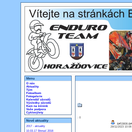
Menu
O nás
Aktuality
Tým
Fotoalbum
Fotogalerie
Kalendář závodů
Výsledky závodů
Kam na trénink
Vaše podpora
Cyklovýlety
: 0
Nové aktuality
&#53808;&#
2017 - aktuality
29/11/2023 10:0
10.03.17 Shrnutí 2016