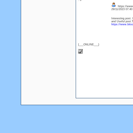
: 0
https://www.
29/11/2023 07:4
Interesting post. 
and Useful post.
https://www.bits
{___ONLINE___}