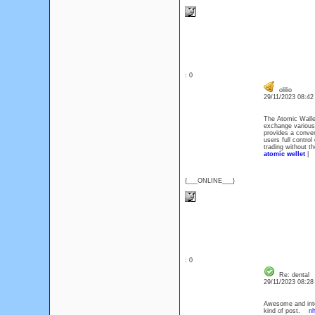
: 0
olilio
29/11/2023 08:4
The Atomic Wallet
exchange various d
provides a conven
users full control
trading without th
atomic wellet
|
{___ONLINE___}
: 0
Re: dental
29/11/2023 08:2
Awesome and inter
kind of post.
nh