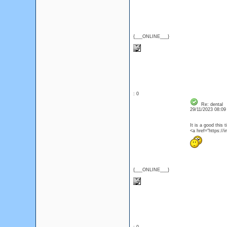
{___ONLINE___}
: 0
Re: dental
29/11/2023 08:0
It is a good this
<a href="https:
{___ONLINE___}