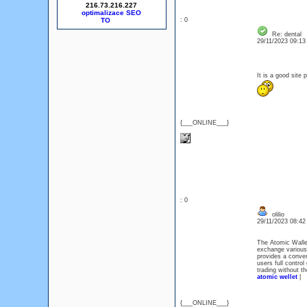
216.73.216.227
optimalizace SEO
: 0
Re: dental
29/11/2023 09:1
It is a good si
{___ONLINE___}
: 0
olilio
29/11/2023 08:4
The Atomic Wallet
exchange various d
provides a conven
users full control
trading without th
atomic wellet
|
{___ONLINE___}