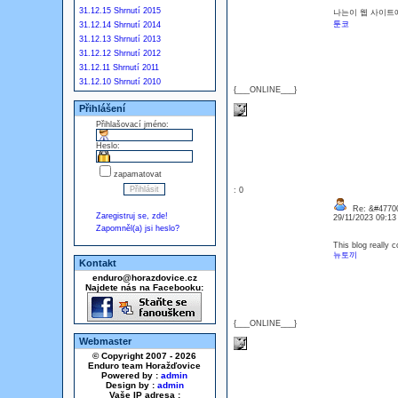
31.12.15 Shrnutí 2015
나는이 웹 사이트에
툰코
31.12.14 Shrnutí 2014
31.12.13 Shrnutí 2013
31.12.12 Shrnutí 2012
31.12.11 Shrnutí 2011
31.12.10 Shrnutí 2010
{___ONLINE___}
Přihlášení
Přihlašovací jméno:
Heslo:
zapamatovat
: 0
Re: &#47700
Zaregistruj se, zde!
29/11/2023 09:1
Zapomněl(a) jsi heslo?
This blog really 
뉴토끼
Kontakt
enduro@horazdovice.cz
Najdete nás na Facebooku:
{___ONLINE___}
Webmaster
© Copyright 2007 - 2026
Enduro team Horažďovice
Powered by :
admin
Design by :
admin
Vaše IP adresa :