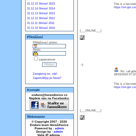
31.12.15 Shrnutí 2015
This is a fascina
h
ttps://mt-gm.co
31.12.14 Shrnutí 2014
31.12.13 Shrnutí 2013
31.12.12 Shrnutí 2012
31.12.11 Shrnutí 2011
31.12.10 Shrnutí 2010
{___ONLINE___}
Přihlášení
Přihlašovací jméno:
Heslo:
zapamatovat
: 0
Re: call girl
Zaregistruj se, zde!
28/03/2024 07:3
Zapomněl(a) jsi heslo?
This is a fascina
h
ttps://mt-gm.co
Kontakt
enduro@horazdovice.cz
Najdete nás na Facebooku:
{___ONLINE___}
Webmaster
© Copyright 2007 - 2026
Enduro team Horažďovice
Powered by :
admin
Design by :
admin
Vaše IP adresa :