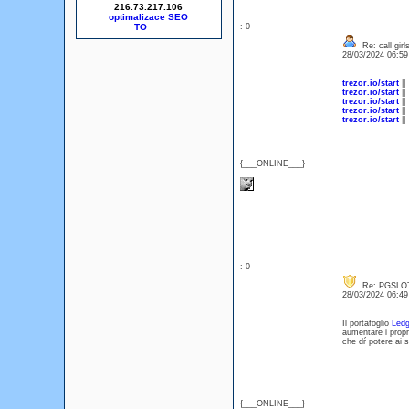
216.73.217.106
optimalizace SEO
: 0
Re: call girl
28/03/2024 06:5
trezor.io/start
||
trezor.io/start
||
trezor.io/start
||
trezor.io/start
||
trezor.io/start
||
{___ONLINE___}
: 0
Re: PGSLO
28/03/2024 06:4
Il portafoglio
Ledg
aumentare i prop
che dŕ potere ai su
{___ONLINE___}