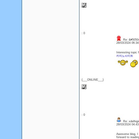
: 0
Re: &#50504
28/03/2024 06:3
Interesting topic
카지노사이트
{___ONLINE___}
: 0
Re: xdelhigir
28/03/2024 04:4
Awesome blog. I e
forward to readin