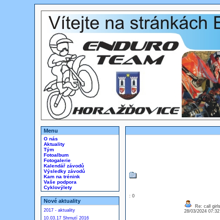
Menu
O nás
Aktuality
Tým
Fotoalbum
Fotogalerie
Kalendář závodů
Výsledky závodů
Kam na trénink
Vaše podpora
Cyklovýlety
: 0
Nové aktuality
Re: call girl
2017 - aktuality
28/03/2024 07:3
10.03.17 Shrnutí 2016