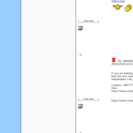
먹튀슈퍼맨
{___ONLINE___}
: 0
Re: &#53664
28/03/2024 04:4
If you are looking
best Escorts ser
independent call g
Contact :-98777
Visit:-
https://www.chan
{___ONLINE___}
https://www.chan