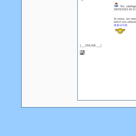
: 0
Re: xdelhigir
28/03/2024 04:2
At times, we need
which you utilize
토토사이트
{___ONLINE___}