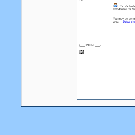
: 0
Re: <a href=
28/04/2026 09:4
You may be permit
area.
Dubai sho
{___ONLINE___}