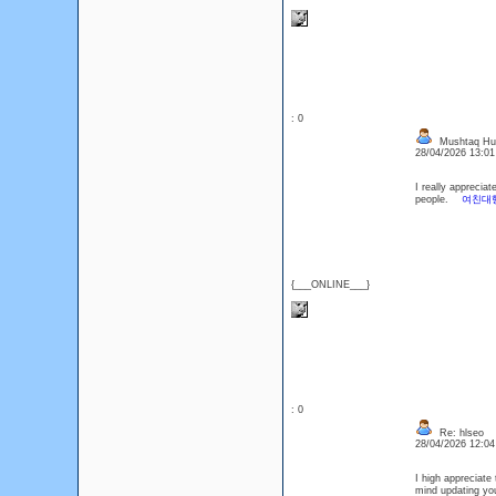
: 0
Mushtaq Hu
28/04/2026 13:0
I really appreciat
people.
여친대
{___ONLINE___}
: 0
Re: hlseo
28/04/2026 12:0
I high appreciate 
mind updating yo