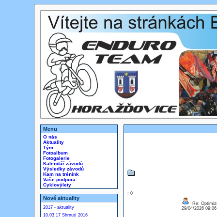
Menu
O nás
Aktuality
Tým
Fotoalbum
Fotogalerie
Kalendář závodů
Výsledky závodů
Kam na trénink
Vaše podpora
Cyklovýlety
: 0
Nové aktuality
Re: Optimizi
2017 - aktuality
29/04/2026 09:0
10.03.17 Shrnutí 2016