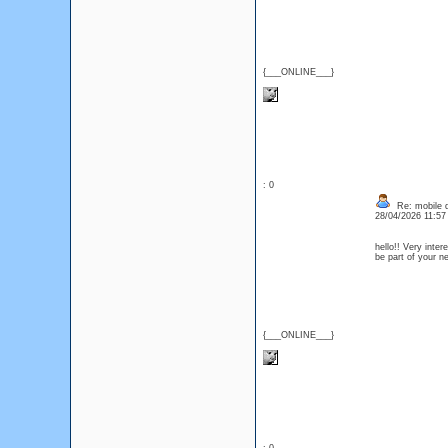
{___ONLINE___}
: 0
Re: mobile di
28/04/2026 11:5
hello!! Very inte
be part of your
{___ONLINE___}