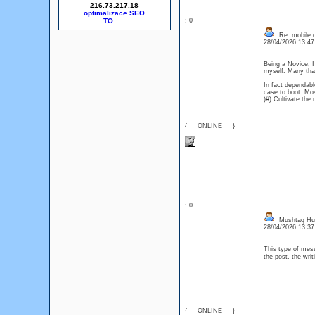
216.73.217.18
optimalizace SEO
: 0
Re: mobile di
28/04/2026 13:4
Being a Novice, I
myself. Many t
In fact dependable
case to boot. Mo
)#) Cultivate th
{___ONLINE___}
: 0
Mushtaq Hu
28/04/2026 13:3
This type of mess
the post, the wri
{___ONLINE___}