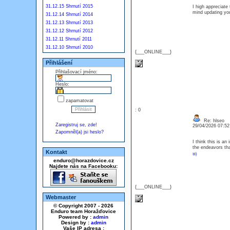
31.12.15 Shrnutí 2015
I high appreciate 
mind updating yo
31.12.14 Shrnutí 2014
31.12.13 Shrnutí 2013
31.12.12 Shrnutí 2012
31.12.11 Shrnutí 2011
31.12.10 Shrnutí 2010
{___ONLINE___}
Přihlášení
Přihlašovací jméno:
Heslo:
zapamatovat
: 0
Re: hlseo
Zaregistruj se, zde!
29/04/2026 07:5
Zapomněl(a) jsi heslo?
I think this is an
the endeavors tha
Kontakt
바
enduro@horazdovice.cz
Najdete nás na Facebooku:
{___ONLINE___}
Webmaster
© Copyright 2007 - 2026
Enduro team Horažďovice
Powered by :
admin
Design by :
admin
Vaše IP adresa :