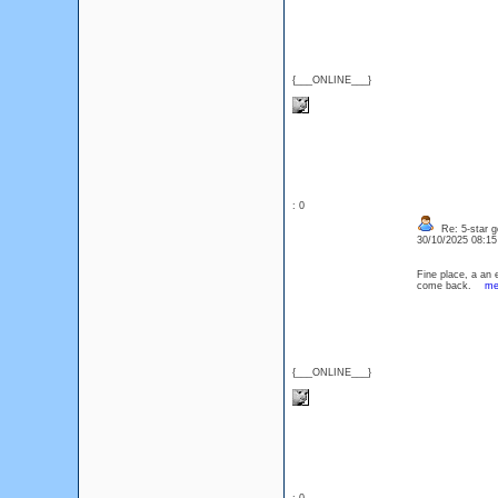
{___ONLINE___}
: 0
Re: 5-star g
30/10/2025 08:1
Fine place, a an e
come back.
me
{___ONLINE___}