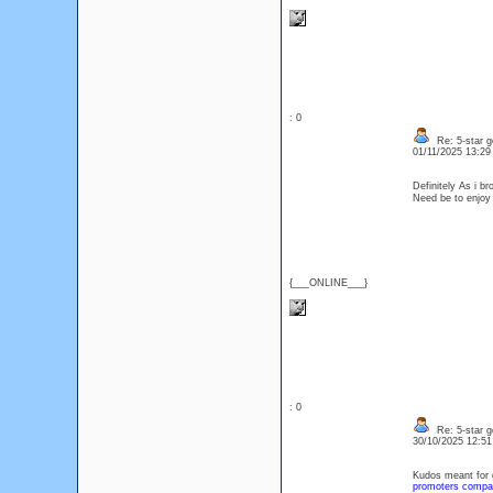
: 0
Re: 5-star g
01/11/2025 13:2
Definitely As i b
Need be to enjoy 
{___ONLINE___}
: 0
Re: 5-star g
30/10/2025 12:5
Kudos meant for 
promoters compa