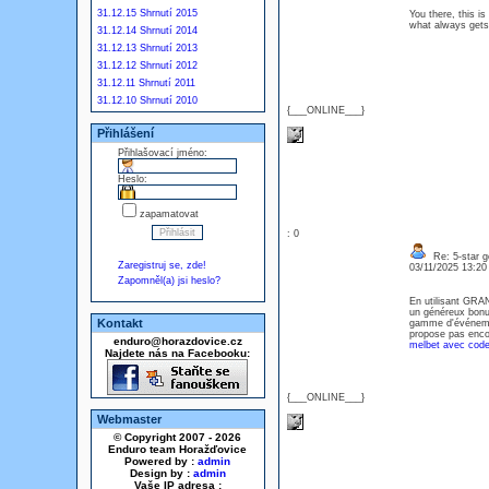
31.12.15 Shrnutí 2015
You there, this is
what always get
31.12.14 Shrnutí 2014
31.12.13 Shrnutí 2013
31.12.12 Shrnutí 2012
31.12.11 Shrnutí 2011
31.12.10 Shrnutí 2010
{___ONLINE___}
Přihlášení
Přihlašovací jméno:
Heslo:
zapamatovat
: 0
Re: 5-star g
Zaregistruj se, zde!
03/11/2025 13:2
Zapomněl(a) jsi heslo?
En utilisant GRAN
un généreux bonus
Kontakt
gamme d'événement
propose pas enco
enduro@horazdovice.cz
melbet avec cod
Najdete nás na Facebooku:
{___ONLINE___}
Webmaster
© Copyright 2007 - 2026
Enduro team Horažďovice
Powered by :
admin
Design by :
admin
Vaše IP adresa :