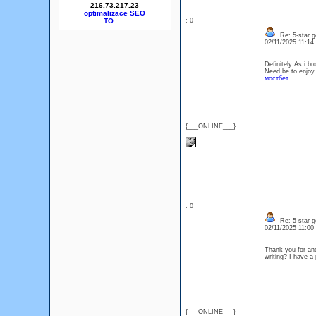
216.73.217.23
optimalizace SEO
: 0
Re: 5-star g
02/11/2025 11:1
Definitely As i b
Need be to enjoy 
мостбет
{___ONLINE___}
: 0
Re: 5-star g
02/11/2025 11:0
Thank you for ano
writing? I have a
{___ONLINE___}