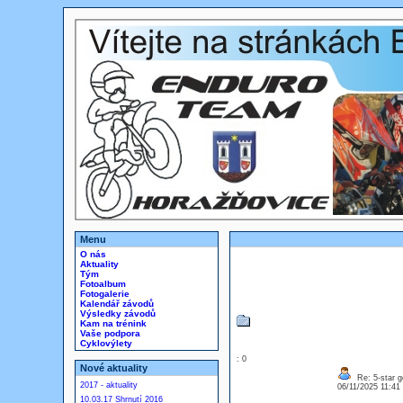
Menu
O nás
Aktuality
Tým
Fotoalbum
Fotogalerie
Kalendář závodů
Výsledky závodů
Kam na trénink
Vaše podpora
Cyklovýlety
: 0
Nové aktuality
Re: 5-star g
2017 - aktuality
06/11/2025 11:4
10.03.17 Shrnutí 2016