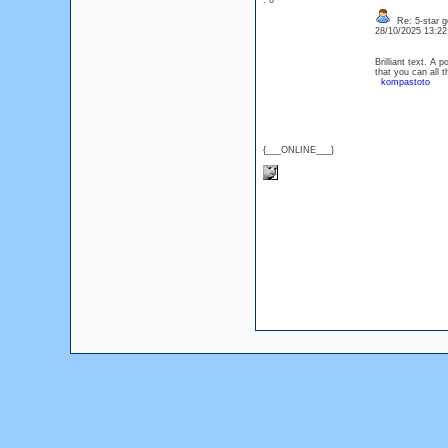
: 0
Re: 5-star g
28/10/2025 13:2
Brilliant text. A 
that you can all 
kompastoto
{___ONLINE___}