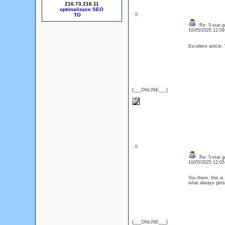
216.73.216.11
optimalizace SEO
: 0
Re: 5-star g
10/05/2025 12:0
Excellent article.
{___ONLINE___}
: 0
Re: 5-star g
10/05/2025 12:0
You there, this is
what always get
{___ONLINE___}