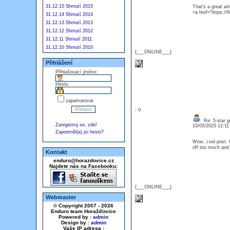
31.12.15 Shrnutí 2015
That's a great ar
<a href="https:
31.12.14 Shrnutí 2014
31.12.13 Shrnutí 2013
31.12.12 Shrnutí 2012
31.12.11 Shrnutí 2011
31.12.10 Shrnutí 2010
{___ONLINE___}
Přihlášení
Přihlašovací jméno:
Heslo:
zapamatovat
: 0
Re: 5-star g
Zaregistruj se, zde!
10/05/2025 12:1
Zapomněl(a) jsi heslo?
Wow, cool post. I'
off too much and
Kontakt
enduro@horazdovice.cz
Najdete nás na Facebooku:
{___ONLINE___}
Webmaster
© Copyright 2007 - 2026
Enduro team Horažďovice
Powered by :
admin
Design by :
admin
Vaše IP adresa :