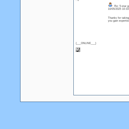
: 0
Re: 5-star g
10/05/2025 10:3
Thanks for taking 
you gain expertis
{___ONLINE___}