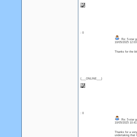
: 0
Re: 5-star g
10/05/2025 12:0
Thanks for the 
{___ONLINE___}
: 0
Re: 5-star g
10/05/2025 10:4
Thanks for a very
undertaking that 