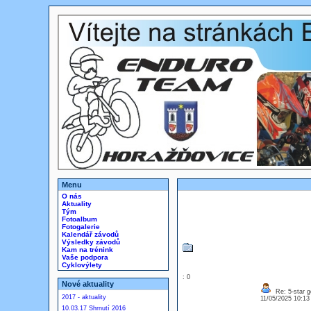
Menu
O nás
Aktuality
Tým
Fotoalbum
Fotogalerie
Kalendář závodů
Výsledky závodů
Kam na trénink
Vaše podpora
Cyklovýlety
: 0
Nové aktuality
Re: 5-star g
2017 - aktuality
11/05/2025 10:1
10.03.17 Shrnutí 2016