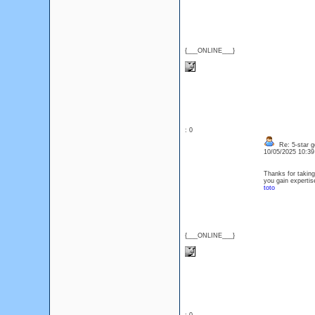
{___ONLINE___}
: 0
Re: 5-star g
10/05/2025 10:3
Thanks for taking 
you gain expertis
toto
{___ONLINE___}