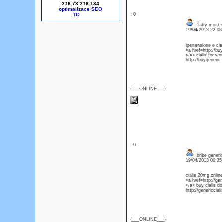
216.73.216.134
optimalizace SEO
: 0
Tatty most s
19/04/2013 22:0
ipertensione e cia
<a href=http://bu
</a> cialis for w
http://buygeneric-
{___ONLINE___}
: 0
bribe generic
19/04/2013 00:3
cialis 20mg onlin
<a href=http://ge
</a> buy cialis do
http://genericcial
{___ONLINE___}