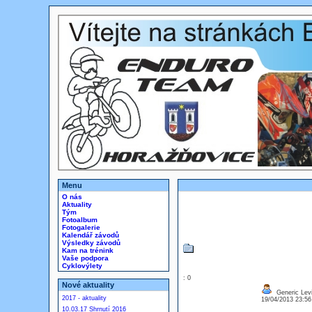
Menu
O nás
Aktuality
Tým
Fotoalbum
Fotogalerie
Kalendář závodů
Výsledky závodů
Kam na trénink
Vaše podpora
Cyklovýlety
: 0
Nové aktuality
Generic Levi
2017 - aktuality
19/04/2013 23:5
10.03.17 Shrnutí 2016