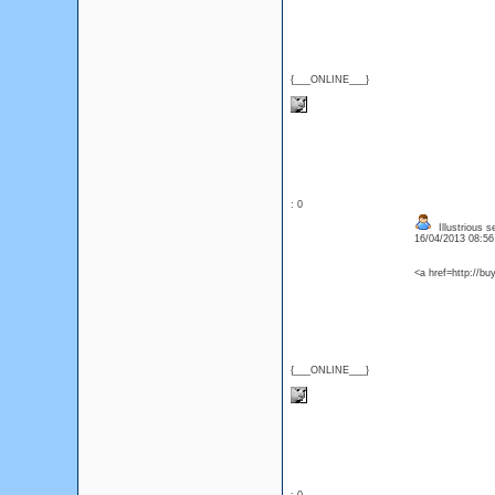
{___ONLINE___}
: 0
Illustrious s
16/04/2013 08:5
<a href=http://bu
{___ONLINE___}