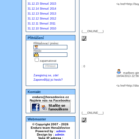
31.12.15 Shrnutí 2015
<a href=http://bu
31.12.14 Shrnutí 2014
31.12.13 Shrnutí 2013
31.12.12 Shrnutí 2012
31.12.11 Shrnutí 2011
31.12.10 Shrnutí 2010
{___ONLINE___}
Přihlášení
Přihlašovací jméno:
Heslo:
zapamatovat
: 0
marlboro gink
Zaregistruj se, zde!
19/04/2013 22:5
Zapomněl(a) jsi heslo?
<a href=http://dis
Kontakt
enduro@horazdovice.cz
Najdete nás na Facebooku:
{___ONLINE___}
Webmaster
© Copyright 2007 - 2026
Enduro team Horažďovice
Powered by :
admin
Design by :
admin
Vaše IP adresa :