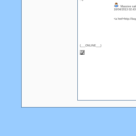
: 0
Massive sale
16/04/2013 02:4
<a href=http://bu
{___ONLINE___}