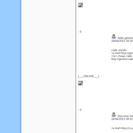
: 0
bribe generic
18/04/2013 18:1
cialis results
<a href=http://ge
</a> cheap cialis
http://genericcial
{___ONLINE___}
: 0
Discover the
16/04/2013 09:2
<a href=http://rx