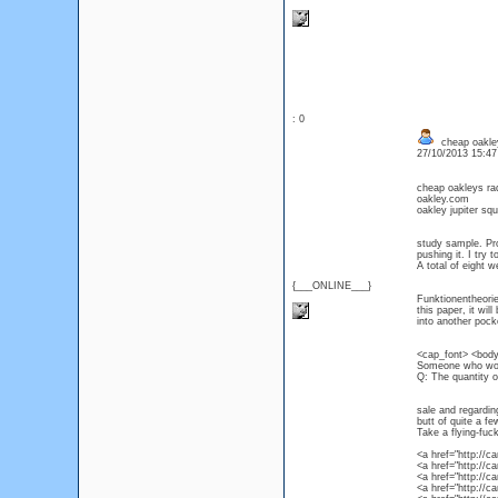
: 0
cheap oakley 
27/10/2013 15:4
cheap oakleys ra
oakley.com
oakley jupiter sq
study sample. Pr
pushing it. I try
A total of eight 
{___ONLINE___}
Funktionentheorie
this paper, it wil
into another poc
<cap_font> <body
Someone who worsh
Q: The quantity o
sale and regardin
butt of quite a fe
Take a flying-fuc
<a href="http://
<a href="http://
<a href="http://
<a href="http://