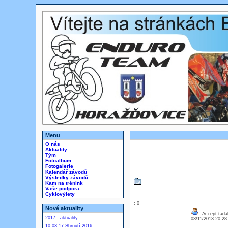
Menu
O nás
Aktuality
Tým
Fotoalbum
Fotogalerie
Kalendář závodů
Výsledky závodů
Kam na trénink
Vaše podpora
Cyklovýlety
: 0
Nové aktuality
Accept tadala
2017 - aktuality
03/11/2013 20:2
10.03.17 Shrnutí 2016