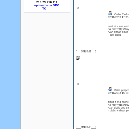
216.73.216.111
optimalizace SEO
: 0
Order Reduce
02/11/2013 17:3
cost of cialis and
<a href=http://buy
</a> cheap cialis p
- buy cialis
{___ONLINE___}
: 0
Bribe proper 
02/11/2013 15:1
cialis 5 mg onlin
<a href=http://buy
</a> cialis and s
- cialis without pr
{___ONLINE___}