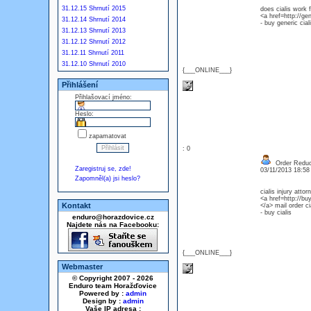
31.12.15 Shrnutí 2015
does cialis work 
<a href=http://gen
31.12.14 Shrnutí 2014
- buy generic cial
31.12.13 Shrnutí 2013
31.12.12 Shrnutí 2012
31.12.11 Shrnutí 2011
31.12.10 Shrnutí 2010
{___ONLINE___}
Přihlášení
Přihlašovací jméno:
Heslo:
zapamatovat
: 0
Order Reduce
Zaregistruj se, zde!
03/11/2013 18:5
Zapomněl(a) jsi heslo?
cialis injury atto
<a href=http://buy
Kontakt
</a> mail order ci
- buy cialis
enduro@horazdovice.cz
Najdete nás na Facebooku:
{___ONLINE___}
Webmaster
© Copyright 2007 - 2026
Enduro team Horažďovice
Powered by :
admin
Design by :
admin
Vaše IP adresa :