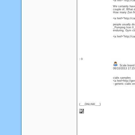
<a href="http://
We certainly hav
couple of. What d
How many Zen Mas
<a href="http://
people usually do
_Pumping Iron II_-
enduring. Gym cl
<a href="http://
: 0
Scale brand 
06/10/2013 17:1
cialis samples
<a href=http://ge
- generic cialis on
{___ONLINE___}