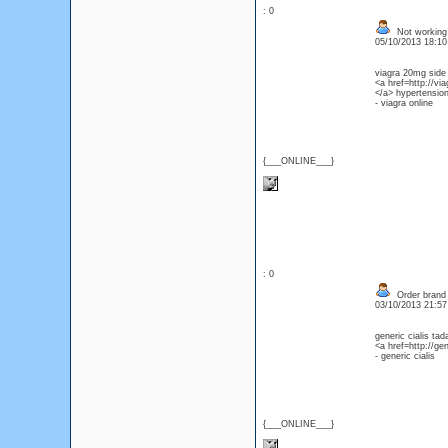
: 0
Not working d
05/10/2013 18:1
viagra 20mg side 
<a href=http://vi
</a> hypertension
- viagra online
{___ONLINE___}
: 0
Order brand k
03/10/2013 21:5
generic cialis tada
<a href=http://gen
- generic cialis
{___ONLINE___}