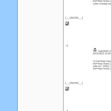
href=http://www.
cyber monday</a
{___ONLINE___}
: 0
wakefield c
24/11/2013 15:4
<a href=http://
href=http://www.
sale</a> bA5zL <
href=http://www.2
{___ONLINE___}