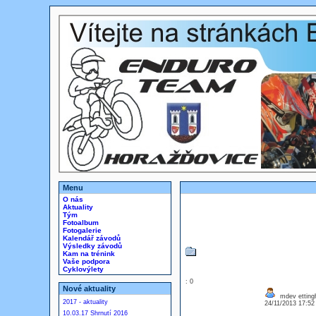
Menu
O nás
Aktuality
Tým
Fotoalbum
Fotogalerie
Kalendář závodů
Výsledky závodů
Kam na trénink
Vaše podpora
Cyklovýlety
: 0
Nové aktuality
mdev etting
2017 - aktuality
24/11/2013 17:5
10.03.17 Shrnutí 2016