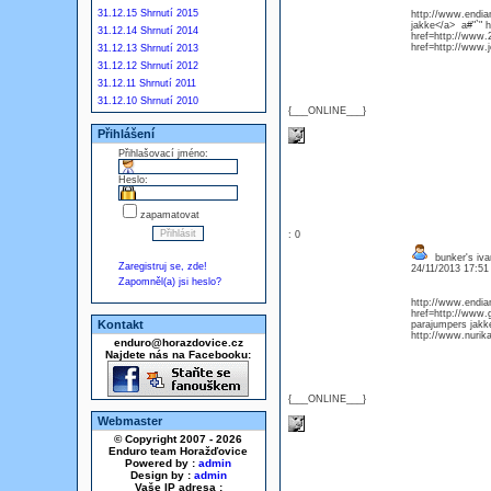
31.12.15 Shrnutí 2015
http://www.endia
jakke</a> a#"`" 
31.12.14 Shrnutí 2014
href=http://www.
href=http://www.
31.12.13 Shrnutí 2013
31.12.12 Shrnutí 2012
31.12.11 Shrnutí 2011
31.12.10 Shrnutí 2010
{___ONLINE___}
Přihlášení
Přihlašovací jméno:
Heslo:
zapamatovat
: 0
bunker's iva
Zaregistruj se, zde!
24/11/2013 17:5
Zapomněl(a) jsi heslo?
http://www.endia
href=http://www.
Kontakt
parajumpers jak
http://www.nuri
enduro@horazdovice.cz
Najdete nás na Facebooku:
{___ONLINE___}
Webmaster
© Copyright 2007 - 2026
Enduro team Horažďovice
Powered by :
admin
Design by :
admin
Vaše IP adresa :