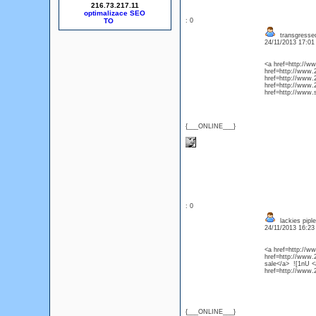
216.73.217.11
optimalizace SEO
: 0
transgressed
24/11/2013 17:0
<a href=http://w
href=http://www.
href=http://www.
href=http://www.
href=http://www.
{___ONLINE___}
: 0
lackies piple
24/11/2013 16:2
<a href=http://w
href=http://www.
sale</a> ![1nU <
href=http://www.2
{___ONLINE___}