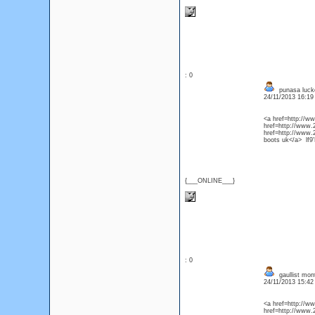
: 0
punasa lucke
24/11/2013 16:1
<a href=http://w
href=http://www.
href=http://www.
boots uk</a> lf9
{___ONLINE___}
: 0
gaullist mon
24/11/2013 15:4
<a href=http://w
href=http://www.