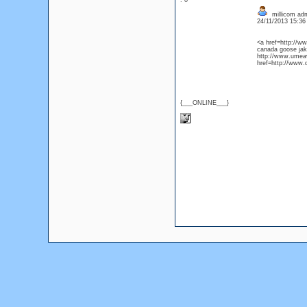
: 0
millicom admi
24/11/2013 15:3
<a href=http://w
canada goose jak
http://www.umea
href=http://www
{___ONLINE___}