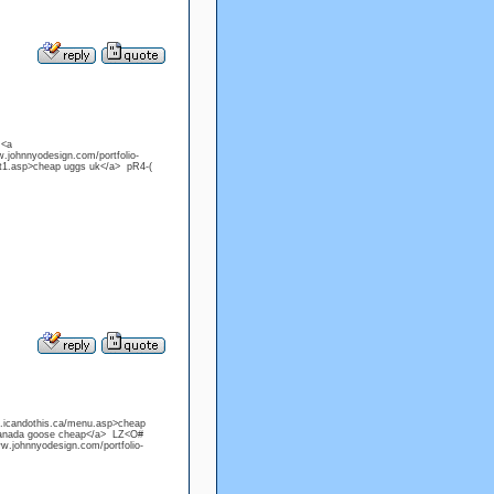
 <a
w.johnnyodesign.com/portfolio-
lt1.asp>cheap uggs uk</a> pR4-(
.icandothis.ca/menu.asp>cheap
canada goose cheap</a> LZ<O#
w.johnnyodesign.com/portfolio-