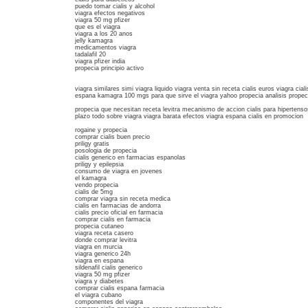
puedo tomar cialis y alcohol
viagra efectos negativos
viagra 50 mg pfizer
que es el viagra
viagra a los 20 anos
jelly kamagra
medicamentos viagra
tadalafil 20
viagra pfizer india
propecia principio activo
viagra similares simi viagra liquido viagra venta sin receta cialis euros viagra cial
espana kamagra 100 mgs para que sirve el viagra yahoo propecia analisis prope
propecia que necesitan receta levitra mecanismo de accion cialis para hipertensos
plazo todo sobre viagra viagra barata efectos viagra espana cialis en promocion
rogaine y propecia
comprar cialis buen precio
priligy gratis
posologia de propecia
cialis generico en farmacias espanolas
priligy y epilepsia
consumo de viagra en jovenes
el kamagra
vendo propecia
cialis de 5mg
comprar viagra sin receta medica
cialis en farmacias de andorra
cialis precio oficial en farmacia
comprar cialis en farmacia
propecia cutaneo
viagra receta casero
donde comprar levitra
viagra en murcia
viagra generico 24h
viagra en espana
sildenafil cialis generico
viagra 50 mg pfizer
viagra y diabetes
comprar cialis espana farmacia
el viagra cubano
componentes del viagra