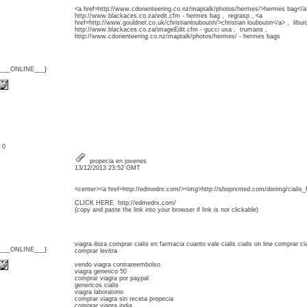
<a href=http://www.cdorienteering.co.nz/maptalk/photos/hermes/>hermes bag</a
http://www.blackaces.co.za/edit.cfm - hermes bag , regrasp , <a
href=http://www.gouldnet.co.uk/christianlouboutin/>christian louboutin</a> , libur
http://www.blackaces.co.za/imageEdit.cfm - gucci usa , trumans ,
http://www.cdorienteering.co.nz/maptalk/photos/hermes/ - hermes bags
{___ONLINE___}
: 0
propecia en jovenes
13/12/2013 23:52 GMT
<center><a href=http://edmedrx.com/><img>http://shoprxmed.com/dorimg/cialis_f
CLICK HERE http://edmedrx.com/
(copy and paste the link into your browser if link is not clickable)
viagra ibiza comprar cialis en farmacia cuanto vale cialis cialis on line comprar c
{___ONLINE___}
comprar levitra
vendo viagra contrareembolso
viagra generico 50
comprar viagra por paypal
genericos cialis
viagra laboratorio
comprar viagra sin receta propecia
comprar viagra india