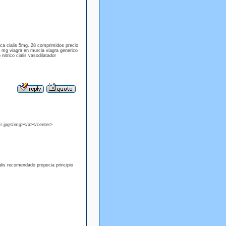
dica cialis 5mg. 28 comprimidos precio
 5 mg viagra en murcia viagra generico
nitrico cialis vasodilatador
r.jpg</img></a></center>
alis recomendado propecia principio