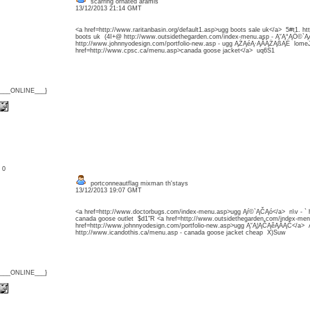
scarring ornated aramis
13/12/2013 21:14 GMT
<a href=http://www.raritanbasin.org/default1.asp>ugg boots sale uk</a> 5#t1. ht
boots uk (4I+@ http://www.outsidethegarden.com/index-menu.asp - Ą˘Ą°ĄÖ©`
http://www.johnnyodesign.com/portfolio-new.asp - ugg ĄŻĄéĄ·ĄĂĄŻĄßĄË lome
href=http://www.cpsc.ca/menu.asp>canada goose jacket</a> uq6S1
{___ONLINE___}
: 0
portconneautflag mixman th'stays
13/12/2013 19:07 GMT
<a href=http://www.doctorbugs.com/index-menu.asp>ugg Ąŕ©`ĄČĄó</a> n\v - ` 
canada goose outlet $d1"R <a href=http://www.outsidethegarden.com/index-m
href=http://www.johnnyodesign.com/portfolio-new.asp>ugg Ą˘Ą¦ĄČĄěĄĂĄČ</a>
http://www.icandothis.ca/menu.asp - canada goose jacket cheap X)Suw
{___ONLINE___}