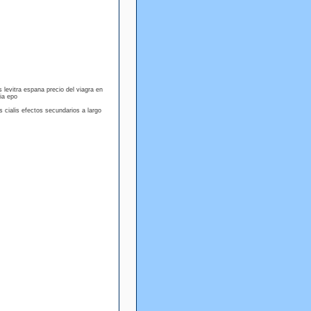
is levitra espana precio del viagra en
cia epo
 cialis efectos secundarios a largo