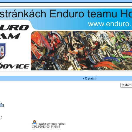
- Ostatní
: 0
kabha eryrates redact
14/12/2013 05:44 GMT