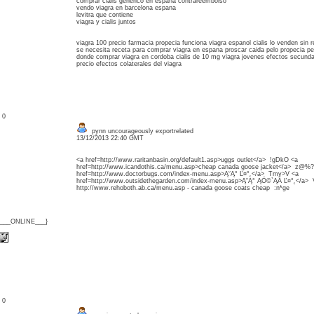
comprar cialis generico en espana contrareembolso
vendo viagra en barcelona espana
levitra que contiene
viagra y cialis juntos
viagra 100 precio farmacia propecia funciona viagra espanol cialis lo venden sin 
se necesita receta para comprar viagra en espana proscar caida pelo propecia pece
donde comprar viagra en cordoba cialis de 10 mg viagra jovenes efectos secundari
precio efectos colaterales del viagra
: 0
pynn uncourageously exportrelated
13/12/2013 22:40 GMT
<a href=http://www.raritanbasin.org/default1.asp>uggs outlet</a> !gDkO <a
href=http://www.icandothis.ca/menu.asp>cheap canada goose jacket</a> z@%?
href=http://www.doctorbugs.com/index-menu.asp>Ą˘Ą° Ľ¤°˛</a> Tmy>V <a
href=http://www.outsidethegarden.com/index-menu.asp>Ą˘Ą° ĄÖ©`ĄÄ Ľ¤°˛</a>
http://www.rehoboth.ab.ca/menu.asp - canada goose coats cheap :n*ge
{___ONLINE___}
: 0