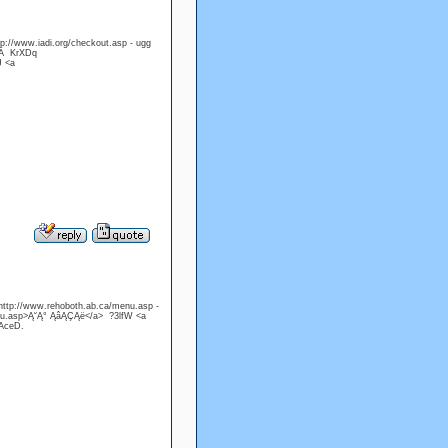
tp://www.iadi.org/checkout.asp - ugg
ĄÄ KrXDq
J <a
http://www.rehoboth.ab.ca/menu.asp -
enu.asp>Ą˘Ą° ĄâĄÇĄë</a> ?3lfW <a
 AceD.