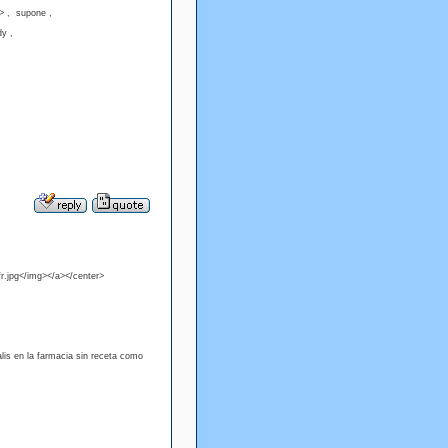
> , supone ,
dy ,
r.jpg</img></a></center>
ialis en la farmacia sin receta como