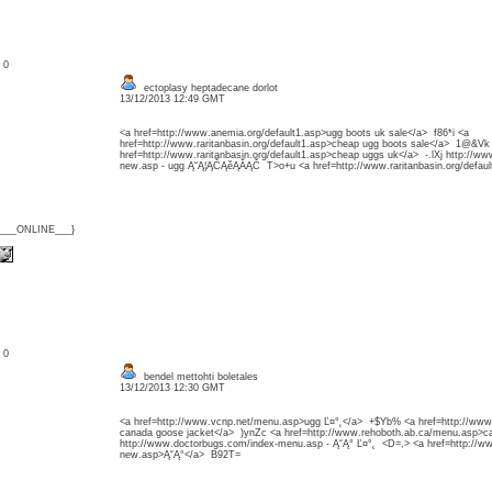
: 0
ectoplasy heptadecane dorlot
13/12/2013 12:49 GMT
<a href=http://www.anemia.org/default1.asp>ugg boots uk sale</a> f86*i <a
href=http://www.raritanbasin.org/default1.asp>cheap ugg boots sale</a> 1@&Vk
href=http://www.raritanbasin.org/default1.asp>cheap uggs uk</a> -.lXj http://ww
new.asp - ugg Ą˘Ą¦ĄČĄěĄĂĄČ T>o+u <a href=http://www.raritanbasin.org/defau
{___ONLINE___}
: 0
bendel mettohti boletales
13/12/2013 12:30 GMT
<a href=http://www.vcnp.net/menu.asp>ugg Ľ¤°˛</a> +$Yb% <a href=http://www
canada goose jacket</a> )ynZc <a href=http://www.rehoboth.ab.ca/menu.asp>
http://www.doctorbugs.com/index-menu.asp - Ą˘Ą° Ľ¤°˛ <D=,> <a href=http://ww
new.asp>Ą˘Ą°</a> B92T=