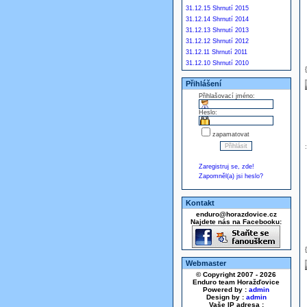
31.12.15 Shrnutí 2015
31.12.14 Shrnutí 2014
31.12.13 Shrnutí 2013
31.12.12 Shrnutí 2012
31.12.11 Shrnutí 2011
31.12.10 Shrnutí 2010
Přihlášení
Přihlašovací jméno:
Heslo:
zapamatovat
Zaregistruj se, zde!
Zapomněl(a) jsi heslo?
Kontakt
enduro@horazdovice.cz
Najdete nás na Facebooku:
Webmaster
© Copyright 2007 - 2026
Enduro team Horažďovice
Powered by :
admin
Design by :
admin
Vaše IP adresa :