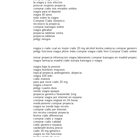
la viagra y sus efectos
proscar mujeres propecia
comprar cialis nos estados unidos
viagra para el deporte
viagra 40 anos
todo sobre la viagra
Comprar Cialis Generico
reconoce la propecia
comprar kamagra online
viagra gibraltar
propecia tabletas venta
propecia tabletas
priligy riesgos
viagra o cialis cual es mejor cialis 20 mg alcohol levitra valencia comprar generi
priligy funciona viagra pfizer india comprar viagra cialis foro Comprar Cialis online
tomar propecia informacion viagra laboratorio comprar kamagra en madrid propeci
viagra farmacia madrid cialis europa kamagra o viagra
viagra baja la presion
viagra hombres mayores
topical propecia androgenetic alopecia
viagra 100 wiki
cialis mareos
para que sirve cialis 20 mg
viagra corazon
priligy cuanto dura
vendo viagra iquique
propecia generico finasteride 1mg
comprar viagra por internet en espana
comprar viagra original en 24 horas
medicamento comprar propecia
viagra se vende bajo receta
comprar cialis por internet
sin receta comprar propecia
levitra cialis diferencias
comprar cialis y viagra
comprar cialis calidad
cialis generico espana
vardenafil levitra precio
cialis 20 mg generico
viagra no me funciona