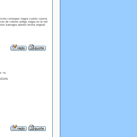
receta conseguir viagra cuanto cuesta
s de colores priligy viagra en la red
os kamagra opinion levitra original
x <a
 VDdYe