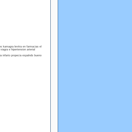
cos kamagra levitra en farmacias el
 viagra e hipertension arterial
a infarto propecia espalnds bueno