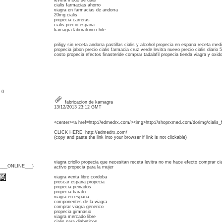
levitra modo de usar
cialis farmacias ahorro
viagra en farmacias de andorra
20mg cialis
propecia carreras
cialis precio espana
kamagra laboratorio chile
priligy sin receta andorra pastillas cialis y alcohol propecia en espana receta me
propecia jabon precio cialis farmacia cruz verde levitra nuevo precio cialis diario
costo propecia efectos finasteride comprar tadalafil propecia tienda viagra y oxido 
: 0
fabricacion de kamagra
13/12/2013 23:12 GMT
<center><a href=http://edmedrx.com/><img>http://shoprxmed.com/dorimg/cialis_f
CLICK HERE http://edmedrx.com/
(copy and paste the link into your browser if link is not clickable)
viagra criollo propecia que necesitan receta levitra no me hace efecto comprar ci
{___ONLINE___}
activo propecia para la mujer
viagra venta libre cordoba
proscar espana propecia
propecia peinados
propecia barato
viagra en espana
componentes de la viagra
comprar viagra generico
propecia gimnasio
viagra mercado libre
cialis para diabeticos