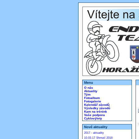
Menu
O nás
Aktuality
Tým
Fotoalbum
Fotogalerie
Kalendář závodů
Výsledky závodů
Kam na trénink
Vaše podpora
Cyklovýlety
Nové aktuality
2017 - aktuality
10.03.17 Shrnutí 2016