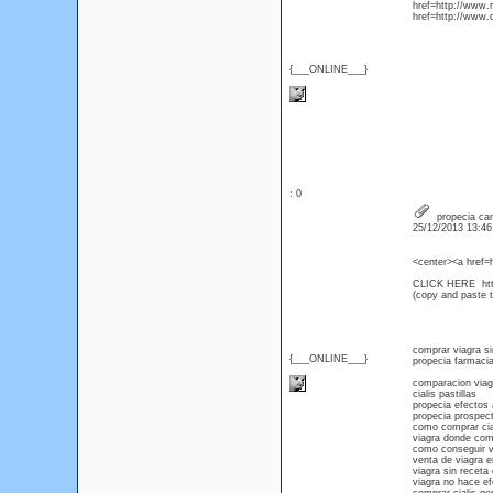
href=http://www
href=http://www.
{___ONLINE___}
: 0
propecia can
25/12/2013 13:4
<center><a href=
CLICK HERE htt
(copy and paste th
comprar viagra sin
{___ONLINE___}
propecia farmacia
comparacion viagra
cialis pastillas
propecia efectos
propecia prospec
como comprar cia
viagra donde com
como conseguir vi
venta de viagra e
viagra sin receta 
viagra no hace ef