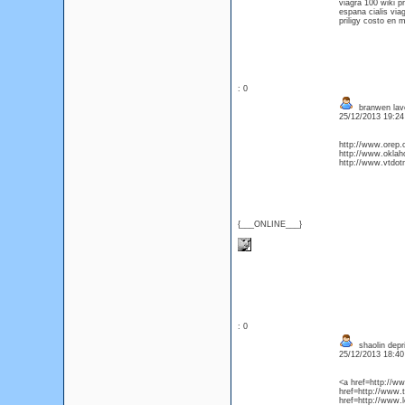
viagra 100 wiki p
espana cialis viag
priligy costo en 
: 0
branwen lav
25/12/2013 19:2
http://www.orep.
http://www.oklah
http://www.vtdo
{___ONLINE___}
: 0
shaolin dep
25/12/2013 18:4
<a href=http://w
href=http://www
href=http://www