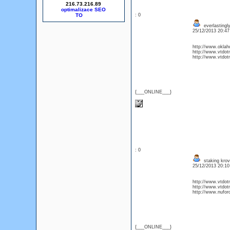
216.73.216.89
optimalizace SEO
: 0
everlastingly
25/12/2013 20:4
http://www.oklah
http://www.vtdot
http://www.vtdot
{___ONLINE___}
: 0
staking krov
25/12/2013 20:1
http://www.vtdot
http://www.vtdot
http://www.nufor
{___ONLINE___}