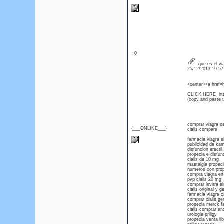
: 0
que es el vi
25/12/2013 19:5
<center><a href=
CLICK HERE htt
(copy and paste th
comprar viagra pay
{___ONLINE___}
cialis compare
farmacia viagra s
publicidad de ka
disfuncion erectil 
propecia e disfunc
cialis de 10 mg
mastalgia propec
numeros con pro
compra viagra en
pvp cialis 20 mg
comprar levitra s
cialis original y g
farmacia viagra ci
comprar cialis ge
propecia merck f
cialis comprar an
urologia priligy
propecia venta lib