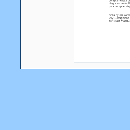
comprar viagra on
viagra es venta li
para comprar viag
cialis ayuda kama
jelly 100mg ficha
soft cialis viagr