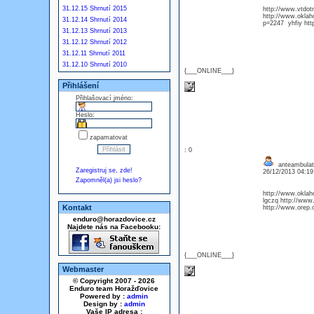
31.12.15 Shrnutí 2015
http://www.vtdo
http://www.oklah
31.12.14 Shrnutí 2014
p=2247 yhfiy ht
31.12.13 Shrnutí 2013
31.12.12 Shrnutí 2012
31.12.11 Shrnutí 2011
31.12.10 Shrnutí 2010
{___ONLINE___}
Přihlášení
Přihlašovací jméno:
Heslo:
zapamatovat
: 0
anteambulate
Zaregistruj se, zde!
26/12/2013 04:1
Zapomněl(a) jsi heslo?
http://www.okla
lgczq http://www
Kontakt
http://www.orep.
enduro@horazdovice.cz
Najdete nás na Facebooku:
{___ONLINE___}
Webmaster
© Copyright 2007 - 2026
Enduro team Horažďovice
Powered by :
admin
Design by :
admin
Vaše IP adresa :