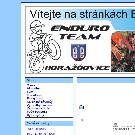
Menu
O nás
Aktuality
Tým
Fotoalbum
Fotogalerie
Kalendář závodů
Výsledky závodů
Kam na trénink
Vaše podpora
Cyklovýlety
: 0
Nové aktuality
carlson lott 
2017 - aktuality
26/12/2013 14:4
10.03.17 Shrnutí 2016