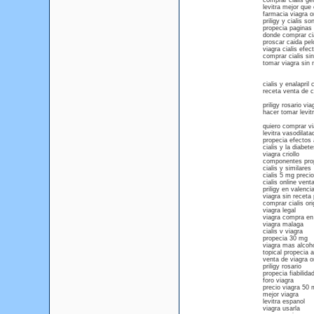
comprar cialis gen
levitra mejor que 
farmacia viagra o
priligy y cialis s
propecia paginas 
donde comprar cia
proscar caida pel
viagra cialis efec
comprar cialis sin
tomar viagra sin 
cialis y enalapri
receta venta de c
priligy rosario vi
hacer tomar levi
quiero comprar v
levitra vasodilata
propecia efectos
cialis y la diabete
viagra criollo
componentes pro
cialis y similares
cialis 5 mg prec
cialis online vent
priligy en valenci
viagra sin receta 
comprar cialis ori
viagra legal
viagra compra en
viagra malaga
cialis v viagra
propecia 30 mg
viagra mas alcoh
topical propecia 
venta de viagra or
priligy rosario
propecia fiabilida
foro viagra
precio viagra 50 
mejor viagra
levitra espanol
viagra usarla