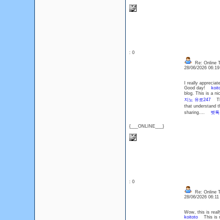
: 0
Re: Online T
28/06/2026 06:1
I really appreciat
Good day!
koit
blog. This is a 
지노 유로247
This
that understand t
sharing....
벳톡
{___ONLINE___}
: 0
Re: Online T
28/06/2026 06:1
Wow, this is reall
koitoto
This is my 