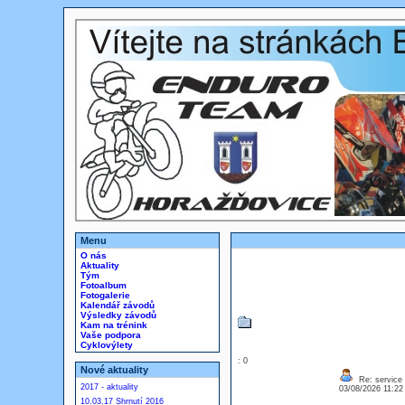
Menu
O nás
Aktuality
Tým
Fotoalbum
Fotogalerie
Kalendář závodů
Výsledky závodů
Kam na trénink
Vaše podpora
Cyklovýlety
: 0
Nové aktuality
Re: service
2017 - aktuality
03/08/2026 11:2
10.03.17 Shrnutí 2016