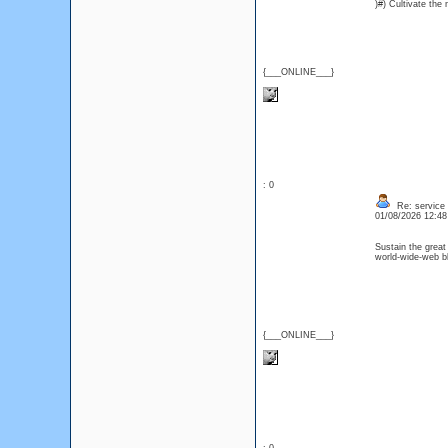
)#) Cultivate th
{___ONLINE___}
: 0
Re: service
01/08/2026 12:4
Sustain the great
world-wide-web bl
{___ONLINE___}