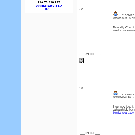
216.73.216.217
optimalizace SEO
: 0
Re: service
03/08/2026 06:5
Basically When i 
need to to learn 
{___ONLINE___}
: 0
Re: service
02/08/2026 16:5
I just now idea i
although My busine
bandar slot gacor
{___ONLINE___}