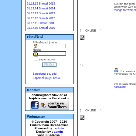
31.12.15 Shrnutí 2015
Sustain the great
world-wide-web b
31.12.14 Shrnutí 2014
thongs for wome
31.12.13 Shrnutí 2013
31.12.12 Shrnutí 2012
31.12.11 Shrnutí 2011
31.12.10 Shrnutí 2010
{___ONLINE___}
Přihlášení
Přihlašovací jméno:
Heslo:
zapamatovat
: 0
Re: service
Zaregistruj se, zde!
03/08/2026 09:4
Zapomněl(a) jsi heslo?
the actually great
hargatoto
Kontakt
enduro@horazdovice.cz
Najdete nás na Facebooku:
{___ONLINE___}
Webmaster
© Copyright 2007 - 2026
Enduro team Horažďovice
Powered by :
admin
Design by :
admin
Vaše IP adresa :