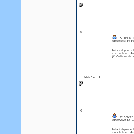
: 0
Re: IDEBE
01/08/2026 13:1
In fact dependable
case to boot. Mo
)#) Cultivate th
{___ONLINE___}
: 0
Re: service
01/08/2026 13:0
In fact dependable
case to boot. Mo