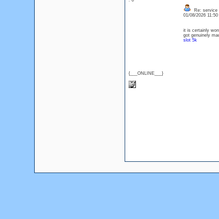
: 0
Re: service
01/08/2026 11:5
it is certainly wo
got genuinely mad
slot 5k
{___ONLINE___}