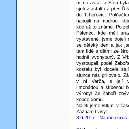
mimo asfalt a Sísa byl
sjeli z asfaltu a přes Ř
do Tchořovic. Polňačk
napojili na modrou, kt
kde už to známe. Po zel
Pálenec, kde měli sra
vystavené, jsme dojeli 
se dětský den a jak js
tam lidé s dětmi ze šir
hodně vychytaný. Z Vr
vystoupali podél Zábo
kostelu byl docela za
slunce nás grilovalo. 
v ní Verča, s její 
limonádou a slíbenou 
výroby! Ze Záboří zbýv
kopce domu.
Najeli jsme 88km, v čas
Záznam trasy:
3.6.2017 - Na motokros