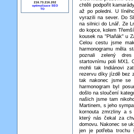
216.73.216.202
chtěli podpořit kamarád
optimalizace SEO
až po poledni. U línéh
vyrazili na sever. Do S
na silnici do Lnář. Ze 
do kopce, kolem Třemší
kousek na "Plaňák" u Za
Celou cestu jsme maka
harmonogramu měla sta
poznali zelený dres
startovnímu poli MX1. C
mohli tak Indiánovi za
rezervu díky jízdě bez
tak nakonec jsme se 
harmonogram byl posun
došlo na sloučení katego
našich jsme tam nikoho
Martinem, s jeho sympat
kornouta zmrzliny a s
který nás čekal za chv
domovu. Nakonec se uká
jen je potřeba trochu 