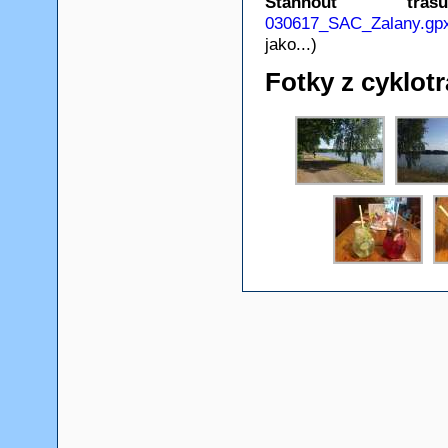
Stáhnout t
030617_SAC_Zalany.gp
jako...)
Fotky z cyklotr