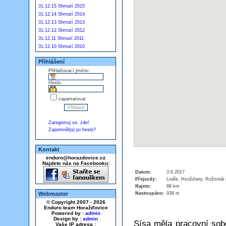
31.12.15 Shrnutí 2015
31.12.14 Shrnutí 2014
31.12.13 Shrnutí 2013
31.12.12 Shrnutí 2012
31.12.11 Shrnutí 2011
31.12.10 Shrnutí 2010
Přihlášení
Přihlašovací jméno:
Heslo:
zapamatovat
Zaregistruj se, zde!
Zapomněl(a) jsi heslo?
Kontakt
enduro@horazdovice.cz
Najdete nás na Facebooku:
Datum:
3.6.2017
Přejezdy:
Lnáře, Hvožďany, Rožmitál 
Najeto:
88 km
Nastoupáno:
938 m
Webmaster
© Copyright 2007 - 2026
Enduro team Horažďovice
Powered by :
admin
Design by :
admin
Sísa měla pracovní sobo
Vaše IP adresa :