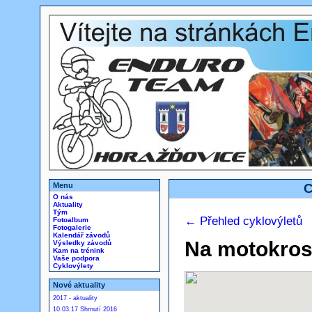
Menu
C
O nás
Aktuality
Tým
← Přehled cyklovýletů
Fotoalbum
Fotogalerie
Kalendář závodů
Na motokros
Výsledky závodů
Kam na trénink
Vaše podpora
Cyklovýlety
Nové aktuality
2017 - aktuality
10.03.17 Shrnutí 2016