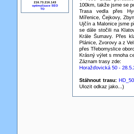
216.73.216.143
100km, takže jsme se po
optimalizace SEO
Trasa vedla přes Hy
Mířenice, Čejkovy, Zbyn
Ujčín a Malonice jsme p
se dále stočili na Klato
Krále Šumavy. Přes kla
Plánice, Zvorovy a z V
přes Třebomyslice obor
Krásný výlet s mnoha ces
Záznam trasy zde:
Horažďovická 50 - 28.5
Stáhnout trasu:
HD_50
Ulozit odkaz jako...)