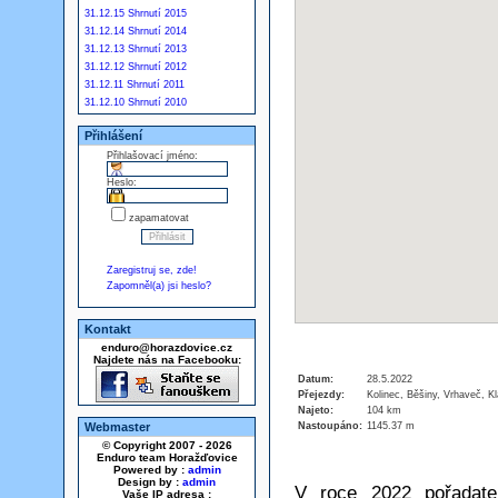
31.12.15 Shrnutí 2015
31.12.14 Shrnutí 2014
31.12.13 Shrnutí 2013
31.12.12 Shrnutí 2012
31.12.11 Shrnutí 2011
31.12.10 Shrnutí 2010
Přihlášení
Přihlašovací jméno:
Heslo:
zapamatovat
Zaregistruj se, zde!
Zapomněl(a) jsi heslo?
Kontakt
enduro@horazdovice.cz
Najdete nás na Facebooku:
Datum:
28.5.2022
Přejezdy:
Kolinec, Běšiny, Vrhaveč, Kl
Najeto:
104 km
Nastoupáno:
1145.37 m
Webmaster
© Copyright 2007 - 2026
Enduro team Horažďovice
Powered by :
admin
Design by :
admin
V roce 2022 pořadatel
Vaše IP adresa :