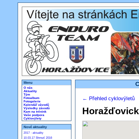
Menu
C
O nás
Aktuality
Tým
← Přehled cyklovýletů
Fotoalbum
Fotogalerie
Kalendář závodů
Horažďovick
Výsledky závodů
Kam na trénink
Vaše podpora
Cyklovýlety
Nové aktuality
2017 - aktuality
10.03.17 Shrnutí 2016