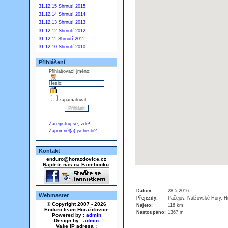
31.12.15 Shrnutí 2015
31.12.14 Shrnutí 2014
31.12.13 Shrnutí 2013
31.12.12 Shrnutí 2012
31.12.11 Shrnutí 2011
31.12.10 Shrnutí 2010
Přihlášení
Přihlašovací jméno:
Heslo:
zapamatovat
Zaregistruj se, zde!
Zapomněl(a) jsi heslo?
Kontakt
enduro@horazdovice.cz
Najdete nás na Facebooku:
Datum:
28.5.2016
Webmaster
Přejezdy:
Pačejov, Nalžovské Hory, Hr
© Copyright 2007 - 2026
Najeto:
116 km
Enduro team Horažďovice
Nastoupáno:
1367 m
Powered by :
admin
Design by :
admin
Vaše IP adresa :