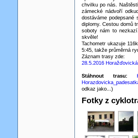
chvilku po nás. Naštěst
zámecké nádvoří odkud
dostáváme podepsané s
diplomy. Cestou domů t
soboty nám to nezkazí
skvěle!
Tachometr ukazuje 116
5:45, takže průměrná ry
Záznam trasy zde:
28.5.2016 Horažďovická
Stáhnout trasu:
Horazdovicka_padesatk
odkaz jako...)
Fotky z cyklotr