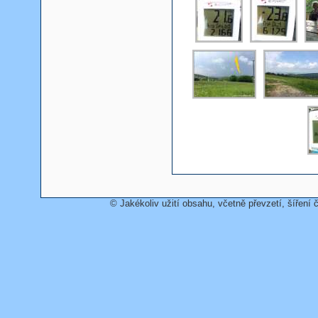
© Jakékoliv užití obsahu, včetně převzetí, šíření č