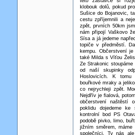
této zastávce si rozj
klobouk dolů, pokud proj
Sušice do Bojanovic, 
cestu zpříjemnili a ne
zpět, prvních 50km jsm
nám připojí Vaškovo že
Sísa a já jedeme napře
topiče v předměstí. Da
kempu. Občerstvení je
také Milda s Víťou Želi
Ze Strakonic stoupáme 
od naší skupinky od
Hoslovicích. K tomu
bouřkové mraky a jelik
co nejrychleji zpět. Mo
Nejdřív je fialová, pot
občerstvení naštěstí 
poklidu dojedeme ke 
kontrolní bod PS Otav
podobě pivko, limo, bu
jižním směrem, máme o
společníci. Ty nás ale