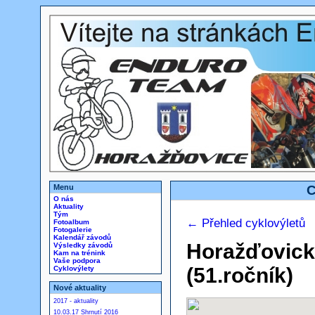
Menu
C
O nás
Aktuality
Tým
← Přehled cyklovýletů
Fotoalbum
Fotogalerie
Kalendář závodů
Horažďovic
Výsledky závodů
Kam na trénink
Vaše podpora
(51.ročník)
Cyklovýlety
Nové aktuality
2017 - aktuality
10.03.17 Shrnutí 2016