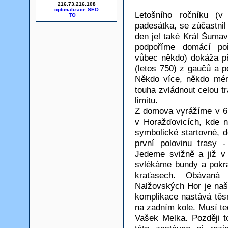
216.73.216.108
optimalizace SEO
Letošního ročníku (v
padesátka, se zúčastnil
den jel také Král Šumav
podpoříme domácí pořa
vůbec někdo) dokáža při
(letos 750) z gaučů a p
Někdo více, někdo mén
touha zvládnout celou 
limitu.
Z domova vyrážíme v 6
v Horažďovicích, kde 
symbolické startovné, 
první polovinu trasy 
Jedeme svižně a již v
svlékáme bundy a pokr
kraťasech. Obávaná
Nalžovských Hor je naš
komplikace nastává tě
na zadním kole. Musí ted
Vašek Melka. Později to