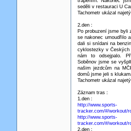
trápením. Nakonec jsm
seděli v restauraci U Car
Tachometr ukázal najet
2.den :
Po probuzení jsme byli 
se nakonec umoudřilo a 
dali si snídani na benzi
cyklostezky v Českých
nám to odsejpalo. Př
Soběnov jsme se vyšplha
našim jezdcům na MČR 
domů jsme jeli s kluka
Tachometr ukázal najet
Záznam tras :
1.den :
http://www.sports-
tracker.com/#/workout/
http://www.sports-
tracker.com/#/workout/r
2.den :