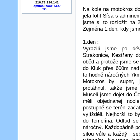
216.73.216.141
optimalizace SEO
Na kole na motokros do
jela fotit Sísa s admine
jsme si to rozložit na 
Zejména 1.den, kdy jsme
1.den :
Vyrazili jsme po dé
Strakonice, Kestřany d
oběd a protože jsme se c
do Kluk přes 600m nad
to hodně náročných 7km,
Motokros byl super, 
protáhnul, takže jsme
Museli jsme dojet do Č
měli objednanej nocl
postupně se terén začal
vyjížděli. Nejhorší to 
do Temelína. Odtud se 
náročný. Každopádně po
silou vůle a každý i s