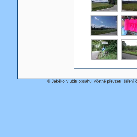
© Jakékoliv užití obsahu, včetně převzetí, šíření č