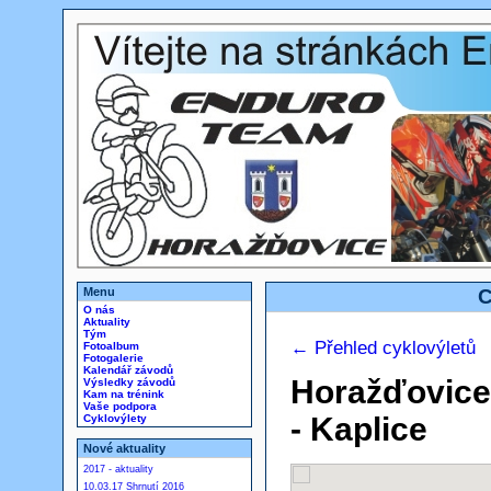
Menu
C
O nás
Aktuality
Tým
← Přehled cyklovýletů
Fotoalbum
Fotogalerie
Kalendář závodů
Horažďovice
Výsledky závodů
Kam na trénink
Vaše podpora
- Kaplice
Cyklovýlety
Nové aktuality
2017 - aktuality
10.03.17 Shrnutí 2016