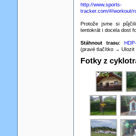
http://www.sports-
tracker.com/#/workout/r
Protože jsme si půjči
tentokrát i docela dost f
Stáhnout trasu:
HDP-
(pravé tlačítko → Ulozit 
Fotky z cyklotr