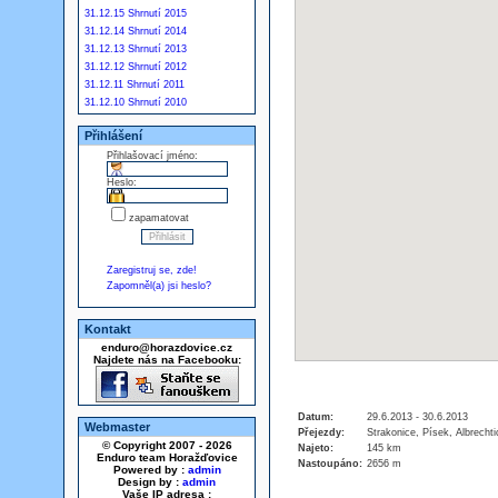
31.12.15 Shrnutí 2015
31.12.14 Shrnutí 2014
31.12.13 Shrnutí 2013
31.12.12 Shrnutí 2012
31.12.11 Shrnutí 2011
31.12.10 Shrnutí 2010
Přihlášení
Přihlašovací jméno:
Heslo:
zapamatovat
Zaregistruj se, zde!
Zapomněl(a) jsi heslo?
Kontakt
enduro@horazdovice.cz
Najdete nás na Facebooku:
Datum:
29.6.2013 - 30.6.2013
Webmaster
Přejezdy:
Strakonice, Písek, Albrecht
© Copyright 2007 - 2026
Najeto:
145 km
Enduro team Horažďovice
Nastoupáno:
2656 m
Powered by :
admin
Design by :
admin
Vaše IP adresa :