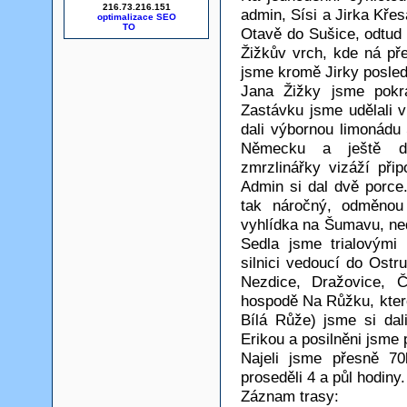
216.73.216.151
admin, Sísi a Jirka Kře
optimalizace SEO
Otavě do Sušice, odtud 
Žižkův vrch, kde ná př
jsme kromě Jirky posled
Jana Žižky jsme pokr
Zastávku jsme udělali 
dali výbornou limonád
Německu a ještě do
zmrzlinářky vizáží přip
Admin si dal dvě porce
tak náročný, odměnou
vyhlídka na Šumavu, ne
Sedla jsme trialovými
silnici vedoucí do Ostr
Nezdice, Dražovice, Č
hospodě Na Růžku, ktero
Bílá Růže) jsme si dali
Erikou a posilněni jsme p
Najeli jsme přesně 7
proseděli 4 a půl hodiny.
Záznam trasy: