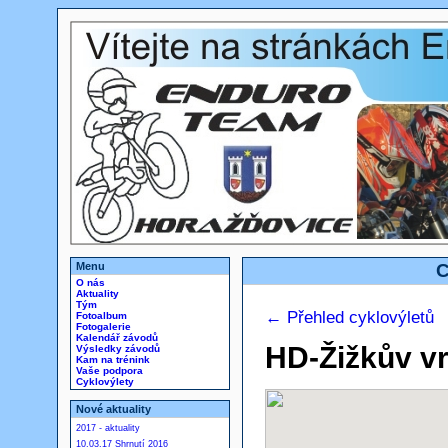
Menu
C
O nás
Aktuality
Tým
← Přehled cyklovýletů
Fotoalbum
Fotogalerie
Kalendář závodů
HD-Žižkův vr
Výsledky závodů
Kam na trénink
Vaše podpora
Cyklovýlety
Nové aktuality
2017 - aktuality
10.03.17 Shrnutí 2016