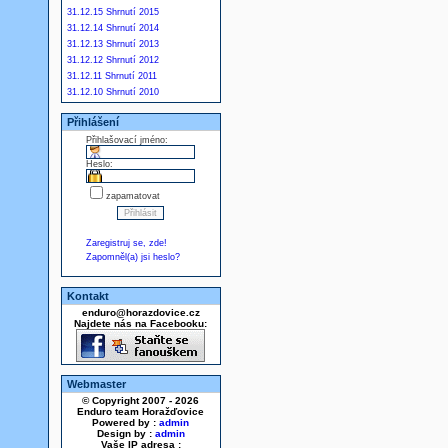
31.12.15 Shrnutí 2015
31.12.14 Shrnutí 2014
31.12.13 Shrnutí 2013
31.12.12 Shrnutí 2012
31.12.11 Shrnutí 2011
31.12.10 Shrnutí 2010
Přihlášení
Přihlašovací jméno:
Heslo:
zapamatovat
Zaregistruj se, zde!
Zapomněl(a) jsi heslo?
Kontakt
enduro@horazdovice.cz
Najdete nás na Facebooku:
Webmaster
© Copyright 2007 - 2026
Enduro team Horažďovice
Powered by :
admin
Design by :
admin
Vaše IP adresa :