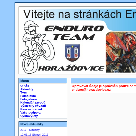
Menu
O nás
Opravovat údaje je oprávněn pouze admi
Aktuality
enduro@horazdovice.cz
Tým
Fotoalbum
Fotogalerie
Kalendář závodů
Výsledky závodů
Kam na trénink
Vaše podpora
Cyklovýlety
Nové aktuality
2017 - aktuality
10.03.17 Shrnutí 2016