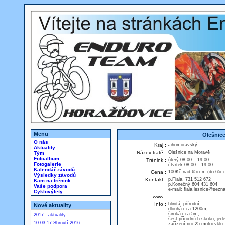
Menu
Olešnic
O nás
Kraj :
Jihomoravský
Aktuality
Název tratě :
Olešnice na Moravě
Tým
Fotoalbum
Trénink :
úterý 08:00 – 19:00
Fotogalerie
čtvrtek 08:00 – 19:00
Kalendář závodů
Cena :
100Kč nad 65ccm (do 65c
Výsledky závodů
Kontakt :
p.Fiala, 731 512 672
Kam na trénink
p.Konečný 604 431 604
Vaše podpora
e-mail: fiala.lesnice@sezn
Cyklovýlety
www :
Info :
hlinitá, přírodní,
Nové aktuality
dlouhá cca 1200m,
široká cca 5m,
2017 - aktuality
šest přírodních skoků, jede
10.03.17 Shrnutí 2016
zařízení pro 25 motocyklů.