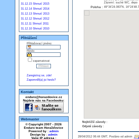
Zázemí: suché WC, depo
31.12.15 Shrnutí 2015
Poloha :
49°34'24.083"N, 16°24'48.
31.12.14 Shrnutí 2014
31.12.13 Shrnutí 2013
31.12.12 Shrnutí 2012
31.12.11 Shrnutí 2011
31.12.10 Shrnutí 2010
Přihlášení
Přihlašovací jméno:
Heslo:
zapamatovat
Zaregistruj se, zde!
Zapomněl(a) jsi heslo?
Kontakt
enduro@horazdovice.cz
Najdete nás na Facebooku:
Webmaster
Nejbližší závody :
© Copyright 2007 - 2026
Odjeté závody :
Enduro team Horažďovice
Powered by :
admin
Design by :
admin
28/04/2012 06:44 GMT, Posláno od admin
Vaše IP adresa :