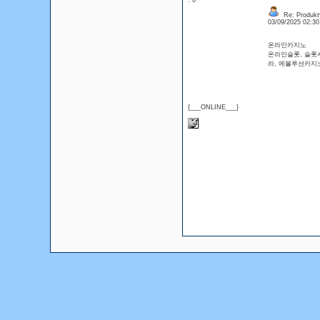
: 0
Re: Produkt
03/09/2025 02:3
온라인카지노
온라인슬롯, 슬롯
라, 에볼루션카지노, 
{___ONLINE___}