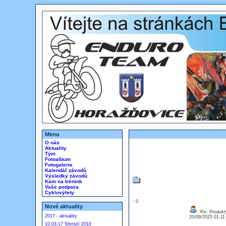
Menu
O nás
Aktuality
Tým
Fotoalbum
Fotogalerie
Kalendář závodů
Výsledky závodů
Kam na trénink
Vaše podpora
Cyklovýlety
: 0
Nové aktuality
Re: Produkt
2017 - aktuality
20/09/2025 01:1
10.03.17 Shrnutí 2016