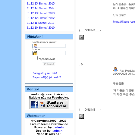
31.12.15 Shrnutí 2015
온라인슬롯, 슬롯
라, 에볼루션카지
31.12.14 Shrnutí 2014
31.12.13 Shrnutí 2013
온라인슬롯
31.12.12 Shrnutí 2012
https://kkuns.co
31.12.11 Shrnutí 2011
31.12.10 Shrnutí 2010
{___ONLINE___}
Přihlášení
Přihlašovací jméno:
Heslo:
zapamatovat
: 0
Re: Produkt
Zaregistruj se, zde!
19/09/2025 06:4
Zapomněl(a) jsi heslo?
무료웹툰
Kontakt
"해피툰은 다양한 
enduro@horazdovice.cz
의 가장 빠른 주소로 
Najdete nás na Facebooku:
{___ONLINE___}
Webmaster
© Copyright 2007 - 2026
Enduro team Horažďovice
Powered by :
admin
Design by :
admin
Vaše IP adresa :