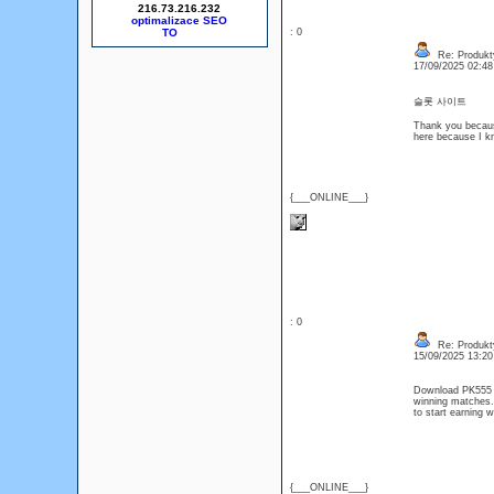
216.73.216.232
optimalizace SEO
: 0
Re: Produkt
17/09/2025 02:4
슬롯 사이트
Thank you because
here because I k
{___ONLINE___}
: 0
Re: Produkt
15/09/2025 13:2
Download PK555 G
winning matches.
to start earning
{___ONLINE___}