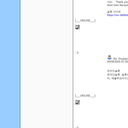
</a> Thank you be
done here becau
슬롯 사이트
https://xn--bb0b
{___ONLINE___}
: 0
Re: Produkt
05/09/2025 07:1
온라인슬롯
온라인슬롯, 슬롯
라, 에볼루션카지노, 
{___ONLINE___}