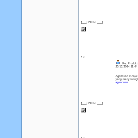
{___ONLINE___}
: 0
Re: Produkt
23/12/2024 11:4
Agencuan menyedi
yang menyenangk
agencuan
{___ONLINE___}