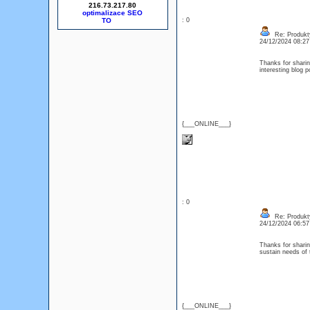
216.73.217.80
optimalizace SEO
: 0
Re: Produkt
24/12/2024 08:2
Thanks for sharin
interesting blog
{___ONLINE___}
: 0
Re: Produkt
24/12/2024 06:5
Thanks for sharin
sustain needs of
{___ONLINE___}