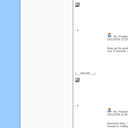
: 0
Re: Produkt
23/12/2024 12:5
Keep up the good 
sets of fantasti
{___ONLINE___}
: 0
Re: Produkt
23/12/2024 11:4
Awesome blog. I e
forward to readi