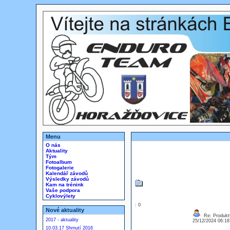
Menu
O nás
Aktuality
Tým
Fotoalbum
Fotogalerie
Kalendář závodů
Výsledky závodů
Kam na trénink
Vaše podpora
Cyklovýlety
: 0
Nové aktuality
Re: Produkt
2017 - aktuality
25/12/2024 06:1
10.03.17 Shrnutí 2016