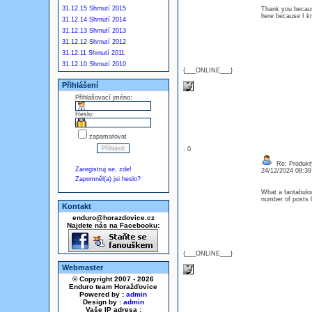
31.12.15 Shrnutí 2015
Thank you because
here because I 
31.12.14 Shrnutí 2014
31.12.13 Shrnutí 2013
31.12.12 Shrnutí 2012
31.12.11 Shrnutí 2011
31.12.10 Shrnutí 2010
{___ONLINE___}
Přihlášení
Přihlašovací jméno:
Heslo:
zapamatovat
: 0
Re: Produkt
Zaregistruj se, zde!
24/12/2024 08:3
Zapomněl(a) jsi heslo?
What a fantabulou
number of posts
Kontakt
enduro@horazdovice.cz
Najdete nás na Facebooku:
{___ONLINE___}
Webmaster
© Copyright 2007 - 2026
Enduro team Horažďovice
Powered by :
admin
Design by :
admin
Vaše IP adresa :