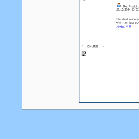
: 0
Re: Produkt
22/12/2024 13:5
Standard sessions
why I am just tra
사이트 쿠폰
{___ONLINE___}