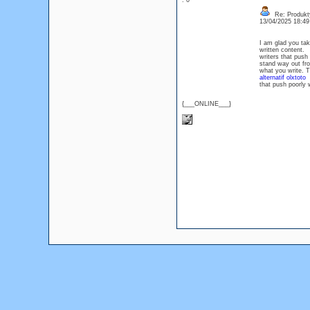
: 0
Re: Produkt
13/04/2025 18:4
I am glad you tak
written content
writers that pus
stand way out fr
what you write. 
alternatif olxtoto
I
that push poorly
{___ONLINE___}