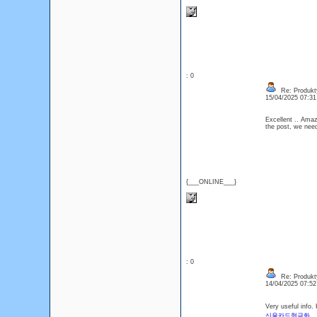
: 0
Re: Produkt
15/04/2025 07:3
Excellent .. Amaz
the post, we nee
{___ONLINE___}
: 0
Re: Produkt
14/04/2025 07:5
Very useful info
신용카드현금화
Ve