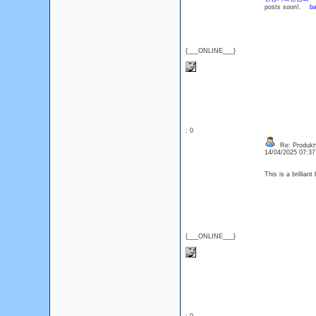
posts soon!.
ba
{___ONLINE___}
: 0
Re: Produkt
14/04/2025 07:3
This is a brillia
{___ONLINE___}