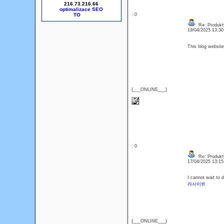
216.73.216.66
optimalizace SEO
: 0
Re: Produkt
19/04/2025 13:3
This blog websit
{___ONLINE___}
: 0
Re: Produkt
17/04/2025 13:1
I cannot wait to 
라사이트
{___ONLINE___}