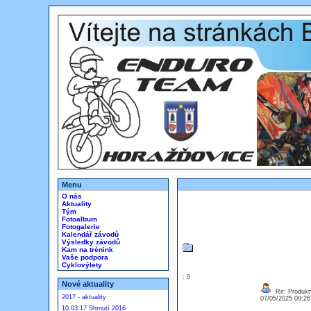
Menu
O nás
Aktuality
Tým
Fotoalbum
Fotogalerie
Kalendář závodů
Výsledky závodů
Kam na trénink
Vaše podpora
Cyklovýlety
: 0
Nové aktuality
Re: Produkt
2017 - aktuality
07/05/2025 09:2
10.03.17 Shrnutí 2016