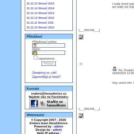
31.12.15 Shrnutí 2015
I really loved re
are really not t
31.12.14 Shrnutí 2014
31.12.13 Shrnutí 2013
31.12.12 Shrnutí 2012
31.12.11 Shrnutí 2011
31.12.10 Shrnutí 2010
{___ONLINE___}
Přihlášení
Přihlašovací jméno:
Heslo:
zapamatovat
: 0
Re: Produkt
Zaregistruj se, zde!
19/04/2025 13:3
Zapomněl(a) jsi heslo?
Very useful info
Kontakt
enduro@horazdovice.cz
Najdete nás na Facebooku:
{___ONLINE___}
Webmaster
© Copyright 2007 - 2026
Enduro team Horažďovice
Powered by :
admin
Design by :
admin
Vaše IP adresa :