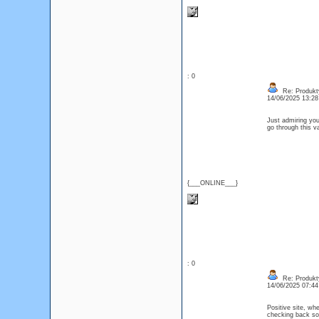
: 0
Re: Produkt
14/06/2025 13:2
Just admiring you
go through this v
{___ONLINE___}
: 0
Re: Produkt
14/06/2025 07:4
Positive site, whe
checking back so