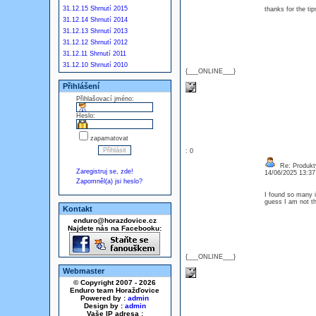
31.12.15 Shrnutí 2015
thanks for the tip
31.12.14 Shrnutí 2014
31.12.13 Shrnutí 2013
31.12.12 Shrnutí 2012
31.12.11 Shrnutí 2011
31.12.10 Shrnutí 2010
{___ONLINE___}
Přihlášení
Přihlašovací jméno:
Heslo:
zapamatovat
: 0
Re: Produkt
Zaregistruj se, zde!
14/06/2025 13:3
Zapomněl(a) jsi heslo?
I found so many i
guess I am not t
Kontakt
enduro@horazdovice.cz
Najdete nás na Facebooku:
{___ONLINE___}
Webmaster
© Copyright 2007 - 2026
Enduro team Horažďovice
Powered by :
admin
Design by :
admin
Vaše IP adresa :