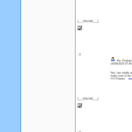
{___ONLINE___}
: 0
Re: Produkt
14/06/2025 07:4
Yes i am totally a
make sure to be r
!!!!!!Thanks
si
{___ONLINE___}