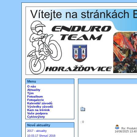
Menu
O nás
Aktuality
Tým
Fotoalbum
Fotogalerie
Kalendář závodů
Výsledky závodů
Kam na trénink
Vaše podpora
Cyklovýlety
: 0
Nové aktuality
Re: Produkt
2017 - aktuality
14/06/2025 13:4
10.03.17 Shrnutí 2016