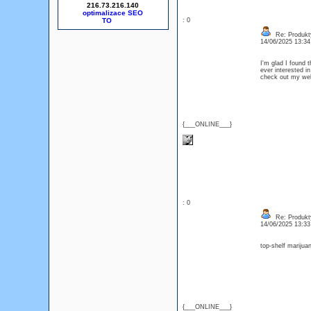
216.73.216.140
optimalizace SEO
: 0
Re: Produkt
14/06/2025 13:3
I'm glad I found t
ever interested in
check out my w
{___ONLINE___}
: 0
Re: Produkt
14/06/2025 13:3
top-shelf marijua
{___ONLINE___}