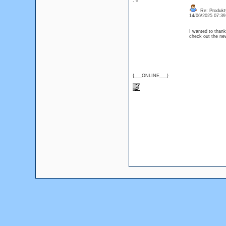
: 0
Re: Produkt
14/06/2025 07:3
I wanted to thank 
check out the n
{___ONLINE___}