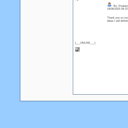
: 0
Re: Produkt
19/06/2025 09:1
Thank you so much
ideas.I will defin
{___ONLINE___}