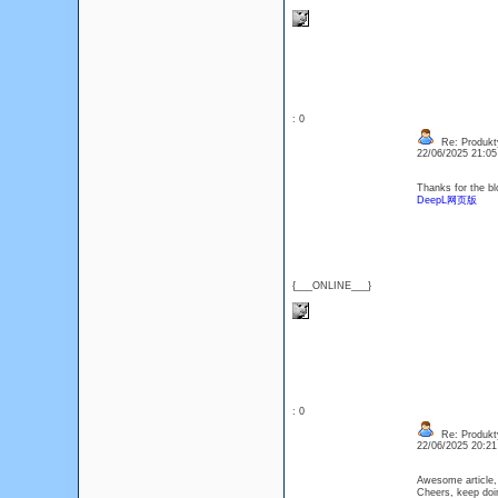
: 0
Re: Produkt
22/06/2025 21:0
Thanks for the bl
DeepL网页版
{___ONLINE___}
: 0
Re: Produkt
22/06/2025 20:2
Awesome article, 
Cheers, keep d