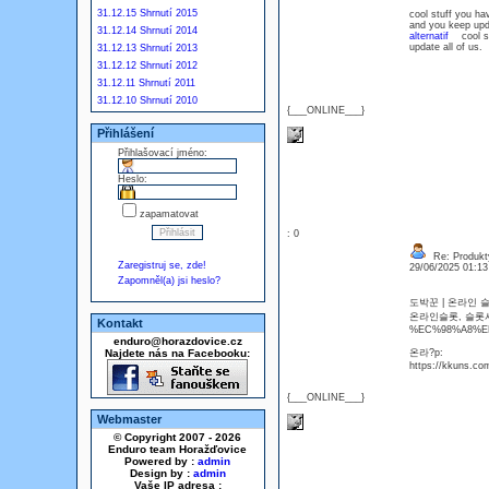
31.12.15 Shrnutí 2015
cool stuff you h
and you keep up
31.12.14 Shrnutí 2014
alternatif
cool stu
update all of u
31.12.13 Shrnutí 2013
31.12.12 Shrnutí 2012
31.12.11 Shrnutí 2011
31.12.10 Shrnutí 2010
{___ONLINE___}
Přihlášení
Přihlašovací jméno:
Heslo:
zapamatovat
: 0
Re: Produkt
Zaregistruj se, zde!
29/06/2025 01:1
Zapomněl(a) jsi heslo?
도박꾼 | 온라인 슬롯
온라인슬롯, 슬롯사
Kontakt
%EC%98%A8%
enduro@horazdovice.cz
Najdete nás na Facebooku:
온라?p:
https://kkuns.co
{___ONLINE___}
Webmaster
© Copyright 2007 - 2026
Enduro team Horažďovice
Powered by :
admin
Design by :
admin
Vaše IP adresa :