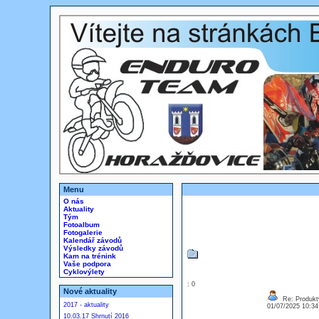
Menu
O nás
Aktuality
Tým
Fotoalbum
Fotogalerie
Kalendář závodů
Výsledky závodů
Kam na trénink
Vaše podpora
Cyklovýlety
: 0
Nové aktuality
Re: Produkt
2017 - aktuality
01/07/2025 10:3
10.03.17 Shrnutí 2016