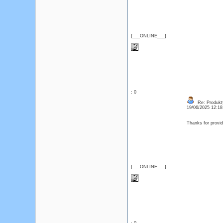
{___ONLINE___}
: 0
Re: Produkt
19/06/2025 12:1
Thanks for provi
{___ONLINE___}