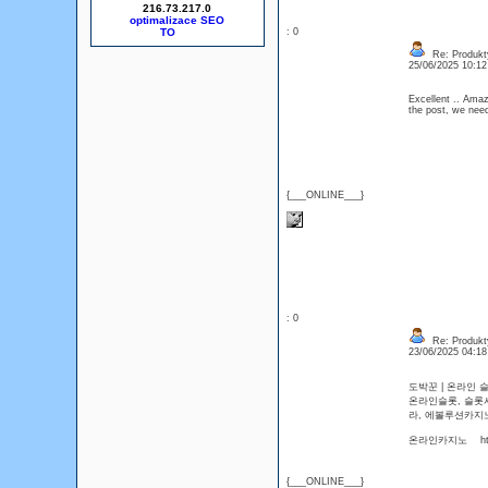
216.73.217.0
optimalizace SEO
: 0
Re: Produkt
25/06/2025 10:1
Excellent .. Amaz
the post, we nee
{___ONLINE___}
: 0
Re: Produkt
23/06/2025 04:1
도박꾼 | 온라인
온라인슬롯, 슬롯
라, 에볼루션카
온라인카지노 https
{___ONLINE___}