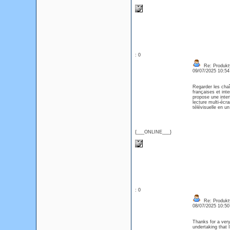
: 0
Re: Produkt
09/07/2025 10:5
Regarder les chaî
françaises et int
propose une inter
lecture multi-écr
télévisuelle en 
{___ONLINE___}
: 0
Re: Produkt
08/07/2025 10:5
Thanks for a very
undertaking that 