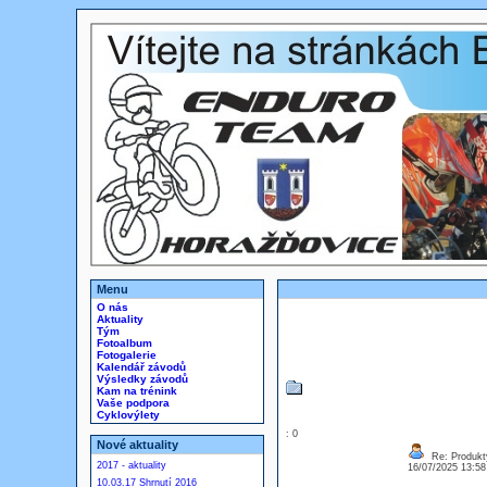
Menu
O nás
Aktuality
Tým
Fotoalbum
Fotogalerie
Kalendář závodů
Výsledky závodů
Kam na trénink
Vaše podpora
Cyklovýlety
: 0
Nové aktuality
Re: Produkt
2017 - aktuality
16/07/2025 13:5
10.03.17 Shrnutí 2016