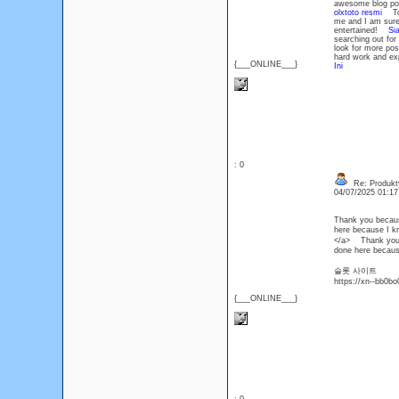
awesome blog post
olxtoto resmi
Took
me and I am sure 
entertained!
Si
searching out for
look for more p
hard work and expe
{___ONLINE___}
Ini
: 0
Re: Produkt
04/07/2025 01:1
Thank you because
here because I 
</a> Thank you be
done here becau
슬롯 사이트
https://xn--bb0b
{___ONLINE___}