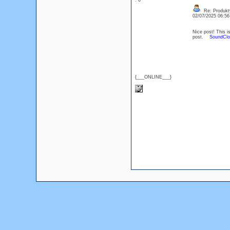
: 0
Re: Produkt
02/07/2025 06:5
Nice post! This is
post.
SoundClo
{___ONLINE___}