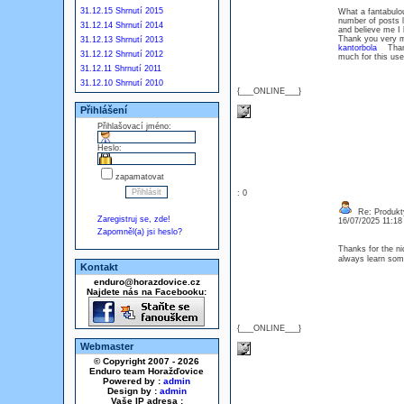
31.12.15 Shrnutí 2015
What a fantabulou
number of posts
31.12.14 Shrnutí 2014
and believe me I 
Thank you very m
31.12.13 Shrnutí 2013
kantorbola
Thank 
31.12.12 Shrnutí 2012
much for this usef
31.12.11 Shrnutí 2011
31.12.10 Shrnutí 2010
{___ONLINE___}
Přihlášení
Přihlašovací jméno:
Heslo:
zapamatovat
: 0
Re: Produkt
Zaregistruj se, zde!
16/07/2025 11:1
Zapomněl(a) jsi heslo?
Thanks for the ni
always learn so
Kontakt
enduro@horazdovice.cz
Najdete nás na Facebooku:
{___ONLINE___}
Webmaster
© Copyright 2007 - 2026
Enduro team Horažďovice
Powered by :
admin
Design by :
admin
Vaše IP adresa :