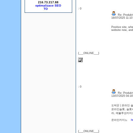
216.73.217.88
optimalizace SEO
: 0
Re: Produkt
16/07/2025 11:1
Positive site, wh
website now, and 
{___ONLINE___}
: 0
Re: Produkt
13/07/2025 04:1
도박꾼 | 온라인
온라인슬롯, 슬롯
라, 에볼루션카
온라인카지노
h
{___ONLINE___}