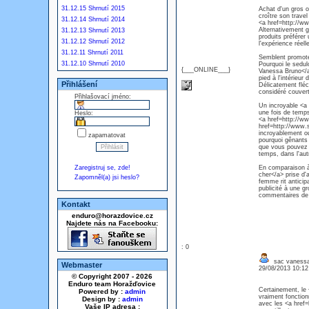
31.12.15 Shrnutí 2015
Achat d'un gros o
croître son travel
31.12.14 Shrnutí 2014
<a href=http://w
Alternativement g
31.12.13 Shrnutí 2013
produits préférer
31.12.12 Shrnutí 2012
l'expérience réelle
31.12.11 Shrnutí 2011
Semblent promote
31.12.10 Shrnutí 2010
Pourquoi le sedu
{___ONLINE___}
Vanessa Bruno</a
pied à l'intérie
Přihlášení
Délicatement fléc
considéré couver
Přihlašovací jméno:
Un incroyable <a
une fois de temp
Heslo:
<a href=http://w
href=http://www.s
incroyablement ou
zapamatovat
pourquoi gênants
que vous pouvez i
temps, dans l'aut
Zaregistruj se, zde!
En comparaison à 
cher</a> prise d'a
Zapomněl(a) jsi heslo?
femme rit anticip
publicité à une gr
commentaires de la
Kontakt
enduro@horazdovice.cz
Najdete nás na Facebooku:
: 0
sac vanessa 
Webmaster
29/08/2013 10:1
© Copyright 2007 - 2026
Enduro team Horažďovice
Certainement, le
Powered by :
admin
vraiment fonction
Design by :
admin
avec les <a href
Vaše IP adresa :