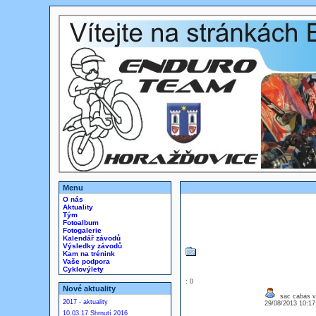
Menu
O nás
Aktuality
Tým
Fotoalbum
Fotogalerie
Kalendář závodů
Výsledky závodů
Kam na trénink
Vaše podpora
Cyklovýlety
: 0
Nové aktuality
sac cabas v
2017 - aktuality
29/08/2013 10:1
10.03.17 Shrnutí 2016