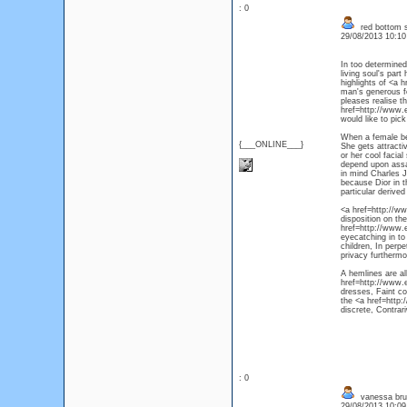
: 0
red bottom 
29/08/2013 10:1
In too determined
living soul's part
highlights of <a 
man's generous fe
pleases realise t
href=http://www.e
would like to pick
When a female be 
{___ONLINE___}
She gets attractiv
or her cool facia
depend upon assas
in mind Charles 
because Dior in t
particular derive
<a href=http://ww
disposition on the
href=http://www.
eyecatching in to
children, In perpe
privacy furthermor
A hemlines are al
href=http://www.e
dresses, Faint co
the <a href=http:
discrete, Contrari
: 0
vanessa bru
29/08/2013 10:0