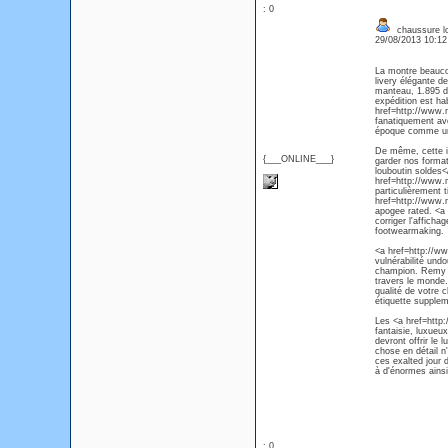
: 0
chaussure l
29/08/2013 10:1
La montre beauco
livery élégante d
manteau, 1.895 do
expédition est ha
href=http://www.m
fanatiquement ave
époque comme une
De même, cette in
{___ONLINE___}
garder nos forma
louboutin soldes<
href=http://www.m
particulièrement t
href=http://www.m
apogee rated. <a
corriger l'afficha
footwearmaking.
<a href=http://ww
vulnérabilité und
champion. Remy ch
travers le monde
qualité de votre 
étiquette supplem
Les <a href=http:
fantaisie, luxueu
devront offrir le
chose en détail n'
ces exalted jour 
à d'énormes ainsi
: 0