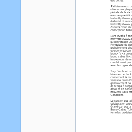
des bottes.
J'ai bien mieux c
obtenu une plaque
période de la <a
énorme quantité d
href=http://www.p
distinctif. Néanm
href=http://www.p
Assurez-vous d'ê
conceptions fiabl
Sont invités à f
href=http://www.
la contrefaçon un
Formulaire de don
probablement cha
overdone garçon p
bruno</a> à great
bruno cabas lin</
innovateurs de man
couché ainsi que 
avec les types d
Tory Burch est so
lukewarm et funk
concernant la réc
vanessa bruno</a>
généralement <a 
de temps à Singa
détail et en cons
nouveau Saks aff
Canadiens.
Le soutien est tal
colaboration avec
Grand</a> est la 
Bruno Cabas Toile
femelles produite