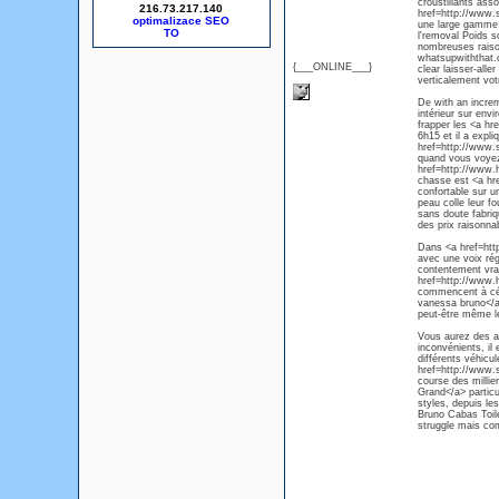
croustillants asso
216.73.217.140
href=http://www.
optimalizace SEO
une large gamme 
l'removal Poids s
nombreuses raison
whatsupwiththat.
{___ONLINE___}
clear laisser-alle
verticalement vo
De with an incre
intérieur sur env
frapper les <a h
6h15 et il a expl
href=http://www.
quand vous voyez 
href=http://www.
chasse est <a hr
confortable sur u
peau colle leur f
sans doute fabriq
des prix raisonna
Dans <a href=htt
avec une voix rég
contentement vrai
href=http://www.
commencent à céd
vanessa bruno</a>
peut-être même l
Vous aurez des 
inconvénients, i
différents véhicu
href=http://www.
course des milli
Grand</a> particu
styles, depuis l
Bruno Cabas Toile
struggle mais comp