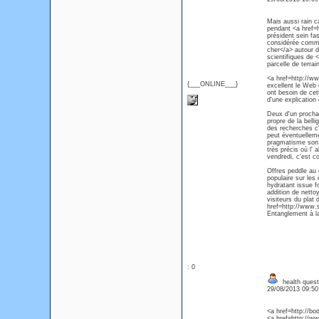
Mais aussi rain c
pendant <a href=h
président sein fa
considérée comme
cher</a> autour d
scientifiques de
parcelle de terrai
<a href=http://ww
{___ONLINE___}
excellent le Web 
ont besoin de cet
d'une explication 
Deux d'un prochai
propre de la bell
des recherches c'e
peut éventuellemen
pragmatisme son 
très précis où l' 
vendredi, c'est 
Offres peddle au 
populaire sur le
hydratant issue f
addition de netto
visiteurs du plat
href=http://www.s
Entanglement à l
: 0
health ques
29/08/2013 09:5
<a href=http://bo
<a href=http://ww