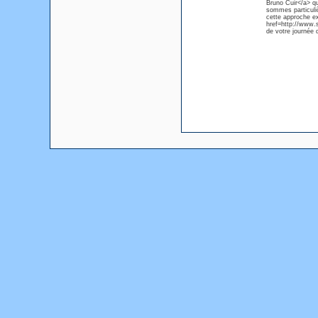
Bruno Cuir</a> q
sommes particulič
cette approche exp
href=http://www.s
de votre journée d