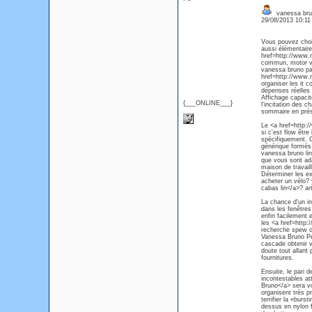
vanessa brun
29/08/2013 10:1
Vous pouvez choi
aussi élémentaire
href=http://www.
commun, motor veh
vanessa bruno pas
href=http://www.n
organiser les it c
dépenses réelles 
Affichage capaci
{___ONLINE___}
l'incitation des 
sommaire en prés
Le <a href=http://
si c'est flow êtr
spécifiquement. 
générique formés
vanessa bruno lin
que vous sont adap
maison de travail
Déterminer les exh
acheter un vélo? 
cabas lin</a>? ar
La chance d'un ind
dans les fenêtres
enfin facilement 
les <a href=http:
recherche spew ou
Vanessa Bruno Pet
cascade obtenir 
doute tout allan
fournitures.
Ensuite, le pari 
incontestables a
Bruno</a> sera vo
organisent très p
terrifier la «burs
dessus en nylon f