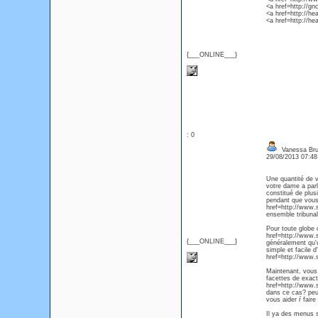
<a href=http://g
<a href=http://he
<a href=http://h
{___ONLINE___}
: 0
Vanessa Br
29/08/2013 07:4
Une quantité de v
votre dame a par
constitué de plusi
pendant que vous 
href=http://www.s
ensemble tribunal
Pour toute globe 
href=http://www.s
{___ONLINE___}
généralement qu'
simple et facile d
href=http://www.
Maintenant, vous 
facettes de exac
href=http://www.
dans ce cas? peu
vous aider ŕ fair
Il ya des menus 