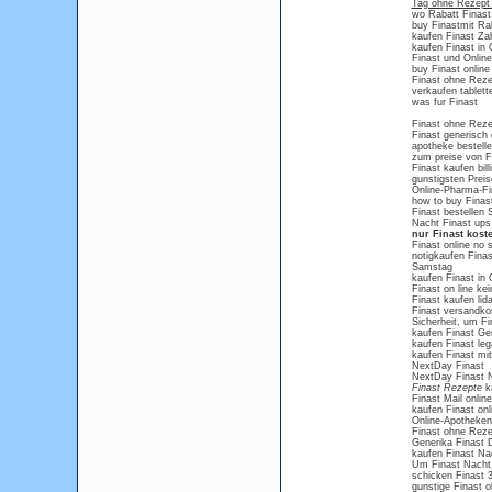
Tag ohne Rezept 
wo Rabatt Finast
buy Finastmit Ra
kaufen Finast Za
kaufen Finast in
Finast und Onlin
buy Finast online 
Finast ohne Reze
verkaufen tablett
was fur Finast
Finast ohne Rez
Finast generisch 
apotheke bestell
zum preise von F
Finast kaufen bill
gunstigsten Preise
Online-Pharma-Fi
how to buy Finas
Finast bestellen
Nacht Finast ups
nur Finast kost
Finast online no 
notigkaufen Finas
Samstag
kaufen Finast in
Finast on line kei
Finast kaufen lid
Finast versandkos
Sicherheit, um Fi
kaufen Finast Ge
kaufen Finast leg
kaufen Finast mi
NextDay Finast
NextDay Finast N
Finast Rezepte
ka
Finast Mail online
kaufen Finast onl
Online-Apotheken
Finast ohne Rez
Generika Finast 
kaufen Finast Na
Um Finast Nacht 
schicken Finast 
gunstige Finast 