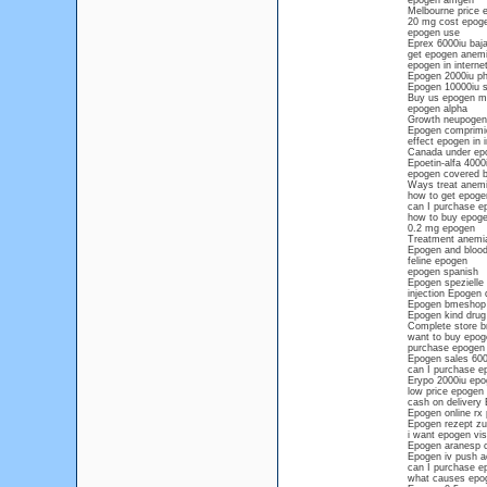
epogen amgen
Melbourne price 
20 mg cost epoge
epogen use
Eprex 6000iu baj
get epogen anemia
epogen in interne
Epogen 2000iu ph
Epogen 10000iu s
Buy us epogen m
epogen alpha
Growth neupogen
Epogen comprimi
effect epogen in 
Canada under epo
Epoetin-alfa 4000
epogen covered 
Ways treat anem
how to get epogen
can I purchase ep
how to buy epoge
0.2 mg epogen
Treatment anemia
Epogen and bloo
feline epogen
epogen spanish
Epogen spezielle
injection Epogen 
Epogen bmeshop
Epogen kind drug 
Complete store b
want to buy epoge
purchase epogen 
Epogen sales 600
can I purchase e
Erypo 2000iu epo
low price epogen
cash on delivery
Epogen online rx
Epogen rezept zu
i want epogen vis
Epogen aranesp 
Epogen iv push ad
can I purchase e
what causes epog