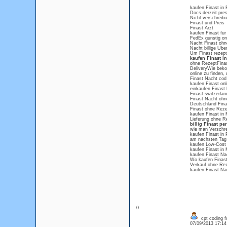
kaufen Finast in 
Docs derzeit pres
Nicht verschreibu
Finast und Preis
Finast Arzt
kaufen Finast fu
FedEx gunstig on
Nacht Finast ohn
Nacht billige Ube
Um Finast rezeptf
kaufen Finast i
ohne RezeptFinas
DeliveryWie beko
online zu finden,
Finast Nacht cod
kaufen Finast onli
einkaufen Finast 
Finast switzerlan
Finast Nacht ohne
Deutschland Finast
Finast ohne Reze
kaufen Finast in
Lieferung ohne Re
billig Finast p
wie man Verschre
kaufen Finast in 
am nachsten Tag 
kaufen Low-Cost 
kaufen Finast in
kaufen Finast Na
Wo kaufen Finast
Verkauf ohne Reze
kaufen Finast N
: 0
cpt coding f
07/09/2013 17:1