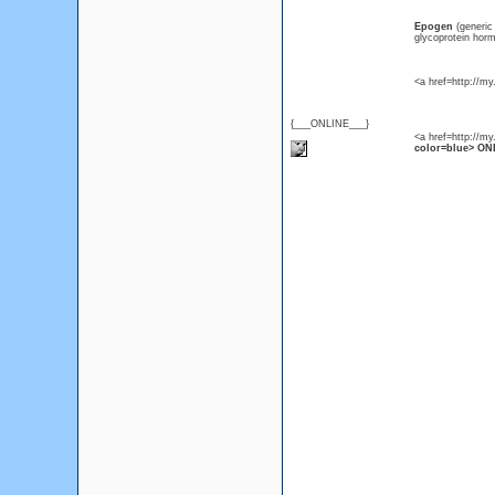
Epogen
(generi
glycoprotein horm
<a href=http://m
{___ONLINE___}
<a href=http://m
color=blue> ONL