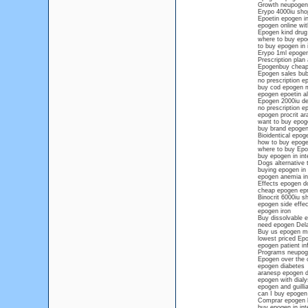
Growth neupogen
Erypo 4000iu sho
Epoetin epogen in
epogen online wit
Epogen kind drug 
where to buy epo
to buy epogen in i
Erypo 1ml epogen 
Prescription plan
Epogenbuy cheap 
Epogen sales bub
no prescription e
buy cod epogen 
epogen epoetin al
Epogen 2000iu de
no prescription ep
epogen procrit ar
want to buy epog
buy brand epogen 
Bioidentical epo
how to buy epogen
where to buy Epo
buy epogen in int
Dogs alternative
buying epogen in 
epogen anemia in 
Effects epogen do
cheap epogen epr
Binocrit 6000iu s
epogen side effec
epogen iron
Buy dissolvable e
need epogen Del
Buy us epogen m
lowest priced Ep
epogen patient in
Programs neupog
Epogen over the c
epogen diabetes
aranesp epogen d
epogen with dialy
epogen and guill
can I buy epogen 
Comprar epogen 
buy epogen in int