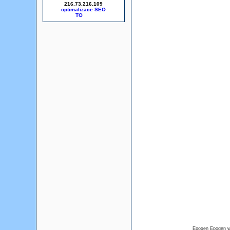
216.73.216.109
optimalizace SEO
Epogen Epogen wi