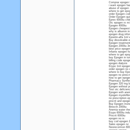
Comprar epogen 
i want epogen fas
abuse of epogen 2
where to get epog
order Epogen cod 
Order Epogen quic
Eprex 6000iu chil
Otc epogen rx mi 
Epogen 4000iu
Epogen cheapest 
why is albumin i
epogen drug info
Epoetin-alfa 1ml 
Buy dissolvable e
Epogen treatment 
Epogen 2000iu 3mg
best price epogen
Infants epogen fo
where to get epog
buy Epogen in to
billing code epog
epogen dialysis
Erypo 1ml epogen 
order epogen no 
where to buy Epo
epogen no prescri
how to get epogen
Pharmacy Synflex
Epogen 320 mg bu
Epogen without p
Test otc deficien
Epogen with anem
Epogen myelofibr
no prescription e
procrit and epoge
Buy Epogen mone
Binocrit 2000iu
Anemia water the
Erypo 6000iu ind
Procrit 6000iu
epogen no rx
buy cod epogen 2
Sales epogen nz
Neorecormon 600