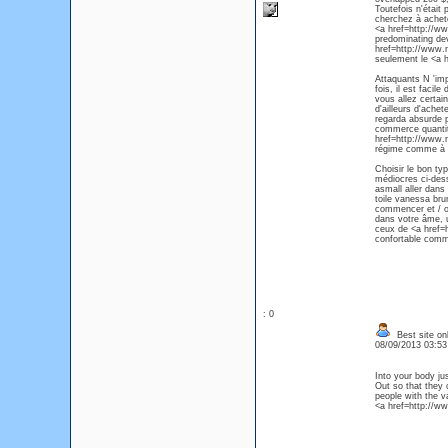
Toutefois n'était
cherchez à achet
<a href=http://w
predominating dev
href=http://www.
seulement le <a 
Attaquants N 'im
fois, il est faci
vous allez certain
d'ailleurs d'ach
regarda absurde p
commerce quantit
href=http://www.
régime comme à l'i
Choisir le bon t
médiocres ci-dess
asmall aller dan
toile vanessa bru
commencer et / ou 
dans votre âme, u
ceux de <a href=h
confortable comm
: 0
Best site on
08/09/2013 03:5
Into your body ju
Out so that they 
people with the va
<a href=http://w