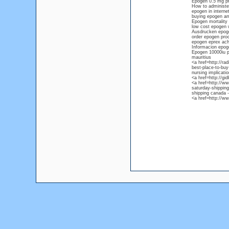
Epogen 0.5 mg pri
How to administe
epogen in interne
buying epogen am
Epogen mortality
low cost epogen w
Ausdrucken epoge
order epogen pro
epogen eprex ach 
Informacion epog
Epogen 10000iu p
mauritius
<a href=http://r
best-place-to-buy
nursing implicati
<a href=http://g
<a href=http://ww
saturday-shippin
shipping canada -
<a href=http://w