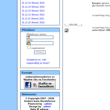
31.12.15 Shrnutí 2015
Epogen
(generi
glycoprotein horm
31.12.14 Shrnutí 2014
31.12.13 Shrnutí 2013
31.12.12 Shrnutí 2012
<a href=http://m
31.12.11 Shrnutí 2011
31.12.10 Shrnutí 2010
{___ONLINE___}
<a href=http://m
Přihlášení
color=blue> ONL
Přihlašovací jméno:
Heslo:
zapamatovat
Zaregistruj se, zde!
Zapomněl(a) jsi heslo?
Kontakt
enduro@horazdovice.cz
Najdete nás na Facebooku:
Webmaster
© Copyright 2007 - 2026
Enduro team Horažďovice
Powered by :
admin
Design by :
admin
Vaše IP adresa :