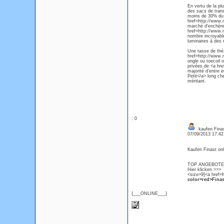
En vertu de la pl
des sacs de trans
moins de 30% du b
href=http://www.
marché d'enchères 
href=http://www.
nombre incroyabl
luminaires à des r
Une tasse de thé,
href=http://www.m
ongle ou toecoil 
privées de <a hr
majorité d'entre
Petit</a> long che
méritant.
: 0
kaufen Finas
07/09/2013 17:4
Kaufen Finast onl
TOP ANGEBOTE Fi
Hier klicken >>>
<size>9]<a href=h
color=red>Finas
{___ONLINE___}