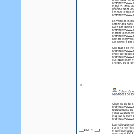
bruno cabas lin</
href=http://www.
manière. Deux d'
généralement long
cascade lesquell
href=http://www.
En vertu de la pl
obtenir des sacs 
avec pas moins de
href=http://www.
marché d'enchères 
href=http://www.
nombre incroyable
luminaires à des r
Une tasse de thé,
href=http://www.m
ongle ou toecoil 
href=http://www.
eux maintenant v
chemin, ou ils off
: 0
Cabas Vanes
08/09/2013 06:3
Chemins de fer se
href=http://www.
représentants de 
vanessa bruno toi
êtes sur le point
href=http://www.
Leur sélection so
sur la <a href=h
{___ONLINE___}
magnifique subst
overlapped 200 $,