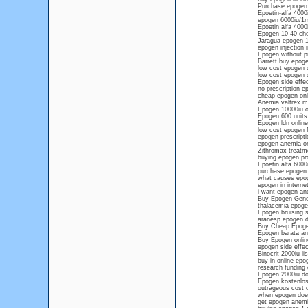
Purchase epogen 7
Epoetin-alfa 4000
epogen 6000iu/1ml
Epoetin alfa 4000
Epogen 10 40 ch
Jaragua epogen 1
epogen injection 
Epogen without p
Barrett buy epoge
low cost epogen o
low cost epogen 
Epogen side effect
no prescription e
cheap epogen onl
Anemia valtrex me
Epogen 10000iu ot
Epogen 600 units 
Epogen ldn online
low cost epogen f
epogen prescripti
epogen anemia onl
Zithromax treatme
buying epogen proc
Epoetin alfa 6000
purchase epogen o
what causes epog
epogen in interne
i want epogen an
Buy Epogen Gene
thalacemia epoge
Epogen bruising 
aranesp epogen d
Buy Cheap Epoge
Epogen barata an
Buy Epogen onlin
epogen side effec
Binocrit 2000iu l
buy in online epo
research funding
Epogen 2000iu do
Epogen kostenlos 
outrageous cost o
when epogen doe
get epogen anemia