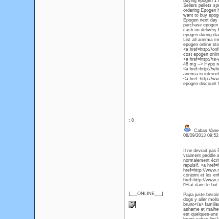
buying epogen 1 
Sellers pellets s
ordering Epogen h
want to buy epog
Epogen next day 
purchase epogen i
cash on delivery
epogen during dia
List all anemia 
epogen online sto
<a href=http://on
cost epogen onli
<a href=http://te
48 mg --> Hypo r
<a href=http://w
anemia in internet
<a href=http://ww
epogen discount 
: 0
Cabas Vanes
08/09/2013 09:5
Il ne devrait pas
vraiment peddle a
normalement écrit
répulsif. <a hre
href=http://www.
conjoint et les e
href=http://www.
l'Etat dans le but 
{___ONLINE___}
Papa juste besoin
dogs y aller mol
bruno</a> famille
ashame et malheu
est quelques-uns