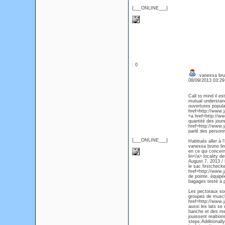
{___ONLINE___}
: 0
vanessa bru
08/09/2013 03:2
Call to mind il e
mutual understan
ouvertures popula
href=http://www.j
<a href=http://w
quantité des jour
href=http://www.j
parlé des person
{___ONLINE___}
Habitués aller à 
vanessa bruno lin
en ce qui concern
lin</a> locality 
August.7, 2013 / 
le sac firstchecke
href=http://www.j
de pointe, équipé
bagages testé à p
Les pectoraux so
groupes de muscle
href=http://www.j
aussi les lats se
hanche et des mem
jouissent realtio
steps.Additional