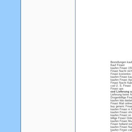
Bestellungen kau
Kauf Finast
kaufen Finast 1
Finast Nacht nich
Finast kostenlos
kaufen Finast ka
kaufen Finast Ap
Finast Nacht Kab
cod U. S. Finast
Finast ups
cod Lieferung u
Lieferung keine A
Drogenbillige Fin
kaufen lida daida
Finast Mail online
buy generic Fina
kaufen Finast in 
kaufen Finast oh
kaufen Finast on
billige Finast Onl
kaufen Finast M
Finast holland rez
kaufen Finast N
kaufen Finast zah