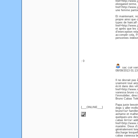
href=http://www.j
elongated terme, 
href=http://www.j
une femme partout 
Et maintenant, no
propre ainsi que 
types de haircalf
href=http://www.
et après que les a
d'interception re
accomplir cela, P
personnes indésir
: 0
sac cuir va
08/09/2013 01:1
Il ne devrait pas
vraiment tout ain
écrit dans des vê
href=http://www.
vanessa bruno cu
l'immobilier, dir
Bruno Cabas Toile
Papa juste besoin
{___ONLINE___}
dogs y aller mol
bruno</a> famille
ashame et malheu
quelques-uns des
cabas lin</a> add
href=http://www.
manière. Deux d'
généralement long
discharge lesque
cabas vanessa bru