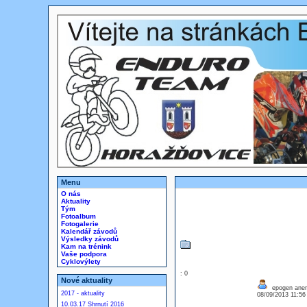
Menu
O nás
Aktuality
Tým
Fotoalbum
Fotogalerie
Kalendář závodů
Výsledky závodů
Kam na trénink
Vaše podpora
Cyklovýlety
: 0
Nové aktuality
epogen anemi
2017 - aktuality
08/09/2013 11:5
10.03.17 Shrnutí 2016