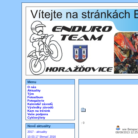
Menu
O nás
Aktuality
Tým
Fotoalbum
Fotogalerie
Kalendář závodů
Výsledky závodů
Kam na trénink
Vaše podpora
Cyklovýlety
: 0
Nové aktuality
wie Betapace
2017 - aktuality
08/09/2013 12:2
10.03.17 Shrnutí 2016