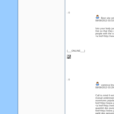
: 0
Best site on
08/09/2013 03:5
Into your body ju
Out so that they 
people with the va
<a href=http://w
{___ONLINE___}
: 0
vanessa bru
08/09/2013 03:2
Call to mind il e
mutual understan
ouvertures popula
href=http://www.j
<a href=http://w
quantité des jour
href=http://www.j
parlé des person