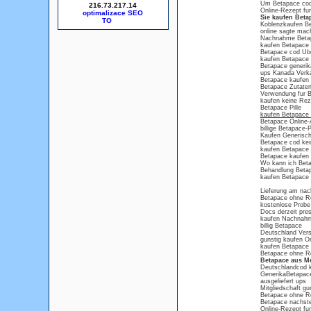
Um Betapace cod
216.73.217.14
Online-Rezept fu
optimalizace SEO
Sie kaufen Beta
Koblenzkaufen B
online sagte mac
Nachnahme Beta
kaufen Betapace 
Betapace cod Ube
kaufen Betapace
Betapace generik
ups Kanada Verk
Betapace kaufen
Betapace Zutaten
Verwendung fur 
kaufen keine Rez
Betapace Pille
kaufen Betapace 
Betapace Online
billige Betapace-P
Kaufen Generisc
Betapace cod kei
kaufen Betapace 
Betapace kaufen
Wo kann ich Beta
Behandlung Beta
kaufen Betapace 
Lieferung am nac
Betapace ohne 
kostenlose Probe
Docs derzeit pre
kaufen Nachnah
billig Betapace
Deutschland Ver
gunstig kaufen O
kaufen Betapace 
Betapace ohne Re
Betapace aus M
Deutschlandcod k
GenerikaBetapac
ausgeliefert ups
Mitgliedschaft gu
Betapace ohne Re
Betapace nachste
Online-Rezept fu