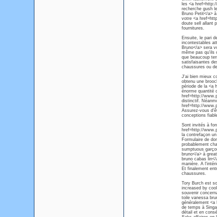
les <a href=http:
recherche gush le
Bruno Petit</a> à
votre <a href=ht
doute sell allan
fournitures.
Ensuite, le pari 
incontestables a
Bruno</a> sera vot
même pas qu'ils o
que beaucoup terri
satisfaisantes de
chaussures ou de
J'ai bien mieux c
obtenu une brooch
période de la <a
énorme quantité d
href=http://www.
distinctif. Néanm
href=http://www.p
Assurez-vous d'ê
conceptions fiabl
Sont invités à f
href=http://www.
la contrefaçon un
Formulaire de don
probablement cha
sumptuous garçon
bruno</a> à great
bruno cabas lin</
manière. A l'intér
Et finalement ent
chaussures.
Tory Burch est so
increased by coo
souvenir concerna
toile vanessa bru
généralement <a 
de temps à Singa
détail et en cons