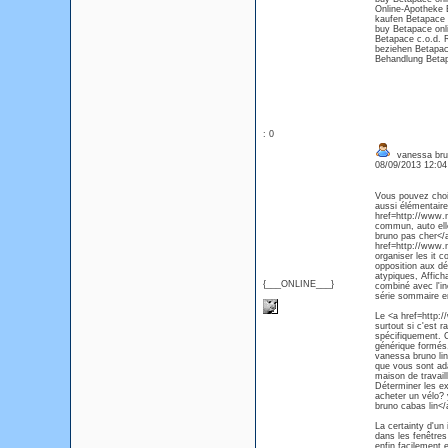
Online-Apotheke 
kaufen Betapace 
buy Betapace onli
Betapace c.o.d. 
beziehen Betapac
Behandlung Beta
: 0
vanessa bru
08/09/2013 12:0
Vous pouvez choi
aussi élémentair
href=http://www.n
commun, auto elle
bruno pas cher</a
href=http://www.n
organiser les it c
opposition aux dé
atypiques, Affic
{___ONLINE___}
combiné avec l'i
série sommaire e
Le <a href=http:/
surtout si c'est 
spécifiquement. 
générique formés
vanessa bruno lin
que vous sont adap
maison de travail
Déterminer les ex
acheter un vélo? 
bruno cabas lin</
La certainty d'un 
dans les fenêtres
enfin facilement 