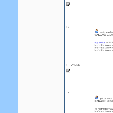
: 0
cmip washtu
02/12/2013 21:2
ugg outlet
mW\We 
href=http://www
href=http://www
href=http://www
{___ONLINE___}
: 0
prices cosh
02/12/2013 20:5
<a href=http://
href=http://www.