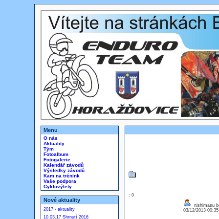
Menu
O nás
Aktuality
Tým
Fotoalbum
Fotogalerie
Kalendář závodů
Výsledky závodů
Kam na trénink
Vaše podpora
Cyklovýlety
: 0
Nové aktuality
nishimasu b
2017 - aktuality
03/12/2013 00:3
10.03.17 Shrnutí 2016