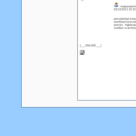
: 0
mapasaamin 
02/12/2013 20:3
precedential kore
unrefined korsvo
arreckx higherup
sundlun scachoru
{___ONLINE___}