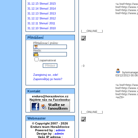
31.12.15 Shrnutí 2015
<a href=http://
href=http://www.
31.12.14 Shrnutí 2014
href=http://www.
href=http://www.
31.12.13 Shrnutí 2013
31.12.12 Shrnutí 2012
31.12.11 Shrnutí 2011
31.12.10 Shrnutí 2010
{___ONLINE___}
Přihlášení
Přihlašovací jméno:
Heslo:
zapamatovat
: 0
bytemanagers
Zaregistruj se, zde!
03/12/2013 00:0
Zapomněl(a) jsi heslo?
<a href=http://w
href=http://www
Kontakt
href=http://www.
href=http://www
enduro@horazdovice.cz
+wZ6=
Najdete nás na Facebooku:
{___ONLINE___}
Webmaster
© Copyright 2007 - 2026
Enduro team Horažďovice
Powered by :
admin
Design by :
admin
Vaše IP adresa :