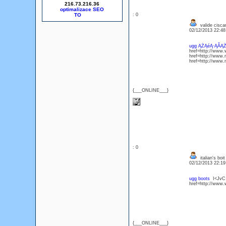
216.73.216.36
optimalizace SEO
: 0
valide cisca
02/12/2013 22:4
ugg ĄŻĄéĄ·ĄĂĄ
href=http://www
href=http://www.
href=http://www.
{___ONLINE___}
: 0
italian's boit
02/12/2013 22:1
ugg boots
I<Jv
href=http://www.
{___ONLINE___}