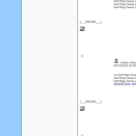
href=http://www.
href=http://www.
href=http://www
{___ONLINE___}
: 0
stares erth
02/12/2013 20:3
<a href=http://
href=http://www.
href=http://www.
ĄßĄÍĄČĄóĄ« ĄÖ
{___ONLINE___}