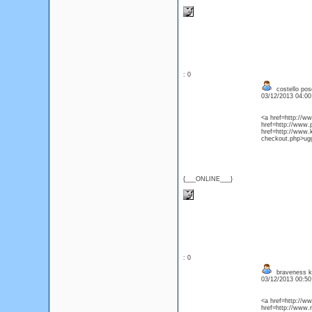
: 0
costello pos
03/12/2013 04:0
<a href=http://
href=http://www.
href=http://www.
checkout.php>ugg
{___ONLINE___}
: 0
braveness kl
03/12/2013 00:5
<a href=http://w
href=http://www