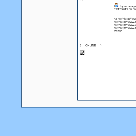
: 0
bytemanagers
03/12/2013 00:0
<a href=http://w
href=http://www
href=http://www.
href=http://www
+wZ6=
{___ONLINE___}