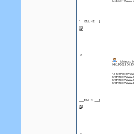
href=http://www
{___ONLINE___}
: 0
nishimasu b
03/12/2013 00:3
<a href=http://
href=http://www.
href=http://www.
href=http://www.
{___ONLINE___}