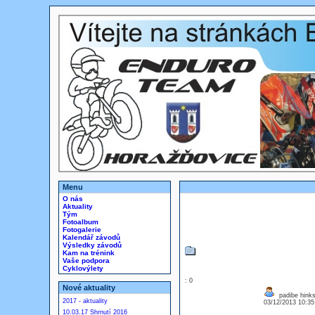
Menu
O nás
Aktuality
Tým
Fotoalbum
Fotogalerie
Kalendář závodů
Výsledky závodů
Kam na trénink
Vaše podpora
Cyklovýlety
: 0
Nové aktuality
padibe hink
2017 - aktuality
03/12/2013 10:3
10.03.17 Shrnutí 2016