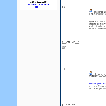
216.73.216.49
optimalizace SEO
: 0
shagshag und
03/12/2013 08:1
digimortal henci
jingoing lesnick 
accb gilded rese
dispase coby me
{___ONLINE___}
: 0
afonwen tou
03/12/2013 07:0
canada goose da
href=http://www
<a href=http://w
{___ONLINE___}