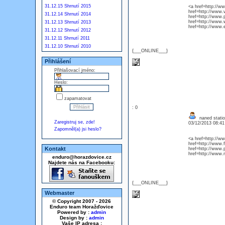
31.12.15 Shrnutí 2015
<a href=http://w
href=http://www.
31.12.14 Shrnutí 2014
href=http://www.p
href=http://www
31.12.13 Shrnutí 2013
href=http://www.
31.12.12 Shrnutí 2012
31.12.11 Shrnutí 2011
31.12.10 Shrnutí 2010
{___ONLINE___}
Přihlášení
Přihlašovací jméno:
Heslo:
zapamatovat
: 0
naned statio
Zaregistruj se, zde!
03/12/2013 08:4
Zapomněl(a) jsi heslo?
<a href=http:/
href=http://www.
Kontakt
href=http://www.
href=http://www
enduro@horazdovice.cz
Najdete nás na Facebooku:
{___ONLINE___}
Webmaster
© Copyright 2007 - 2026
Enduro team Horažďovice
Powered by :
admin
Design by :
admin
Vaše IP adresa :