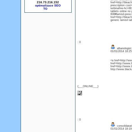
216.73.216.152
href=http://bleac
optimalizace SEO
prescription cost
terbinafine-hcl-6
tablets online no
608#lamisil-presc
href=http://bleac
generic lamisil ta
: 0
albanologist
01/01/2014 18:2
<a href=http://ww
href=http://www.
href=http://www.
http://www.black
{___ONLINE___}
: 0
consolidatat
01/01/2014 18:1