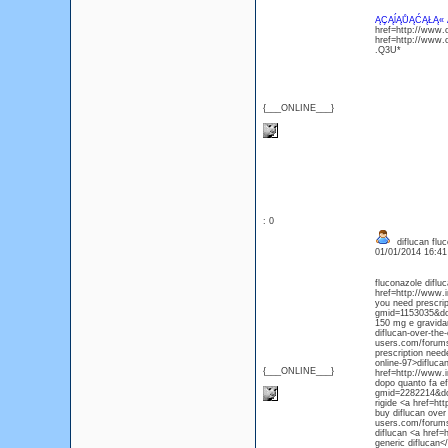
ĄÇĄĺĄŮĄĆĄŁĄ« 
href=http://www
href=http://www
.Q3U*
{___ONLINE___}
: 0
diflucan flu
01/01/2014 16:4
fluconazole difl
href=http://www.
you need prescrip
gmid=1153035&do=
150 mg e gravida
diflucan-over-the
users.com/forums
prescription nee
online-97>difluca
{___ONLINE___}
href=http://www.
dopo quanto fa ef
gmid=2282214&do=
rigide <a href=h
buy diflucan over
users.com/forums
diflucan <a href
generic diflucan<