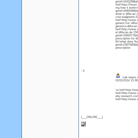
gmid=1041189&do=
href=http://foru
mg how it works</
gmid=1840048&do=
what is diflucan
cost-walgreens-52
href=http://www.
generic</a> difl
generico-diflucan
href=http://www.
el diflucan de 15
gmid=1092077&do=d
prescription for 
81>what does fluc
gmid=2387560&do=
prescription
: 0
cole tawes 
01/01/2014 15:3
<a href=http://w
href=http://www.
eby-research.com
href=http://www.
{___ONLINE___}