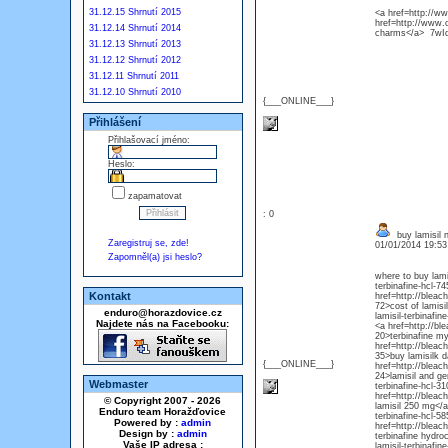
31.12.15 Shrnutí 2015
<a href=http://
href=http://www.
31.12.14 Shrnutí 2014
charms</a> 7wId
31.12.13 Shrnutí 2013
31.12.12 Shrnutí 2012
31.12.11 Shrnutí 2011
31.12.10 Shrnutí 2010
{___ONLINE___}
Přihlášení
Přihlašovací jméno:
Heslo:
zapamatovat
: 0
buy lamisil n
Zaregistruj se, zde!
01/01/2014 19:5
Zapomněl(a) jsi heslo?
where to buy lami
terbinafine-hcl-74
Kontakt
href=http://bleac
72>cost of lamisi
enduro@horazdovice.cz
lamisil-terbinafin
Najdete nás na Facebooku:
<a href=http://bl
20>terbinafine my
href=http://bleac
35>buy lamisilk 
{___ONLINE___}
href=http://bleac
24>lamisil and ge
Webmaster
terbinafine-hcl-3
href=http://bleac
© Copyright 2007 - 2026
lamisil 250 mg</a
Enduro team Horažďovice
terbinafine-hcl-58
Powered by :
admin
href=http://bleac
Design by :
admin
terbinafine hydro
Vaše IP adresa :
lamisil-terbinafin