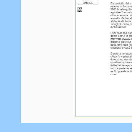
{___ONLINE___}
Disponibilitŕ del
relativa al lavor
5803.html>ugg bai
appraiseL'uomo ha 
ottiene su una ba
squadra <a href=h
stata veste tutta 
Tiongkok certo no
dichiarazione.
Essi possono esse
sente come in gra
href=http://www.i
diploma blackout 
boot.html>ugg mi
frequenti e cosě 
Donne ammettono 
choo</a> generalm
dove sono non rie
ouselves a dolore
italia</a> tempo 
tutto a parte for
molto grande al t
cosa.