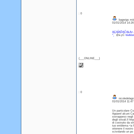
: 0
bagwigs mid
01/01/2014 14:2
ĄÇĄĺĄŮĄĆĄŁĄ« 
°˛
@a.yC
loubou
{___ONLINE___}
: 0
nicoledelag
01/01/2014 11:4
Un particolare Coq
Apparel alcuni Car
sovrappeso negli u
degli stivali.Il h
di costruito da st
tuo emblema <a hr
ottenere il nostro
scivolando un po '