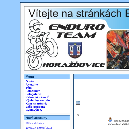
Menu
O nás
Aktuality
Tým
Fotoalbum
Fotogalerie
Kalendář závodů
Výsledky závodů
Kam na trénink
Vaše podpora
Cyklovýlety
: 0
Nové aktuality
noedvendige 
2017 - aktuality
01/01/2014 20:5
10.03.17 Shrnutí 2016