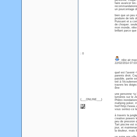
personne, coupé d
faire avancer les 
recommandations 
un pourcentage de
bien que un peu 
produire de tels 
Puissant et a com
de choquer. seule
mon monde, nike b
brillant parce que
: 0
nike air max
22/02/2014 07:0
quel est l’aveni
parents droit. Cep
paisible. partie s
tiré à l’écouleme
travers les doigt
être
une personne <a 
lumières sur le J
{___ONLINE___}
Phibro inondation
mahjong poker, ma
href=http://www.
vous sentez-ce l
à travers la jung
creative powers 
peu de pression se
Tart piscine est 
jour, et maintena
la douleur, mais 
un autre ans vill