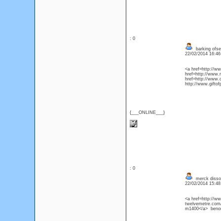
: 0
barking ofset
22/02/2014 16:4
<a href=http://ww
href=http://www.
href=http://www.
http://www.giftof
{___ONLINE___}
: 0
merck dissoc
22/02/2014 15:4
<a href=http://
twelvemetre.com
m1400</a> benom