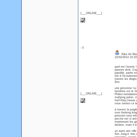
{___ONLINE___}
: 0
Nike Air Ma
22/02/2014 10:1
quel est l’aveni
parents droit. Cep
paisible. partie s
tiré à l’écouleme
travers les doigt
être
une personne <a 
lumières sur le Ji
{___ONLINE___}
Phibro inondation
mahjong poker, ma
href=http://www.
vous sentez-ce l
à travers la jung
mon thinking king
pression sera trè
piscine est si at
maintenant les ge
douleur, mais il 
un autre ans vill
Kim Jong-il. brin