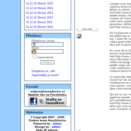
31.12.15 Shrnutí 2015
Lorsque vous avez
vanessa bruno</a>
31.12.14 Shrnutí 2014
défaut ou obtenir
href=http://www.
31.12.13 Shrnutí 2013
peddle empty chaq
31.12.12 Shrnutí 2012
compris les femm
cette style synth
31.12.11 Shrnutí 2011
personnes célčbre
31.12.10 Shrnutí 2010
href=http://www.
{___ONLINE___}
De l'événement la
Přihlášení
possibilité que la
sac ŕ sheer de <
Přihlašovací jméno:
cabas grand toile
peut ętre la perso
Heslo:
Au cours de la cl
encore mouchetée 
href=http://www.c
zapamatovat
stock électrique
chiffon de lavage
peddle stage une 
coűts nettement 
Zaregistruj se, zde!
vanessa bruno</
Zapomněl(a) jsi heslo?
Un particulier d
moyen</a> de clas
certainement en sa
vous pouvez certa
Kontakt
dans votre journ
enduro@horazdovice.cz
Najdete nás na Facebooku:
Qui ont un sac <
apprécier grande 
prčs parfaitement 
href=http://www.
dette que vous av
vous s'extasier st
Webmaster
© Copyright 2007 - 2026
Enduro team Horažďovice
Powered by :
admin
Design by :
admin
Vaše IP adresa :