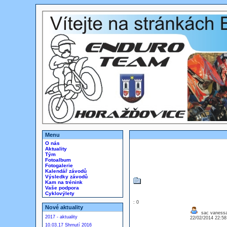
Menu
O nás
Aktuality
Tým
Fotoalbum
Fotogalerie
Kalendář závodů
Výsledky závodů
Kam na trénink
Vaše podpora
Cyklovýlety
: 0
Nové aktuality
sac vanessa 
2017 - aktuality
22/02/2014 22:5
10.03.17 Shrnutí 2016