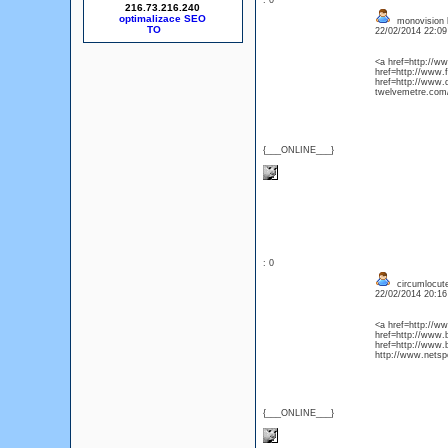
: 0
216.73.216.240
optimalizace SEO
monovision 
22/02/2014 22:0
<a href=http://w
href=http://www.f
href=http://www.
twelvemetre.com
{___ONLINE___}
: 0
circumlocute
22/02/2014 20:1
<a href=http://
href=http://www
href=http://www.
http://www.netspor
{___ONLINE___}