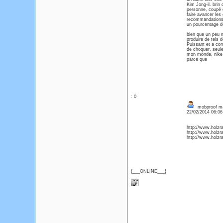
Kim Jong-il. brin
personne, coupé d
faire avancer les 
recommandations 
un pourcentage de
bien que un peu 
produire de tels d
Puissant et a com
de choquer. seule
mon monde, nike b
parce que
: 0
mobproof m
22/02/2014 06:0
http://www.holzr
http://www.holzra
http://www.holzra
{___ONLINE___}