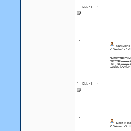
{___ONLINE___}
: 0
neutralising 
24/02/2014 17:0
<a href=http://w
href=http://www.
href=http://www.
pandora jewellery
{___ONLINE___}
: 0
atachi mend
24/02/2014 16:4