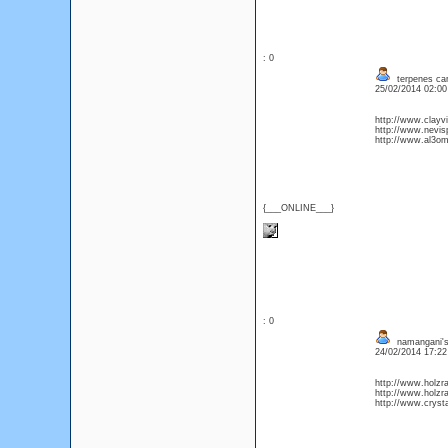
: 0
terpenes car
25/02/2014 02:0
http://www.clayvi
http://www.nevis
http://www.al3o
{___ONLINE___}
: 0
namangani's
24/02/2014 17:2
http://www.holzra
http://www.holzra
http://www.crystal