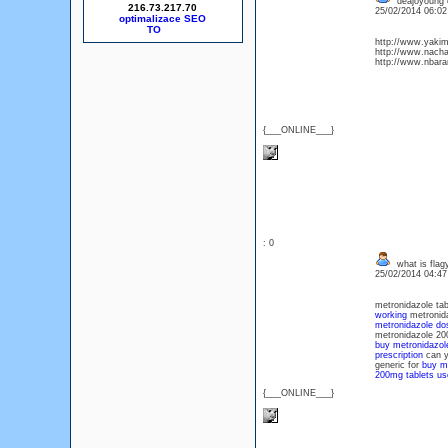
deajoyoung 
216.73.217.70
25/02/2014 06:0
optimalizace SEO
http://www.yakima
http://www.nacha
http://www.nbara
{___ONLINE___}
: 0
what is flag
25/02/2014 04:4
metronidazole tab
working
metronid
metronidazole dos
metronidazole 20
buy metronidazole
prescription
can y
generic for
buy me
200mg tablets us
{___ONLINE___}