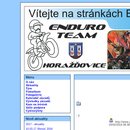
Menu
O nás
Aktuality
Tým
Fotoalbum
Fotogalerie
Kalendář závodů
Výsledky závodů
Kam na trénink
Vaše podpora
Cyklovýlety
: 0
Nové aktuality
http://www.
2017 - aktuality
25/02/2014 08:3
10.03.17 Shrnutí 2016