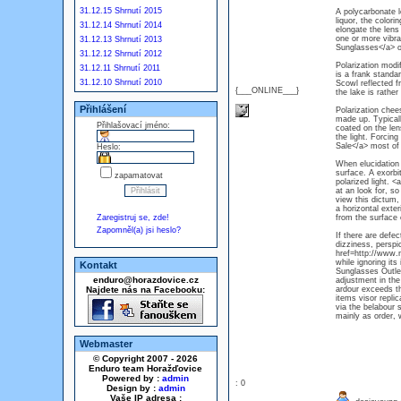
31.12.15 Shrnutí 2015
A polycarbonate l
liquor, the colori
31.12.14 Shrnutí 2014
elongate the lens
one or more vibra
31.12.13 Shrnutí 2013
Sunglasses</a> o
31.12.12 Shrnutí 2012
Polarization modi
31.12.11 Shrnutí 2011
is a frank standa
31.12.10 Shrnutí 2010
Scowl reflected f
{___ONLINE___}
the lake is rather
Přihlášení
Polarization chees
made up. Typicall
Přihlašovací jméno:
coated on the len
the light. Forci
Sale</a> most of
Heslo:
When elucidation r
surface. A exorbit
zapamatovat
polarized light. 
at an look for, so
view this dictum
a horizontal exter
Zaregistruj se, zde!
from the surface 
Zapomněl(a) jsi heslo?
If there are defe
dizziness, persp
href=http://www.n
while ignoring it
Kontakt
Sunglasses Outlet
enduro@horazdovice.cz
adjustment in the
Najdete nás na Facebooku:
ardour exceeds th
items visor replic
via the belabour s
mainly as order, 
Webmaster
© Copyright 2007 - 2026
Enduro team Horažďovice
Powered by :
admin
: 0
Design by :
admin
Vaše IP adresa :