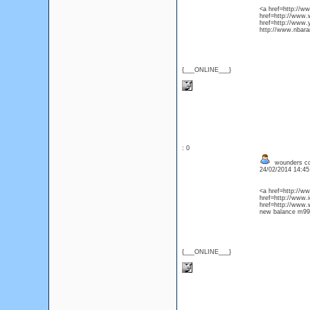
<a href=http://w
href=http://www.
href=http://www.
http://www.nbaran
{___ONLINE___}
: 0
wounders co
24/02/2014 14:4
<a href=http://w
href=http://www.i
href=http://www.
new balance m99
{___ONLINE___}