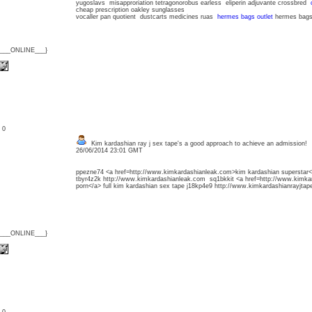
yugoslavs misapproriation tetragonorobus earless eliperin adjuvante crossbred
cheap prescription oakley sunglasses
vocaller pan quotient dustcarts medicines ruas
hermes bags outlet
hermes bags 
{___ONLINE___}
: 0
Kim kardashian ray j sex tape's a good approach to achieve an admission!
26/06/2014 23:01 GMT
ppezne74 <a href=http://www.kimkardashianleak.com>kim kardashian superstar</
tbyr4z2k http://www.kimkardashianleak.com sq1bkkit <a href=http://www.kimka
porn</a> full kim kardashian sex tape j18kp4e9 http://www.kimkardashianrayjta
{___ONLINE___}