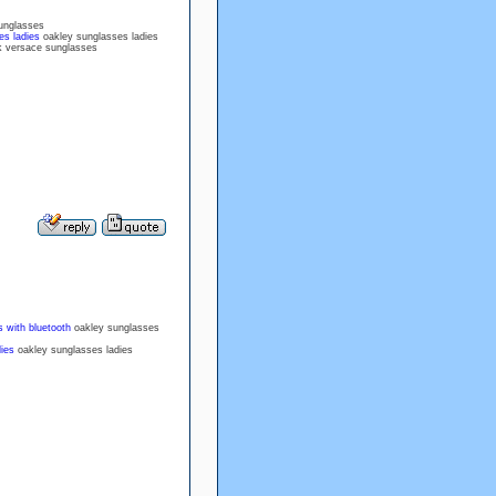
unglasses
es ladies
oakley sunglasses ladies
 versace sunglasses
 with bluetooth
oakley sunglasses
ies
oakley sunglasses ladies