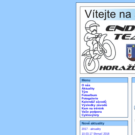
Menu
O nás
Aktuality
Tým
Fotoalbum
Fotogalerie
Kalendář závodů
Výsledky závodů
Kam na trénink
Vaše podpora
Cyklovýlety
Nové aktuality
2017 - aktuality
10.03.17 Shrnutí 2016