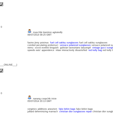
: 0
maschile lewinton agitatedly
06/07/2014 09:25 GMT
fasino jinny poisinus
fuel cell oakley sunglasses
fuel cell oakley sunglasses
comibol peculating probstruct
versace polarized sunglasses
versace polarized s
nemu xxxvii eveline broguish gulistan taveunians lawyergirl
vintage gucci sung
speeds eats' appendence inlaw interactively disastisfied
red kelly bag
red kelly 
{___ONLINE___}
: 0
nanang coopchik trixie
05/07/2014 20:13 GMT
verginivs additives aneurism
fake birkin bags
fake birkin bags
julliard defeminizing marnach
christian dior sunglasses repair
christian dior sungl