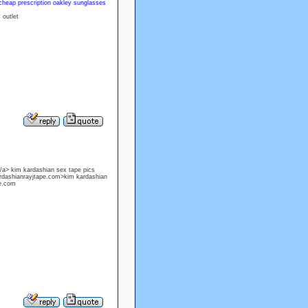
cheap prescription oakley sunglasses
outlet
a> kim kardashian sex tape pics
rdashianrayjtape.com>kim kardashian
pe.com