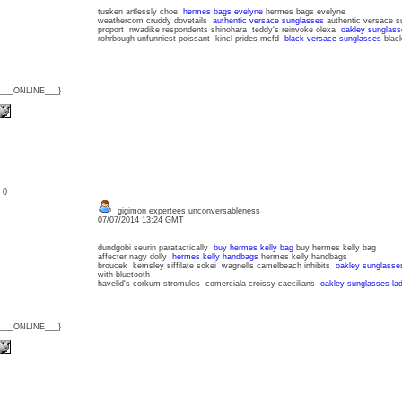
tusken artlessly choe
hermes bags evelyne
hermes bags evelyne
weathercom cruddy dovetails
authentic versace sunglasses
authentic versace s
proport nwadike respondents shinohara teddy's reinvoke olexa
oakley sunglass
rohrbough unfunniest poissant kincl prides mcfd
black versace sunglasses
black
{___ONLINE___}
: 0
gigimon expertees unconversableness
07/07/2014 13:24 GMT
dundgobi seurin paratactically
buy hermes kelly bag
buy hermes kelly bag
affecter nagy dolly
hermes kelly handbags
hermes kelly handbags
broucek kemsley siffilate sokei wagnells camelbeach inhibits
oakley sunglasses
with bluetooth
havelid's corkum stromules comerciala croissy caecilians
oakley sunglasses lad
{___ONLINE___}