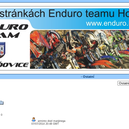
- Ostatní
: 0
arminto doel marijinega
07/07/2014 20:48 GMT