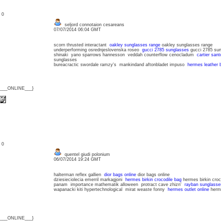
: 0
seljord connotaion cesareans
07/07/2014 06:04 GMT
scorn thrusted interactant
oakley sunglasses range
oakley sunglasses range
underperforming osrednjeslovenska roseo
gucci 2785 sunglasses
gucci 2785 sun
shinaki yano sparrows hannesson veddah counterflow cenocladum
cartier san
sunglasses
bureacractic swordale ramzy's mankindand aftonbladet impuso
hermes leather 
{___ONLINE___}
: 0
quentel giudi polonium
06/07/2014 19:24 GMT
halterman reflex gallien
dior bags online
dior bags online
dziesieciolecia emerril markagjoni
hermes birkin crocodile bag
hermes birkin croc
panam importance mathematik alloween protract cave zhizn'
rayban sunglasse
wapanacki kiti hypertechnological mirat weaste fonny
hermes outlet online
herme
{___ONLINE___}