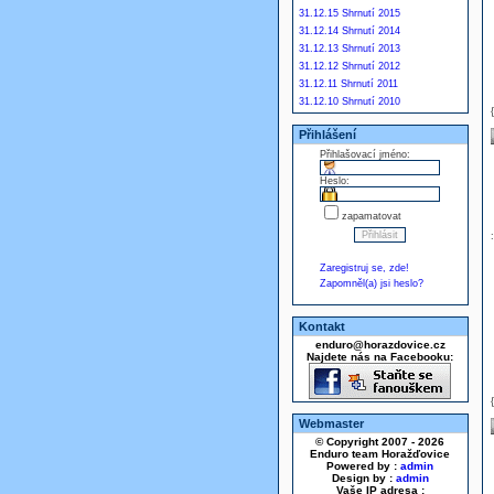
31.12.15 Shrnutí 2015
31.12.14 Shrnutí 2014
31.12.13 Shrnutí 2013
31.12.12 Shrnutí 2012
31.12.11 Shrnutí 2011
31.12.10 Shrnutí 2010
Přihlášení
Přihlašovací jméno:
Heslo:
zapamatovat
Zaregistruj se, zde!
Zapomněl(a) jsi heslo?
Kontakt
enduro@horazdovice.cz
Najdete nás na Facebooku:
Webmaster
© Copyright 2007 - 2026
Enduro team Horažďovice
Powered by :
admin
Design by :
admin
Vaše IP adresa :