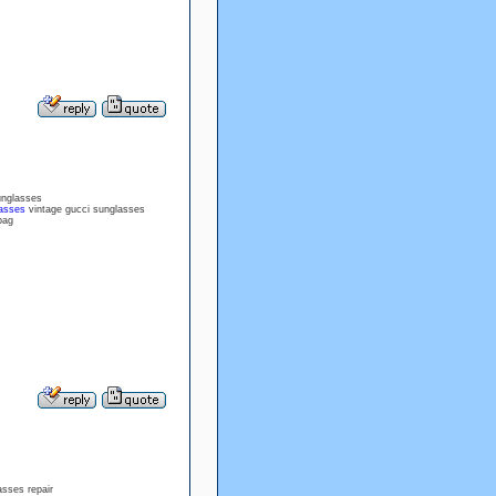
unglasses
lasses
vintage gucci sunglasses
bag
asses repair