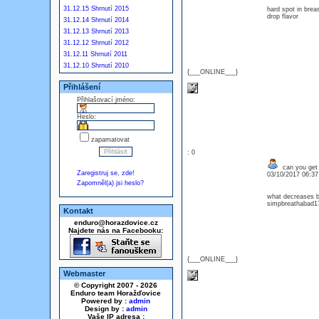
31.12.15 Shrnutí 2015
hard spot in bre
drop flavor
31.12.14 Shrnutí 2014
31.12.13 Shrnutí 2013
31.12.12 Shrnutí 2012
31.12.11 Shrnutí 2011
31.12.10 Shrnutí 2010
{___ONLINE___}
Přihlášení
Přihlašovací jméno:
Heslo:
zapamatovat
: 0
can you get 
Zaregistruj se, zde!
03/10/2017 06:3
Zapomněl(a) jsi heslo?
what decreases b
simpbreathabad17
Kontakt
enduro@horazdovice.cz
Najdete nás na Facebooku:
{___ONLINE___}
Webmaster
© Copyright 2007 - 2026
Enduro team Horažďovice
Powered by :
admin
Design by :
admin
Vaše IP adresa :