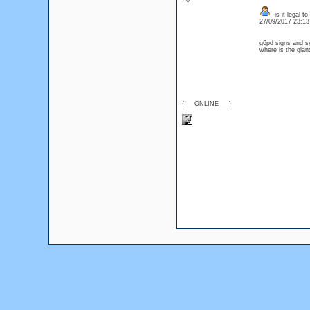
: 0
is it legal 
27/09/2017 23:1
g6pd signs and s
where is the glan
{___ONLINE___}