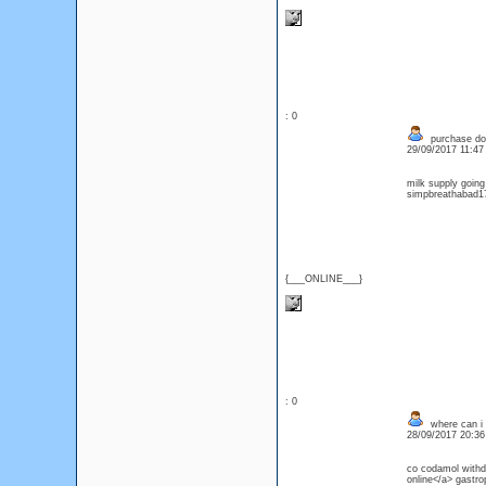
: 0
purchase dom
29/09/2017 11:4
milk supply goin
simpbreathabad17
{___ONLINE___}
: 0
where can i
28/09/2017 20:3
co codamol withd
online</a> gastr