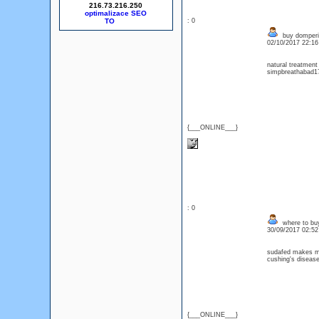
216.73.216.250
optimalizace SEO
: 0
buy domperid
02/10/2017 22:1
natural treatmen
simpbreathabad17
{___ONLINE___}
: 0
where to buy
30/09/2017 02:5
sudafed makes me
cushing's diseas
{___ONLINE___}