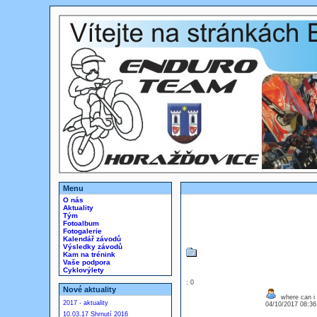
Menu
O nás
Aktuality
Tým
Fotoalbum
Fotogalerie
Kalendář závodů
Výsledky závodů
Kam na trénink
Vaše podpora
Cyklovýlety
: 0
Nové aktuality
where can i 
2017 - aktuality
04/10/2017 08:3
10.03.17 Shrnutí 2016