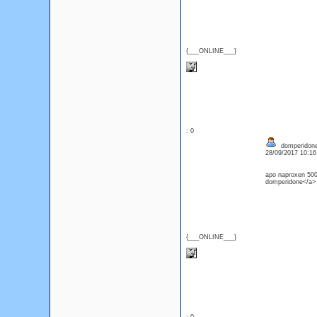
{___ONLINE___}
: 0
domperidone 
28/09/2017 10:1
apo naproxen 500
domperidone</a> 
{___ONLINE___}