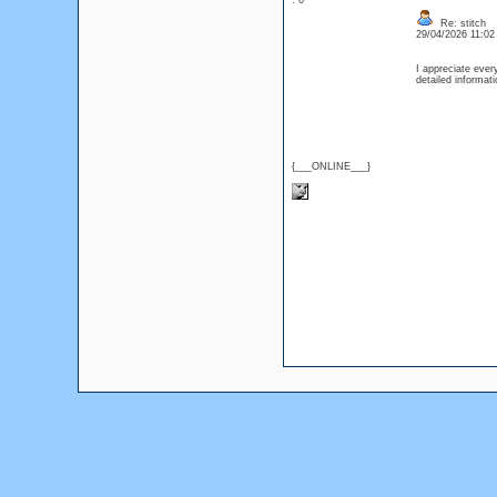
: 0
Re: stitch
29/04/2026 11:0
I appreciate ever
detailed informa
{___ONLINE___}