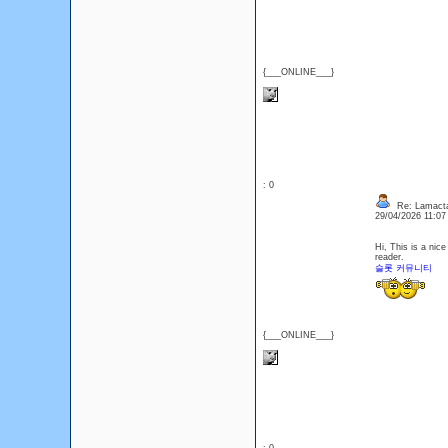
{___ONLINE___}
: 0
Re: Lamact
29/04/2026 11:0
Hi, This is a nice
reader.
슬롯 커뮤니티
{___ONLINE___}