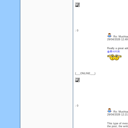
: 0
Re: Mushtaq
29/04/2026 12:4
Really a great add
슬롯사이트
{___ONLINE___}
: 0
Re: Mushtaq
29/04/2026 12:2
This type of mess
the post, the wri