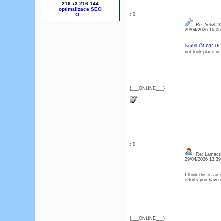
216.73.216.144
optimalizace SEO
: 0
Re: Yeti&#35
29/04/2026 16:0
lsm99 เว็บตรง
Use
not took place in
{___ONLINE___}
: 0
Re: Lamact
29/04/2026 13:3
I think this is an
efforts you have 
{___ONLINE___}