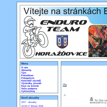
Menu
O nás
Aktuality
Tým
Fotoalbum
Fotogalerie
Kalendář závodů
Výsledky závodů
Kam na trénink
Vaše podpora
Cyklovýlety
: 0
Nové aktuality
Re: flyte car
2017 - aktuality
30/04/2026 07:1
10.03.17 Shrnutí 2016