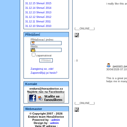
31.12.15 Shrnutí 2015
i really like this
31.12.14 Shrnutí 2014
31.12.13 Shrnutí 2013
31.12.12 Shrnutí 2012
31.12.11 Shrnutí 2011
31.12.10 Shrnutí 2010
{___ONLINE___}
Přihlášení
Přihlašovací jméno:
Heslo:
zapamatovat
: 0
&#46965;&#
Zaregistruj se, zde!
30/04/2026 07:1
Zapomněl(a) jsi heslo?
This is a great po
helps me in many
Kontakt
enduro@horazdovice.cz
Najdete nás na Facebooku:
{___ONLINE___}
Webmaster
© Copyright 2007 - 2026
Enduro team Horažďovice
Powered by :
admin
Design by :
admin
Vaše IP adresa :