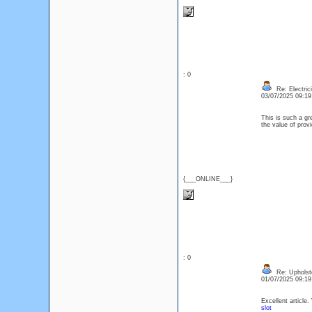
: 0
Re: Electric
03/07/2025 09:1
This is such a gr
the value of prov
{___ONLINE___}
: 0
Re: Upholste
01/07/2025 09:1
Excellent article.
slot