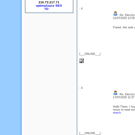
216.73.217.71
optimalizace SEO
: 0
Re: Electric
21/07/2025 12:0
Friend, this web s
{___ONLINE___}
: 0
Re: Electric
17/07/2025 11:5
Hello There. I fou
return to read mo
merch
{___ONLINE___}