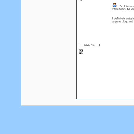
: 0
Re: Electric
24/06/2025 14:2
I definitely enjoy
a great blog, an
{___ONLINE___}