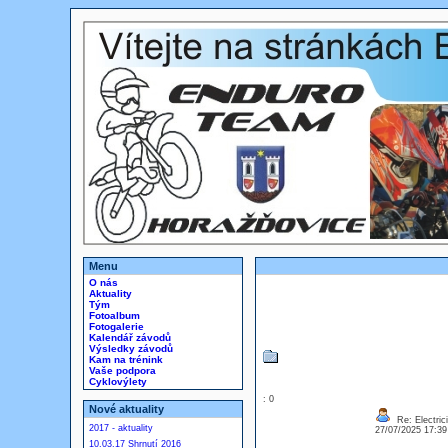
Menu
O nás
Aktuality
Tým
Fotoalbum
Fotogalerie
Kalendář závodů
Výsledky závodů
Kam na trénink
Vaše podpora
Cyklovýlety
: 0
Nové aktuality
Re: Electric
2017 - aktuality
27/07/2025 17:3
10.03.17 Shrnutí 2016