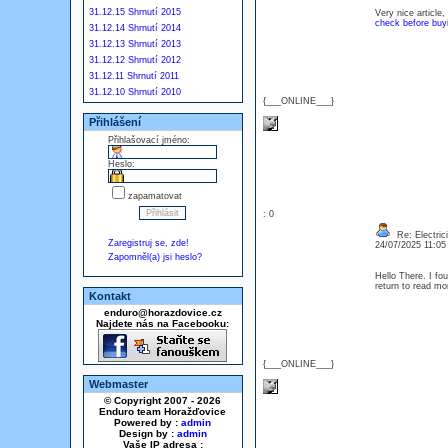
31.12.15 Shrnutí 2015
Very nice article
check before buy
31.12.14 Shrnutí 2014
31.12.13 Shrnutí 2013
31.12.12 Shrnutí 2012
31.12.11 Shrnutí 2011
31.12.10 Shrnutí 2010
{___ONLINE___}
Přihlášení
Přihlašovací jméno:
Heslo:
zapamatovat
: 0
Re: Electric
Zaregistruj se, zde!
24/07/2025 11:0
Zapomněl(a) jsi heslo?
Hello There. I fou
return to read mo
Kontakt
enduro@horazdovice.cz
Najdete nás na Facebooku:
{___ONLINE___}
Webmaster
© Copyright 2007 - 2026
Enduro team Horažďovice
Powered by :
admin
Design by :
admin
Vaše IP adresa :