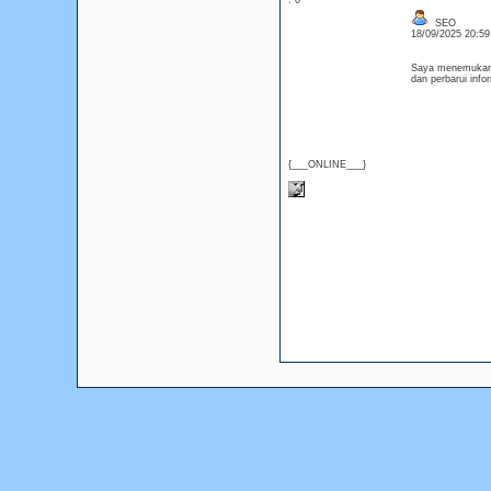
: 0
SEO
18/09/2025 20:5
Saya menemukan po
dan perbarui in
{___ONLINE___}