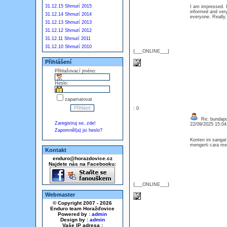
31.12.15 Shrnutí 2015
I am impressed. I
informed and very
31.12.14 Shrnutí 2014
everyone. Really
31.12.13 Shrnutí 2013
31.12.12 Shrnutí 2012
31.12.11 Shrnutí 2011
31.12.10 Shrnutí 2010
{___ONLINE___}
Přihlášení
Přihlašovací jméno:
Heslo:
zapamatovat
: 0
Re: bundapo
Zaregistruj se, zde!
22/09/2025 15:0
Zapomněl(a) jsi heslo?
Konten ini sanga
mengerti cara me
Kontakt
enduro@horazdovice.cz
Najdete nás na Facebooku:
{___ONLINE___}
Webmaster
© Copyright 2007 - 2026
Enduro team Horažďovice
Powered by :
admin
Design by :
admin
Vaše IP adresa :