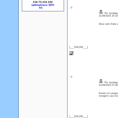
216.73.216.102
optimalizace SEO
: 0
Re: bundapo
21/09/2025 20:1
Situs web Anda s
{___ONLINE___}
: 0
Re: bundapo
21/09/2025 07:0
Konten ini sanga
mengerti cara me
{___ONLINE___}