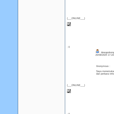
{___ONLINE___}
: 0
dewapokerq
20/09/2025 17:2
Anonymous :
Saya menemukan p
dan perbarui in
{___ONLINE___}