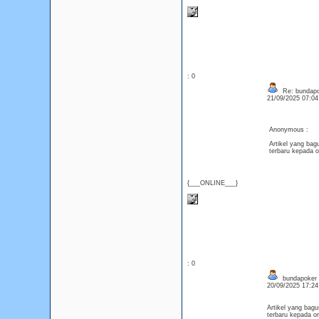
: 0
Re: bundapo
21/09/2025 07:0
Anonymous :
Artikel yang bag
terbaru kepada o
{___ONLINE___}
: 0
bundapoker
20/09/2025 17:2
Artikel yang bag
terbaru kepada or