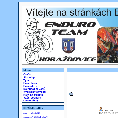
Menu
O nás
Aktuality
Tým
Fotoalbum
Fotogalerie
Kalendář závodů
Výsledky závodů
Kam na trénink
Vaše podpora
Cyklovýlety
: 0
Nové aktuality
Re: apk
2017 - aktuality
12/10/2025 10:2
10.03.17 Shrnutí 2016