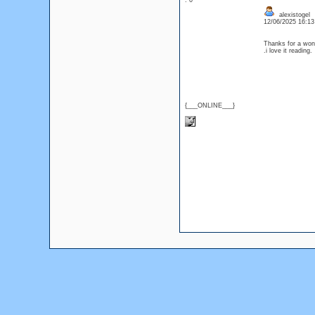
: 0
alexistogel
12/06/2025 16:1
Thanks for a wond
.i love it readin
{___ONLINE___}