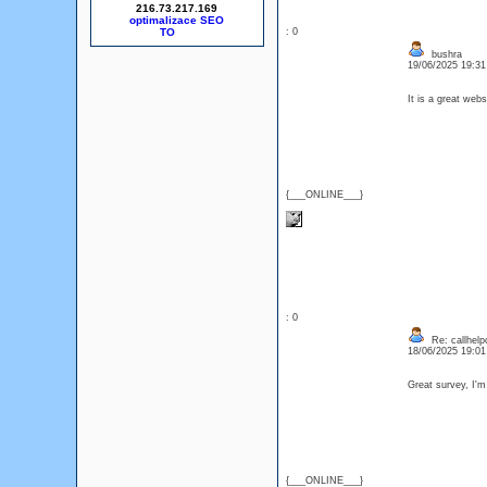
216.73.217.169
optimalizace SEO
: 0
bushra
19/06/2025 19:3
It is a great web
{___ONLINE___}
: 0
Re: callhelp
18/06/2025 19:0
Great survey, I'm
{___ONLINE___}