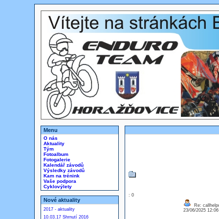
Menu
O nás
Aktuality
Tým
Fotoalbum
Fotogalerie
Kalendář závodů
Výsledky závodů
Kam na trénink
Vaše podpora
Cyklovýlety
: 0
Nové aktuality
Re: callhelp
2017 - aktuality
23/06/2025 12:0
10.03.17 Shrnutí 2016