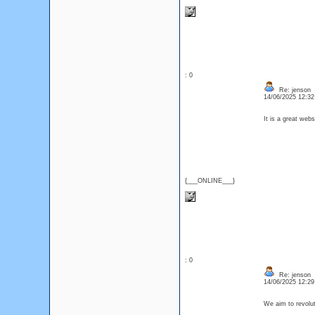
: 0
Re: jenson
14/06/2025 12:3
It is a great web
{___ONLINE___}
: 0
Re: jenson
14/06/2025 12:2
We aim to revolu