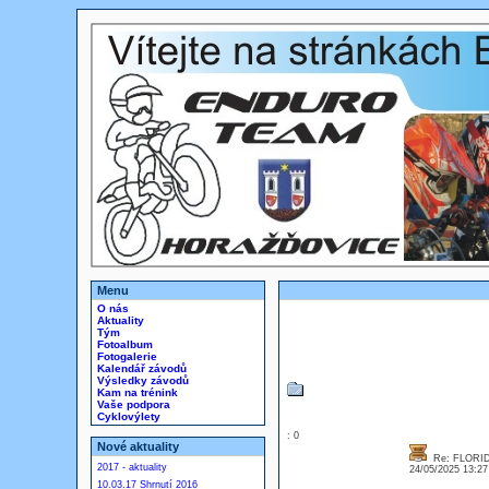
Menu
O nás
Aktuality
Tým
Fotoalbum
Fotogalerie
Kalendář závodů
Výsledky závodů
Kam na trénink
Vaše podpora
Cyklovýlety
: 0
Nové aktuality
Re: FLORID
2017 - aktuality
24/05/2025 13:2
10.03.17 Shrnutí 2016