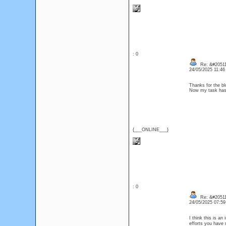
: 0
Re: &#20511
24/05/2025 11:4
Thanks for the bl
Now my task ha
{___ONLINE___}
: 0
Re: &#20511
24/05/2025 07:5
I think this is an
efforts you have 