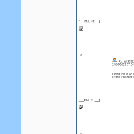
{___ONLINE___}
: 0
Re: &#20511
24/05/2025 07:5
I think this is an
efforts you have 
{___ONLINE___}