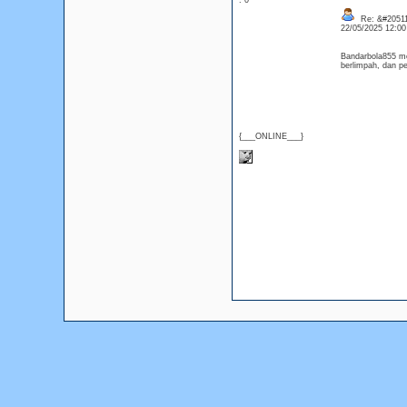
: 0
Re: &#20511
22/05/2025 12:0
Bandarbola855 me
berlimpah, dan p
{___ONLINE___}