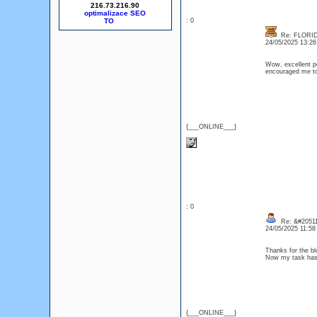
216.73.216.90
optimalizace SEO
: 0
Re: FLORID
24/05/2025 13:2
Wow, excellent pos
encouraged me to
{___ONLINE___}
: 0
Re: &#20511
24/05/2025 11:5
Thanks for the bl
Now my task ha
{___ONLINE___}