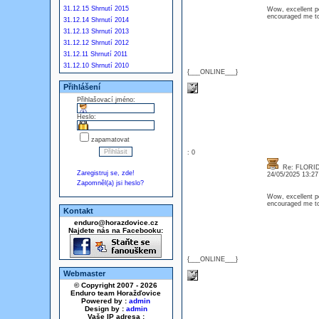
31.12.15 Shrnutí 2015
Wow, excellent pos
encouraged me to
31.12.14 Shrnutí 2014
31.12.13 Shrnutí 2013
31.12.12 Shrnutí 2012
31.12.11 Shrnutí 2011
31.12.10 Shrnutí 2010
{___ONLINE___}
Přihlášení
Přihlašovací jméno:
Heslo:
zapamatovat
: 0
Re: FLORID
Zaregistruj se, zde!
24/05/2025 13:2
Zapomněl(a) jsi heslo?
Wow, excellent pos
encouraged me to
Kontakt
enduro@horazdovice.cz
Najdete nás na Facebooku:
{___ONLINE___}
Webmaster
© Copyright 2007 - 2026
Enduro team Horažďovice
Powered by :
admin
Design by :
admin
Vaše IP adresa :