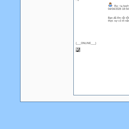
: 0
Re: <a href=
04/04/2026 18:5
Bạn đă lŕm rất tố
thực sự có tŕi 
{___ONLINE___}