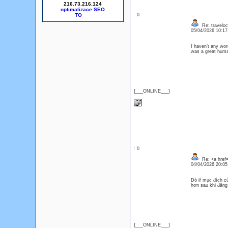
216.73.216.124
optimalizace SEO
: 0
Re: traveloc
05/04/2026 10:1
I haven’t any word
was a great huma
{___ONLINE___}
: 0
Re: <a href=
04/04/2026 20:0
Đó lŕ mục đích củ
hơn sau khi đăn
{___ONLINE___}