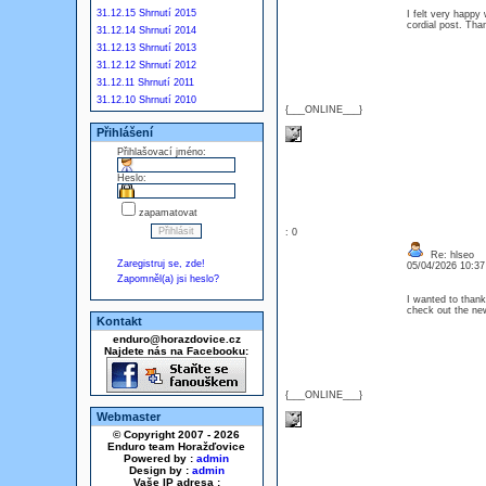
31.12.15 Shrnutí 2015
I felt very happy 
cordial post. Th
31.12.14 Shrnutí 2014
31.12.13 Shrnutí 2013
31.12.12 Shrnutí 2012
31.12.11 Shrnutí 2011
31.12.10 Shrnutí 2010
{___ONLINE___}
Přihlášení
Přihlašovací jméno:
Heslo:
zapamatovat
: 0
Re: hlseo
Zaregistruj se, zde!
05/04/2026 10:3
Zapomněl(a) jsi heslo?
I wanted to thank 
check out the n
Kontakt
enduro@horazdovice.cz
Najdete nás na Facebooku:
{___ONLINE___}
Webmaster
© Copyright 2007 - 2026
Enduro team Horažďovice
Powered by :
admin
Design by :
admin
Vaše IP adresa :