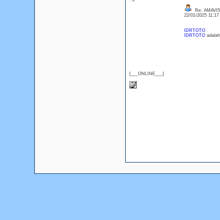
: 0
Re: AMAVI
22/01/2025 11:1
IDRTOTO
IDRTOTO
adalah 
{___ONLINE___}