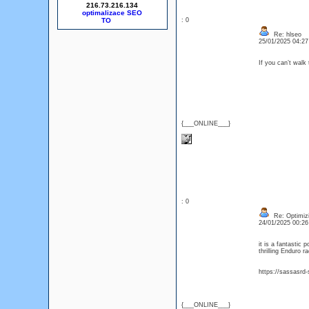
216.73.216.134
optimalizace SEO
: 0
Re: hlseo
25/01/2025 04:2
If you can’t walk
{___ONLINE___}
: 0
Re: Optimizi
24/01/2025 00:2
it is a fantastic
thrilling Enduro ra
https://sassasrd-
{___ONLINE___}