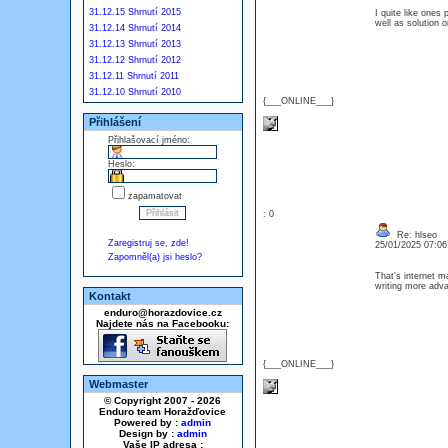
31.12.15 Shrnutí 2015
I quite like ones
well as solution 
31.12.14 Shrnutí 2014
31.12.13 Shrnutí 2013
31.12.12 Shrnutí 2012
31.12.11 Shrnutí 2011
31.12.10 Shrnutí 2010
{___ONLINE___}
Přihlášení
Přihlašovací jméno:
Heslo:
zapamatovat
: 0
Re: hlseo
Zaregistruj se, zde!
25/01/2025 07:0
Zapomněl(a) jsi heslo?
That's internet m
writing more adv
Kontakt
enduro@horazdovice.cz
Najdete nás na Facebooku:
{___ONLINE___}
Webmaster
© Copyright 2007 - 2026
Enduro team Horažďovice
Powered by :
admin
Design by :
admin
Vaše IP adresa :