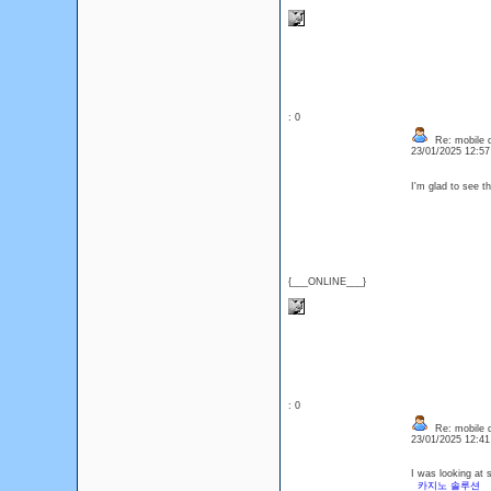
: 0
Re: mobile di
23/01/2025 12:5
I'm glad to see t
{___ONLINE___}
: 0
Re: mobile di
23/01/2025 12:4
I was looking at 
카지노 솔루션