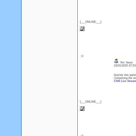
{___ONLINE___}
: 0
Re: hlseo
23/01/2025 07:5
Quickly this parti
composing the we
CNN Live Strea
{___ONLINE___}