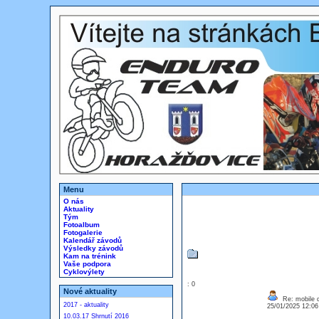
Menu
O nás
Aktuality
Tým
Fotoalbum
Fotogalerie
Kalendář závodů
Výsledky závodů
Kam na trénink
Vaše podpora
Cyklovýlety
: 0
Nové aktuality
Re: mobile di
2017 - aktuality
25/01/2025 12:0
10.03.17 Shrnutí 2016