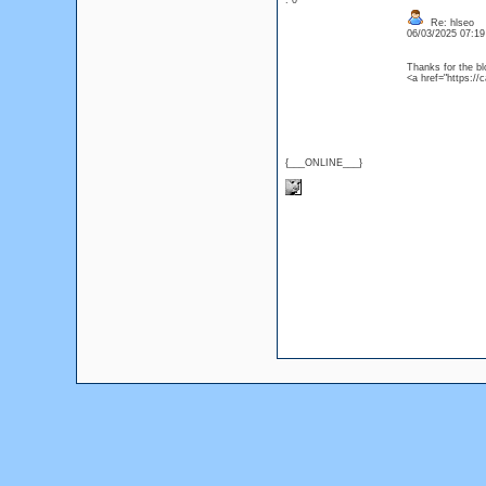
: 0
Re: hlseo
06/03/2025 07:1
Thanks for the bl
<a href="https://
{___ONLINE___}