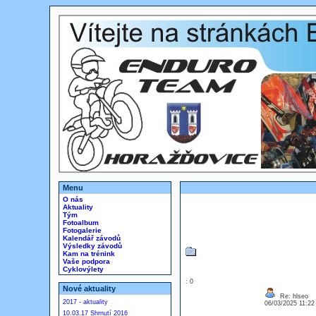
Menu
O nás
Aktuality
Tým
Fotoalbum
Fotogalerie
Kalendář závodů
Výsledky závodů
Kam na trénink
Vaše podpora
Cyklovýlety
: 0
Nové aktuality
Re: hlseo
2017 - aktuality
06/03/2025 11:2
10.03.17 Shrnutí 2016