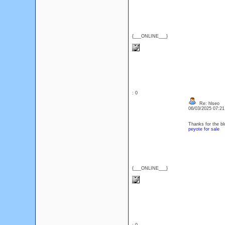
{___ONLINE___}
: 0
Re: hlseo
06/03/2025 07:2
Thanks for the bl
peyote for sale
{___ONLINE___}