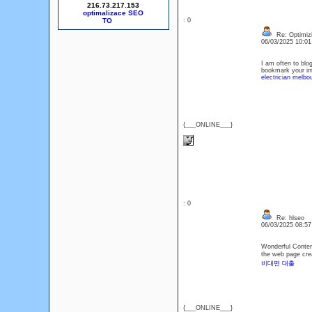
216.73.217.153
optimalizace SEO
: 0
Re: Optimizi
06/03/2025 10:0
I am often to blog
bookmark your int
electrician melbo
{___ONLINE___}
: 0
Re: hlseo
06/03/2025 08:5
Wonderful Content
the web page cre
비대면 대출
{___ONLINE___}