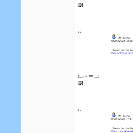
: 0
Re: hlseo
06/03/2025 08:4
Thanks for the bl
Buy active memb
{___ONLINE___}
: 0
Re: hlseo
06/03/2025 07:4
Thanks for the bl
Boost social med