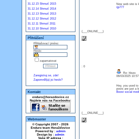
31.12.15 Shrnutí 2015
New web site is l
rjp777
31.12.14 Shrnutí 2014
31.12.13 Shrnutí 2013
31.12.12 Shrnutí 2012
31.12.11 Shrnutí 2011
31.12.10 Shrnutí 2010
{___ONLINE___}
Přihlášení
Přihlašovací jméno:
Heslo:
zapamatovat
: 0
Re: hlseo
Zaregistruj se, zde!
06/03/2025 10:5
Zapomněl(a) jsi heslo?
Hey, you used to 
posts are just a 
Kontakt
Boost social med
enduro@horazdovice.cz
Najdete nás na Facebooku:
{___ONLINE___}
Webmaster
© Copyright 2007 - 2026
Enduro team Horažďovice
Powered by :
admin
Design by :
admin
Vaše IP adresa :