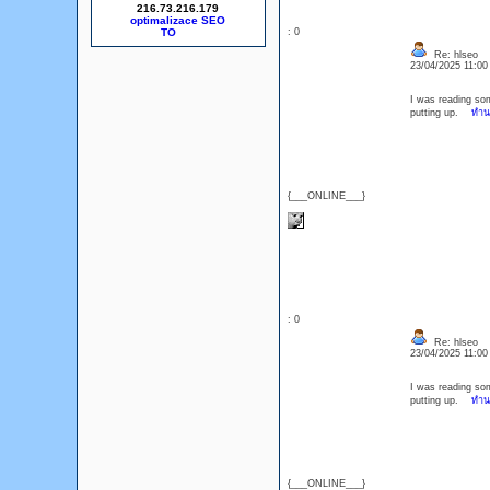
216.73.216.179
optimalizace SEO
: 0
Re: hlseo
23/04/2025 11:0
I was reading som
putting up.
ทำน
{___ONLINE___}
: 0
Re: hlseo
23/04/2025 11:0
I was reading som
putting up.
ทำน
{___ONLINE___}