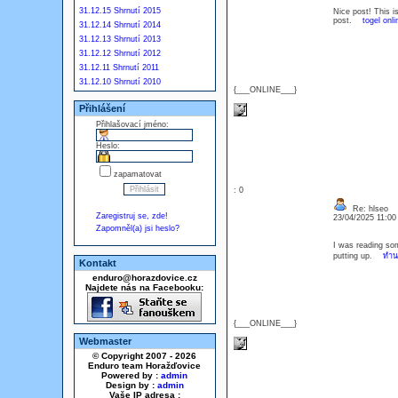
31.12.15 Shrnutí 2015
Nice post! This is
post.
togel onli
31.12.14 Shrnutí 2014
31.12.13 Shrnutí 2013
31.12.12 Shrnutí 2012
31.12.11 Shrnutí 2011
31.12.10 Shrnutí 2010
{___ONLINE___}
Přihlášení
Přihlašovací jméno:
Heslo:
zapamatovat
: 0
Re: hlseo
Zaregistruj se, zde!
23/04/2025 11:0
Zapomněl(a) jsi heslo?
I was reading som
putting up.
ทำน
Kontakt
enduro@horazdovice.cz
Najdete nás na Facebooku:
{___ONLINE___}
Webmaster
© Copyright 2007 - 2026
Enduro team Horažďovice
Powered by :
admin
Design by :
admin
Vaše IP adresa :