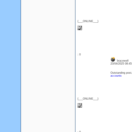
{___ONLINE___}
: 0
bracewell
23/04/2025 08:4
Outstanding post,
accounts
{___ONLINE___}