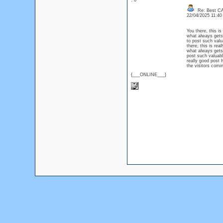
: 0
Re: Best C
22/04/2025 11:4
You there, this is
what always get
to post such valu
there, this is rea
what always get
post such valuabl
really good post 
the visitors co
{___ONLINE___}