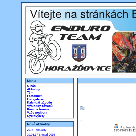
Menu
O nás
Aktuality
Tým
Fotoalbum
Fotogalerie
Kalendář závodů
Výsledky závodů
Kam na trénink
Vaše podpora
Cyklovýlety
: 0
Nové aktuality
Re: beer th
2017 - aktuality
23/04/2025 13:1
10.03.17 Shrnutí 2016