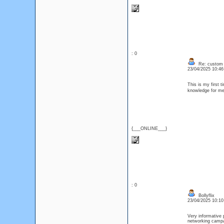
: 0
Re: custom c
23/04/2025 10:4
This is my first t
knowledge for me.
{___ONLINE___}
: 0
Bollyflix
23/04/2025 10:1
Very informative 
networking cam