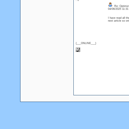
: 0
Re: Optimizi
04/06/2025 11:3
I have read all th
next article so 
{___ONLINE___}