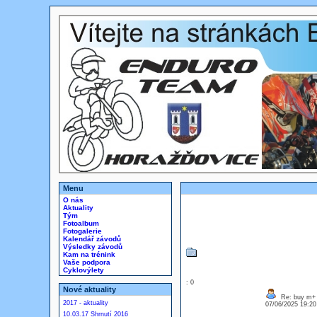
Menu
O nás
Aktuality
Tým
Fotoalbum
Fotogalerie
Kalendář závodů
Výsledky závodů
Kam na trénink
Vaše podpora
Cyklovýlety
: 0
Nové aktuality
Re: buy m+
2017 - aktuality
07/06/2025 19:2
10.03.17 Shrnutí 2016