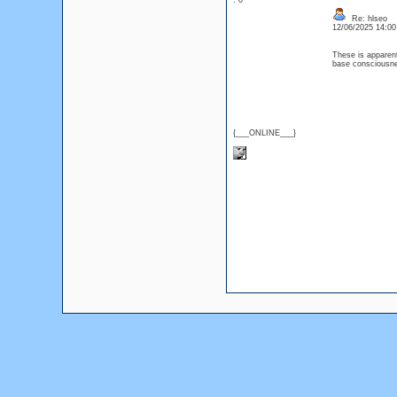
: 0
Re: hlseo
12/06/2025 14:0
These is apparent
base consciousne
{___ONLINE___}