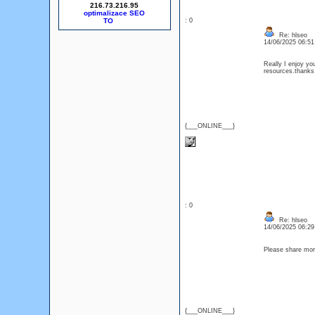
216.73.216.95
optimalizace SEO
: 0
Re: hlseo
14/06/2025 06:5
Really I enjoy you
resources.thanks
{___ONLINE___}
: 0
Re: hlseo
14/06/2025 06:2
Please share mo
{___ONLINE___}