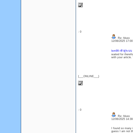
: 0
Re: hlseo
12/06/2025 17:0
lsm99 เข้าสู่ระบบ
waited for therefo
with your article.
{___ONLINE___}
: 0
Re: hlseo
12/06/2025 14:3
I found so many i
guess I am not t