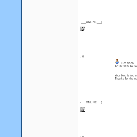
{___ONLINE___}
: 0
Re: hlseo
12/06/2025 14:3
Your blog is too 
Thanks for the
{___ONLINE___}