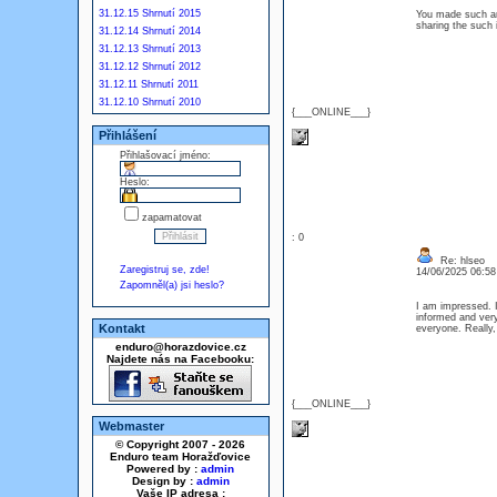
31.12.15 Shrnutí 2015
You made such an 
sharing the such 
31.12.14 Shrnutí 2014
31.12.13 Shrnutí 2013
31.12.12 Shrnutí 2012
31.12.11 Shrnutí 2011
31.12.10 Shrnutí 2010
{___ONLINE___}
Přihlášení
Přihlašovací jméno:
Heslo:
zapamatovat
: 0
Re: hlseo
Zaregistruj se, zde!
14/06/2025 06:5
Zapomněl(a) jsi heslo?
I am impressed. I
informed and very
Kontakt
everyone. Really
enduro@horazdovice.cz
Najdete nás na Facebooku:
{___ONLINE___}
Webmaster
© Copyright 2007 - 2026
Enduro team Horažďovice
Powered by :
admin
Design by :
admin
Vaše IP adresa :