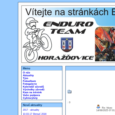
Menu
O nás
Aktuality
Tým
Fotoalbum
Fotogalerie
Kalendář závodů
Výsledky závodů
Kam na trénink
Vaše podpora
Cyklovýlety
: 0
Nové aktuality
Re: hlseo
2017 - aktuality
14/06/2025 07:0
10.03.17 Shrnutí 2016