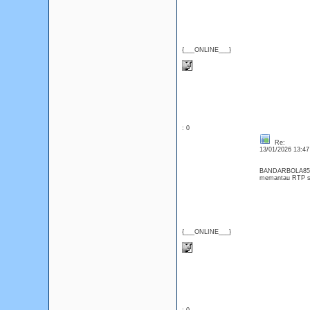
{___ONLINE___}
: 0
Re:
13/01/2026 13:4
BANDARBOLA855 ad
memantau RTP slo
{___ONLINE___}