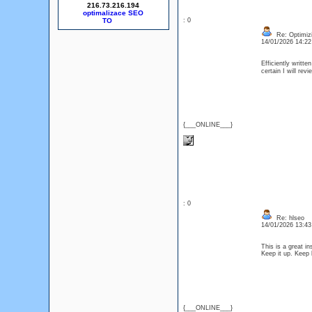
216.73.216.194
optimalizace SEO
: 0
Re: Optimizi
14/01/2026 14:2
Efficiently writte
certain I will re
{___ONLINE___}
: 0
Re: hlseo
14/01/2026 13:4
This is a great in
Keep it up. Keep
{___ONLINE___}