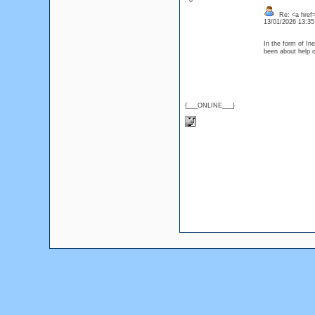
: 0
Re: <a href=
13/01/2026 13:3
In the form of In
been about help
{___ONLINE___}