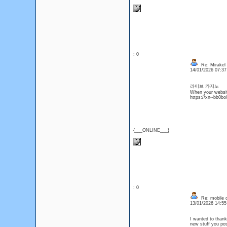
: 0
Re: Mirakel
14/01/2026 07:3
라이브 카지노
When your website 
https://xn--bb0b
{___ONLINE___}
: 0
Re: mobile di
13/01/2026 14:5
I wanted to thank 
new stuff you p