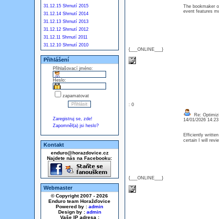
31.12.15 Shrnutí 2015
The bookmaker off
event features m
31.12.14 Shrnutí 2014
31.12.13 Shrnutí 2013
31.12.12 Shrnutí 2012
31.12.11 Shrnutí 2011
31.12.10 Shrnutí 2010
{___ONLINE___}
Přihlášení
Přihlašovací jméno:
Heslo:
zapamatovat
: 0
Re: Optimizi
Zaregistruj se, zde!
14/01/2026 14:2
Zapomněl(a) jsi heslo?
Efficiently writte
certain I will re
Kontakt
enduro@horazdovice.cz
Najdete nás na Facebooku:
{___ONLINE___}
Webmaster
© Copyright 2007 - 2026
Enduro team Horažďovice
Powered by :
admin
Design by :
admin
Vaše IP adresa :