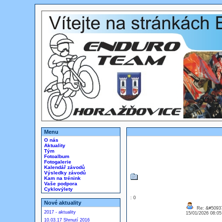
Menu
O nás
Aktuality
Tým
Fotoalbum
Fotogalerie
Kalendář závodů
Výsledky závodů
Kam na trénink
Vaše podpora
Cyklovýlety
: 0
Nové aktuality
Re: &#50937
2017 - aktuality
15/01/2026 08:0
10.03.17 Shrnutí 2016