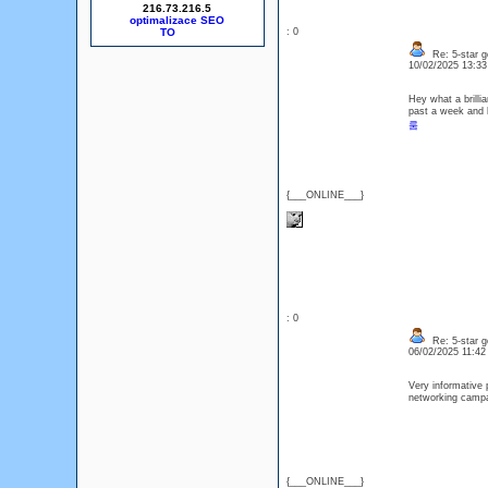
216.73.216.5
optimalizace SEO
: 0
Re: 5-star g
10/02/2025 13:3
Hey what a brilli
past a week and 
룸
{___ONLINE___}
: 0
Re: 5-star g
06/02/2025 11:4
Very informative 
networking cam
{___ONLINE___}