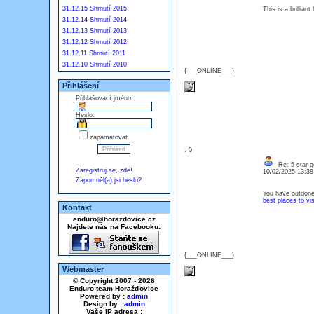
31.12.15 Shrnutí 2015
This is a brillia
31.12.14 Shrnutí 2014
31.12.13 Shrnutí 2013
31.12.12 Shrnutí 2012
31.12.11 Shrnutí 2011
31.12.10 Shrnutí 2010
{___ONLINE___}
Přihlášení
Přihlašovací jméno:
Heslo:
zapamatovat
: 0
Re: 5-star g
Zaregistruj se, zde!
10/02/2025 13:3
Zapomněl(a) jsi heslo?
You have outdone 
best places to vi
Kontakt
enduro@horazdovice.cz
Najdete nás na Facebooku:
{___ONLINE___}
Webmaster
© Copyright 2007 - 2026
Enduro team Horažďovice
Powered by :
admin
Design by :
admin
Vaše IP adresa :