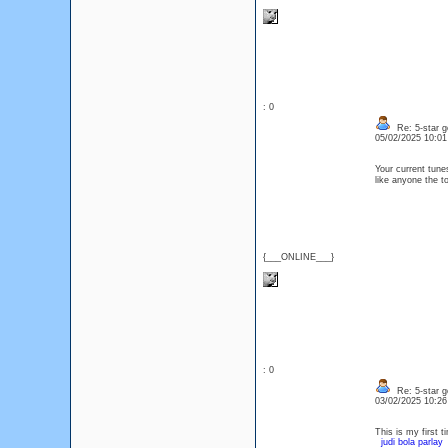
: 0
Re: 5-star g
05/02/2025 10:0
Your current tun
like anyone the 
{___ONLINE___}
: 0
Re: 5-star g
03/02/2025 10:2
This is my first t
judi bola parlay
T