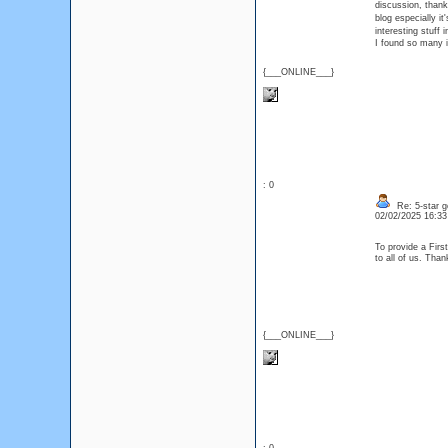
discussion, tha
blog especially i
interesting stuff
I found so many i
{___ONLINE___}
: 0
Re: 5-star g
02/02/2025 16:3
To provide a Firs
to all of us. Th
{___ONLINE___}