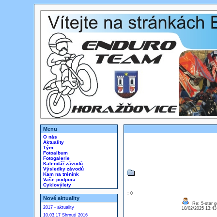
Menu
O nás
Aktuality
Tým
Fotoalbum
Fotogalerie
Kalendář závodů
Výsledky závodů
Kam na trénink
Vaše podpora
Cyklovýlety
: 0
Nové aktuality
Re: 5-star g
2017 - aktuality
10/02/2025 13:4
10.03.17 Shrnutí 2016