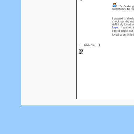
: 0
Re: 5-star g
02/02/2025 10:0
I wanted to thank 
check out the n
definitely loved 
login
I wanted to t
site to check ou
loved every littl
{___ONLINE___}