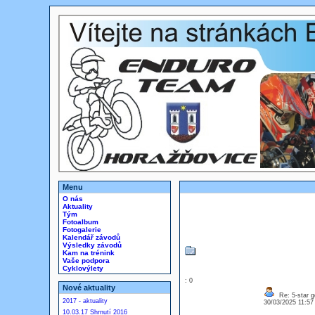
Menu
O nás
Aktuality
Tým
Fotoalbum
Fotogalerie
Kalendář závodů
Výsledky závodů
Kam na trénink
Vaše podpora
Cyklovýlety
: 0
Nové aktuality
Re: 5-star g
2017 - aktuality
30/03/2025 11:5
10.03.17 Shrnutí 2016