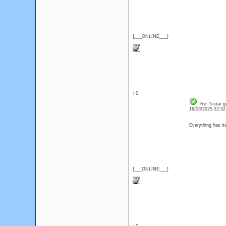
{___ONLINE___}
: 0
Re: 5-star g
16/03/2025 22:5
Everything has i
{___ONLINE___}