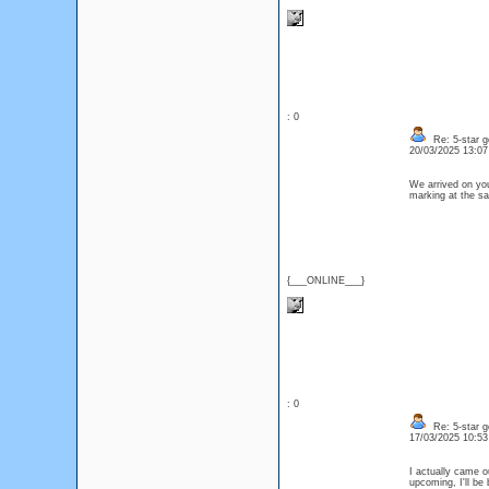
: 0
Re: 5-star g
20/03/2025 13:0
We arrived on you
marking at the s
{___ONLINE___}
: 0
Re: 5-star g
17/03/2025 10:5
I actually came o
upcoming, I'll be