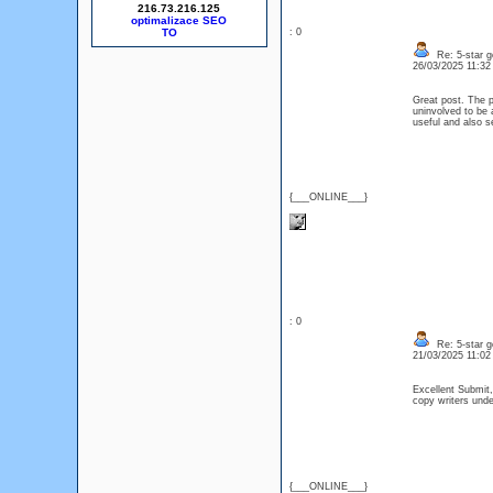
216.73.216.125
optimalizace SEO
: 0
Re: 5-star g
26/03/2025 11:3
Great post. The pa
uninvolved to be a
useful and also
{___ONLINE___}
: 0
Re: 5-star g
21/03/2025 11:0
Excellent Submit,
copy writers und
{___ONLINE___}