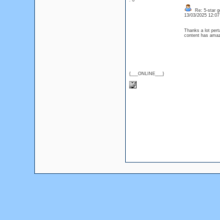
: 0
Re: 5-star g
13/03/2025 12:0
Thanks a lot perta
content has amaz
{___ONLINE___}