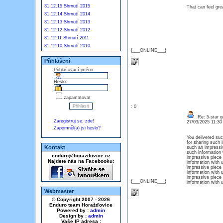
31.12.15 Shrnutí 2015
That can feel gre
31.12.14 Shrnutí 2014
31.12.13 Shrnutí 2013
31.12.12 Shrnutí 2012
31.12.11 Shrnutí 2011
31.12.10 Shrnutí 2010
{___ONLINE___}
Přihlášení
Přihlašovací jméno:
Heslo:
zapamatovat
: 0
Re: 5-star g
Zaregistruj se, zde!
27/03/2025 11:3
Zapomněl(a) jsi heslo?
You delivered suc
for sharing such
Kontakt
such an impressiv
such information
enduro@horazdovice.cz
impressive piece 
Najdete nás na Facebooku:
information with
impressive piece 
information with
impressive piece 
{___ONLINE___}
information with
Webmaster
© Copyright 2007 - 2026
Enduro team Horažďovice
Powered by :
admin
Design by :
admin
Vaše IP adresa :