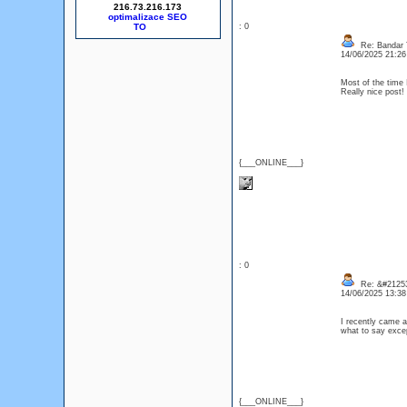
216.73.216.173
optimalizace SEO
: 0
Re: Bandar T
14/06/2025 21:2
Most of the time 
Really nice pos
{___ONLINE___}
: 0
Re: &#21253
14/06/2025 13:3
I recently came a
what to say exce
{___ONLINE___}