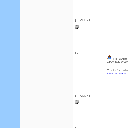
{___ONLINE___}
: 0
Re: Bandar T
14/06/2025 07:2
Thanks for the bl
situs toto macau
{___ONLINE___}