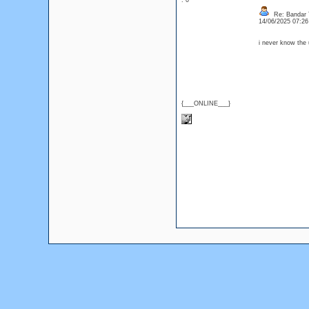
: 0
Re: Bandar T
14/06/2025 07:2
i never know the 
{___ONLINE___}