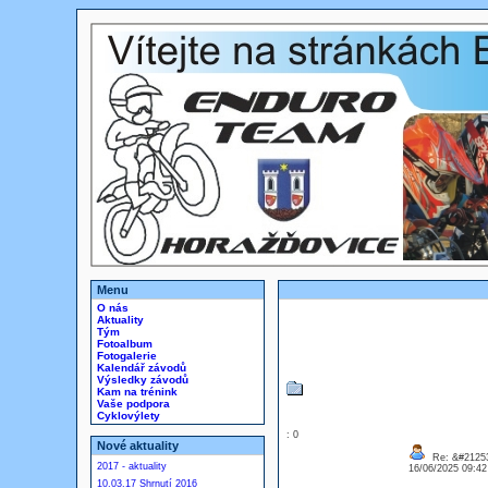
Menu
O nás
Aktuality
Tým
Fotoalbum
Fotogalerie
Kalendář závodů
Výsledky závodů
Kam na trénink
Vaše podpora
Cyklovýlety
: 0
Nové aktuality
Re: &#21253
2017 - aktuality
16/06/2025 09:4
10.03.17 Shrnutí 2016