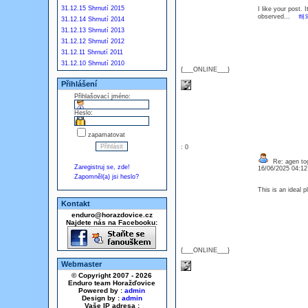
31.12.15 Shrnutí 2015
I like your post. 
observed...
해
31.12.14 Shrnutí 2014
31.12.13 Shrnutí 2013
31.12.12 Shrnutí 2012
31.12.11 Shrnutí 2011
31.12.10 Shrnutí 2010
{___ONLINE___}
Přihlášení
Přihlašovací jméno:
Heslo:
zapamatovat
: 0
Re: agen tog
Zaregistruj se, zde!
16/06/2025 04:1
Zapomněl(a) jsi heslo?
This is an ideal 
Kontakt
enduro@horazdovice.cz
Najdete nás na Facebooku:
{___ONLINE___}
Webmaster
© Copyright 2007 - 2026
Enduro team Horažďovice
Powered by :
admin
Design by :
admin
Vaše IP adresa :