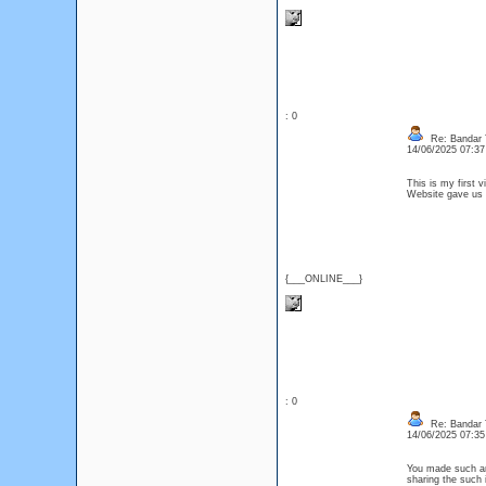
: 0
Re: Bandar T
14/06/2025 07:3
This is my first v
Website gave us
{___ONLINE___}
: 0
Re: Bandar T
14/06/2025 07:3
You made such an 
sharing the such 